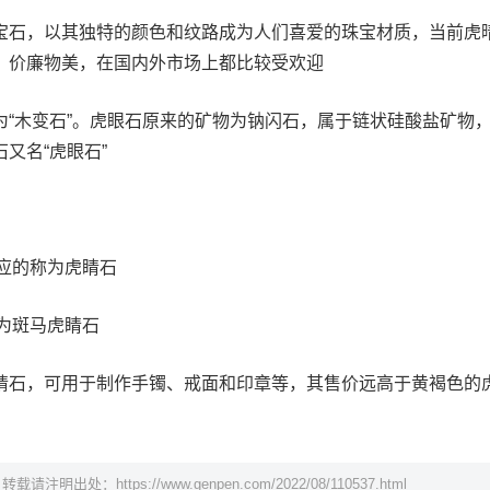
宝石，以其独特的颜色和纹路成为人们喜爱的珠宝材质，当前虎
，价廉物美，在国内外市场上都比较受欢迎
为“木变石”。虎眼石原来的矿物为钠闪石，属于链状硅酸盐矿物
又名“虎眼石”
效应的称为虎睛石
称为斑马虎睛石
睛石，可用于制作手镯、戒面和印章等，其售价远高于黄褐色的
，转载请注明出处：
https://www.genpen.com/2022/08/110537.html