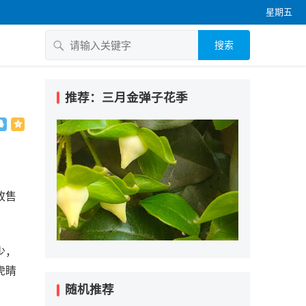
星期五
搜索
推荐：三月金弹子花季
故售
少，
虎睛
随机推荐