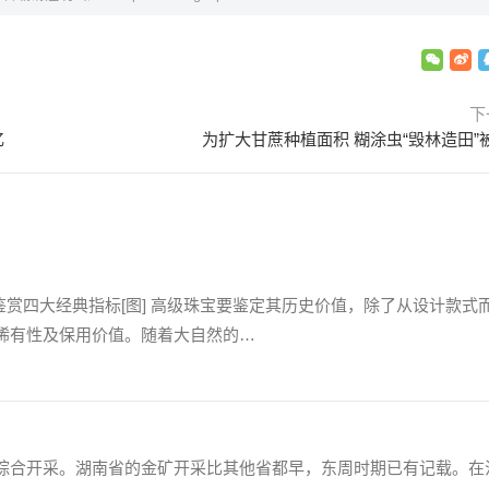
下
忆
为扩大甘蔗种植面积 糊涂虫“毁林造田”
宝鉴赏四大经典指标[图] 高级珠宝要鉴定其历史价值，除了从设计款式
稀有性及保用价值。随着大自然的…
综合开采。湖南省的金矿开采比其他省都早，东周时期已有记载。在