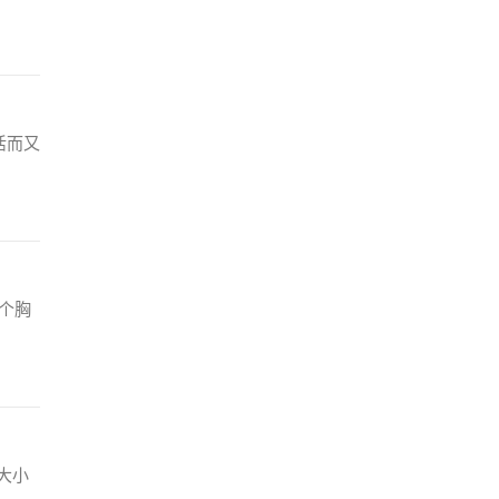
活而又
个胸
大小