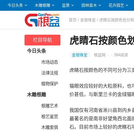
今日头条
木雕根雕
盆景
园林苗木
花卉园艺
首页
/
金银珠宝
/ 虎睛石按颜色划分
虎睛石按颜色
栏目导航
今日头条
金银珠宝
根盆网
·
·
394
阅读
市场动态
虎睛石按颜色的不同可分为三
法律法规
植物保护
猫眼效应较好的大粒原料，也
价甚低，与斯里兰卡的金绿猫
木雕根雕
根雕艺术
我国仅有河南省淅川县到内乡
根艺鉴赏
最著名的是南非好望角西北面
石。目前市场上较好的虎睛石
木雕家俱