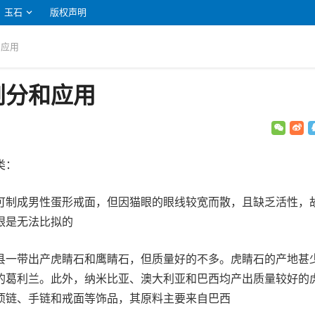
玉石
版权声明
和应用
划分和应用
类：
可制成男性蛋形戒面，但因猫眼的眼线较宽而散，且缺乏活性，
眼是无法比拟的
县一带出产虎睛石和鹰睛石，但质量好的不多。虎睛石的产地甚
的葛利兰。此外，纳米比亚、澳大利亚和巴西均产出质量较好的
项链、手链和戒面等饰品，其原料主要来自巴西