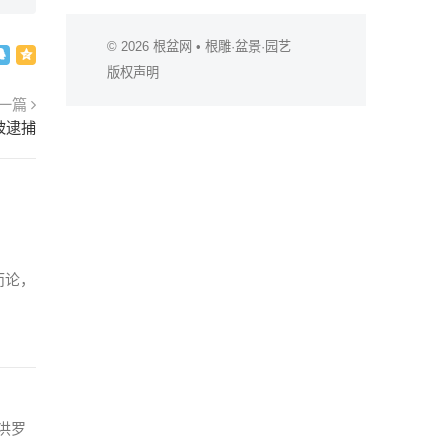
© 2026
根盆网
• 根雕·盆景·园艺
版权声明
一篇
被逮捕
而论，
洪罗