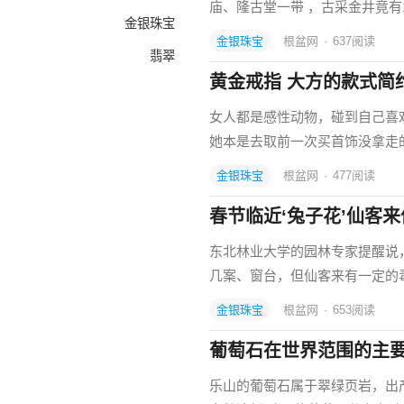
庙、隆古堂一带 ，古采金井竟有
金银珠宝
金银珠宝
根盆网
·
637
阅读
翡翠
黄金戒指 大方的款式简
女人都是感性动物，碰到自己喜
她本是去取前一次买首饰没拿走
金银珠宝
根盆网
·
477
阅读
春节临近‘兔子花’仙客来
东北林业大学的园林专家提醒说
几案、窗台，但仙客来有一定的
金银珠宝
根盆网
·
653
阅读
葡萄石在世界范围的主
乐山的葡萄石属于翠绿页岩，出