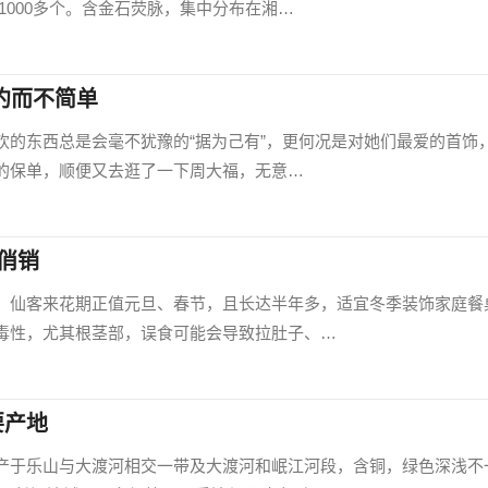
1000多个。含金石荧脉，集中分布在湘…
约而不简单
欢的东西总是会毫不犹豫的“据为己有”，更何况是对她们最爱的首饰
的保单，顺便又去逛了一下周大福，无意…
俏销
，仙客来花期正值元旦、春节，且长达半年多，适宜冬季装饰家庭餐
毒性，尤其根茎部，误食可能会导致拉肚子、…
要产地
产于乐山与大渡河相交一带及大渡河和岷江河段，含铜，绿色深浅不