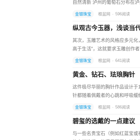
自然清新 泸州的葡萄石分布在
金银珠宝
根盆网
·
596
阅读
纵观古今玉器，浅谈当
其次，玉雕艺术的风格应多元化，
高于生活”，这就要求玉雕创作
金银珠宝
根盆网
·
641
阅读
黄金、钻石、珐琅胸针
这件极尽华丽的胸针作品设计于
针都随着佩戴者的心跳和呼吸缓
金银珠宝
根盆网
·
586
阅读
碧玺的选戴的一点建议
与一些名贵宝石（例如红蓝宝或