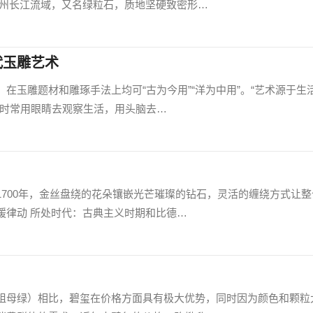
泸州长江流域，又名绿粒石，质地坚硬致密形…
代玉雕艺术
在玉雕题材和雕琢手法上均可“古为今用”“洋为中用”。“艺术源于生
者时常用眼睛去观察生活，用头脑去…
1700年，金丝盘绕的花朵镶嵌光芒璀璨的钻石，灵活的缠绕方式让整
缓律动 所处时代：古典主义时期和比德…
祖母绿）相比，碧玺在价格方面具有极大优势，同时因为颜色和颗粒