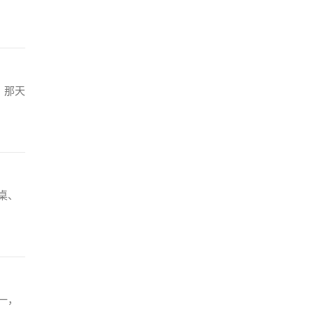
，那天
桌、
一，