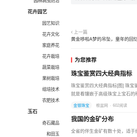
园林病虫防治
花卉园艺
园艺知识
上一篇
花卉文化
黄金哆啦A梦的吊坠，童年的回
家庭养花
花卉栽培
为您推荐
蔬菜栽培
珠宝鉴赏四大经典指标
果树栽培
珠宝鉴赏四大经典指标[图] 珠
组培技术
就是看镶嵌于高级珠宝上宝石的
农肥技术
金银珠宝
根盆网
·
602
阅读
玉石
我国的金矿分布
奇石藏品
全省的伴生金矿有数十处，适于
和田玉