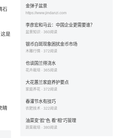
金弹子盆景
晴石
https://www.jindanzi.com
李彦宏和马云：中国企业更需要谁？
盆景知识
·
360
阅读
，这是
银币白斑现象困扰金币市场
木雕行情
·
372
阅读
也谈国兰得浇水
花卉栽培
·
365
阅读
大花蕙兰家庭养护要点
家庭养花
·
372
阅读
春灌节水有技巧
虎睛
农肥技术
·
322
阅读
油菜变“脸”色 看“相”巧管理
蔬菜栽培
·
380
阅读