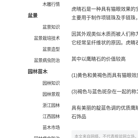
木雕行情
虎晴石是一种具有猫眼效果的
盆景
主要用于制作项链珠及手链珠
盆景知识
因其外观类似木质而被人们称
盆景栽培技术
它经常呈纤维状的原因。虎睛石
盆景造型
其中以鹰睛石的价值较高
盆景病虫防治
园林苗木
(1)黄色和黄褐色而具有猫眼
园林知识
(3)褐色与蓝色斑杂在一起的
园林景观
浙江园林
具有美丽的靛蓝色调的优质鹰
江西园林
石饰品
苗木市场
本文来自网络，不代表根盆网立场