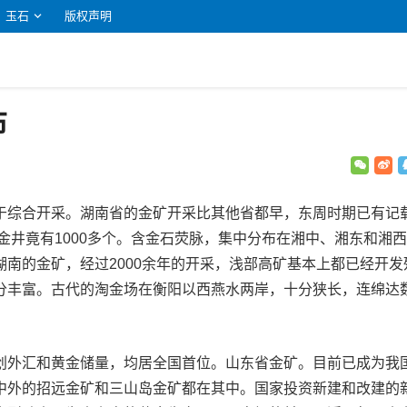
玉石
版权声明
布
于综合开采。湖南省的金矿开采比其他省都早，东周时期已有记
金井竟有1000多个。含金石荧脉，集中分布在湘中、湘东和湘
南的金矿，经过2000余年的开采，浅部高矿基本上都已经开发
分丰富。古代的淘金场在衡阳以西燕水两岸，十分狭长，连绵达
创外汇和黄金储量，均居全国首位。山东省金矿。目前已成为我
中外的招远金矿和三山岛金矿都在其中。国家投资新建和改建的