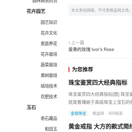
园林病虫防治
本文来自网络，不代表根盆网立场
花卉园艺
园艺知识
花卉文化
上一篇
家庭养花
爱弗的玫瑰 Ivor’s Rose
花卉栽培
蔬菜栽培
为您推荐
果树栽培
珠宝鉴赏四大经典指标
组培技术
珠宝鉴赏四大经典指标[图] 珠
农肥技术
就是看镶嵌于高级珠宝上宝石的
玉石
金银珠宝
根盆网
·
603
阅读
奇石藏品
黄金戒指 大方的款式简
和田玉