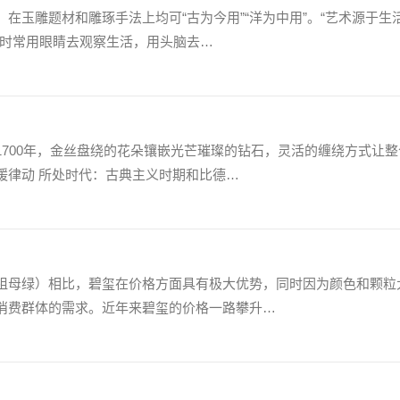
在玉雕题材和雕琢手法上均可“古为今用”“洋为中用”。“艺术源于生
者时常用眼睛去观察生活，用头脑去…
1700年，金丝盘绕的花朵镶嵌光芒璀璨的钻石，灵活的缠绕方式让整
缓律动 所处时代：古典主义时期和比德…
祖母绿）相比，碧玺在价格方面具有极大优势，同时因为颜色和颗粒
消费群体的需求。近年来碧玺的价格一路攀升…