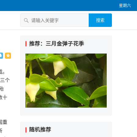
星期六
搜索
推荐：三月金弹子花季
载。
西三个
殆
数十
国重
随机推荐
新