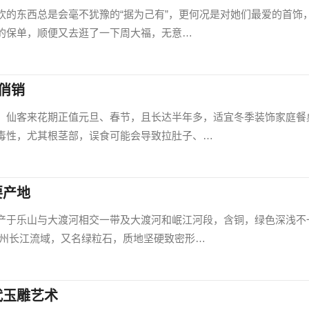
欢的东西总是会毫不犹豫的“据为己有”，更何况是对她们最爱的首饰
的保单，顺便又去逛了一下周大福，无意…
俏销
，仙客来花期正值元旦、春节，且长达半年多，适宜冬季装饰家庭餐
毒性，尤其根茎部，误食可能会导致拉肚子、…
要产地
产于乐山与大渡河相交一带及大渡河和岷江河段，含铜，绿色深浅不
泸州长江流域，又名绿粒石，质地坚硬致密形…
代玉雕艺术