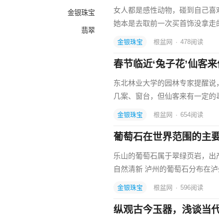
女人都是感性动物，碰到自己喜
金银珠宝
她本是去取前一次买首饰没拿走
翡翠
金银珠宝
根盆网
·
478
阅读
春节临近‘兔子花’仙客来
东北林业大学的园林专家提醒说
几案、窗台，但仙客来有一定的
金银珠宝
根盆网
·
654
阅读
葡萄石在世界范围的主
乐山的葡萄石属于翠绿页岩，出
自然清新 泸州的葡萄石分布在
金银珠宝
根盆网
·
596
阅读
纵观古今玉器，浅谈当