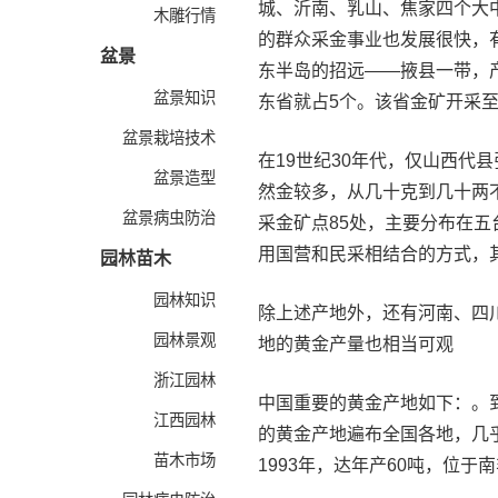
城、沂南、乳山、焦家四个大
木雕行情
的群众采金事业也发展很快，
盆景
东半岛的招远――掖县一带，
盆景知识
东省就占5个。该省金矿开采
盆景栽培技术
在19世纪30年代，仅山西代
盆景造型
然金较多，从几十克到几十两
盆景病虫防治
采金矿点85处，主要分布在
用国营和民采相结合的方式，
园林苗木
园林知识
除上述产地外，还有河南、四
园林景观
地的黄金产量也相当可观
浙江园林
中国重要的黄金产地如下：。
江西园林
的黄金产地遍布全国各地，几
苗木市场
1993年，达年产60吨，位