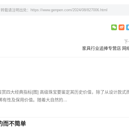
，转载请注明出处：
https://www.genpen.com/2024/08/827006.html
下
家具行业追捧专营店 网
宝鉴赏四大经典指标[图] 高级珠宝要鉴定其历史价值，除了从设计款式
稀有性及保用价值。随着大自然的…
约而不简单