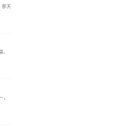
，那天
桌、
一，