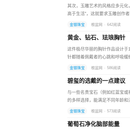
其次，玉雕艺术的风格应多元化，
高于生活”，这就要求玉雕创作
金银珠宝
根盆网
·
642
阅读
黄金、钻石、珐琅胸针
这件极尽华丽的胸针作品设计于
针都随着佩戴者的心跳和呼吸缓
金银珠宝
根盆网
·
586
阅读
碧玺的选戴的一点建议
与一些名贵宝石（例如红蓝宝或
的多样选择，能满足不同年龄和
金银珠宝
根盆网
·
573
阅读
葡萄石净化脑部能量