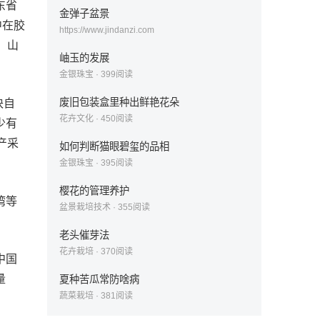
东省
金弹子盆景
中在胶
https://www.jindanzi.com
，山
岫玉的发展
金银珠宝
·
399
阅读
废旧包装盒里种出鲜艳花朵
块自
花卉文化
·
450
阅读
少有
产采
如何判断猫眼碧玺的品相
金银珠宝
·
395
阅读
樱花的管理养护
湾等
盆景栽培技术
·
355
阅读
老头催芽法
花卉栽培
·
370
阅读
中国
量
夏种苦瓜常防啥病
蔬菜栽培
·
381
阅读