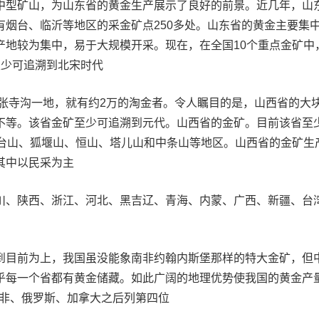
中型矿山，为山东省的黄金生产展示了良好的前景。近几年，山
有烟台、临沂等地区的采金矿点250多处。山东省的黄金主要集
产地较为集中，易于大规模开采。现在，在全国10个重点金矿中
至少可追溯到北宋时代
县张寺沟一地，就有约2万的淘金者。令人瞩目的是，山西省的大
不等。该省金矿至少可追溯到元代。山西省的金矿。目前该省至
五台山、狐堰山、恒山、塔儿山和中条山等地区。山西省的金矿生
其中以民采为主
川、陕西、浙江、河北、黑吉辽、青海、内蒙、广西、新疆、台
到目前为上，我国虽没能象南非约翰内斯堡那样的特大金矿，但
乎每一个省都有黄金储藏。如此广阔的地理优势使我国的黄金产
于南非、俄罗斯、加拿大之后列第四位