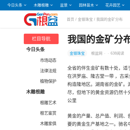
今日头条
木雕根雕
盆景
园林苗木
花卉园艺
首页
/
金银珠宝
/ 我国的金矿分布
我国的金矿分
栏目导航
今日头条
金银珠宝
根盆网
·
·
638
阅读
市场动态
全省的伴生金矿有数十处，适
法律法规
在洪罗庙、隆古堂一带 ，古采
植物保护
构造隆地区。湖南省的金矿。湖
木雕根雕
尽，但地下的黄金资源仍然十
公里
根雕艺术
根艺鉴赏
黄金的产量、总产值、利润、
木雕家俱
要的黄金生产基地之一。驰名