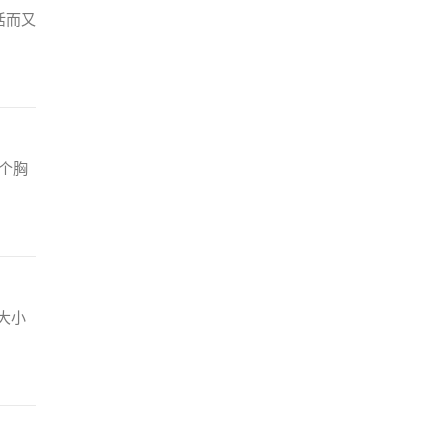
活而又
个胸
大小