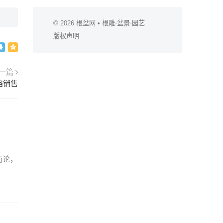
© 2026
根盆网
• 根雕·盆景·园艺
版权声明
一篇
络销售
而论，