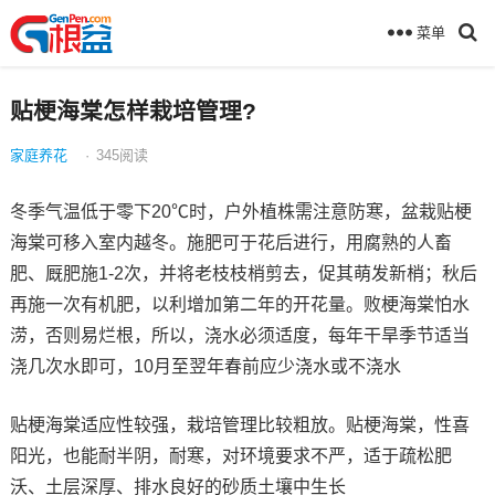
菜单
贴梗海棠怎样栽培管理?
家庭养花
·
345
阅读
冬季气温低于零下20℃时，户外植株需注意防寒，盆栽贴梗
海棠可移入室内越冬。施肥可于花后进行，用腐熟的人畜
肥、厩肥施1-2次，并将老枝枝梢剪去，促其萌发新梢；秋后
再施一次有机肥，以利增加第二年的开花量。败梗海棠怕水
涝，否则易烂根，所以，浇水必须适度，每年干旱季节适当
浇几次水即可，10月至翌年春前应少浇水或不浇水
贴梗海棠适应性较强，栽培管理比较粗放。贴梗海棠，性喜
阳光，也能耐半阴，耐寒，对环境要求不严，适于疏松肥
沃、土层深厚、排水良好的砂质土壤中生长