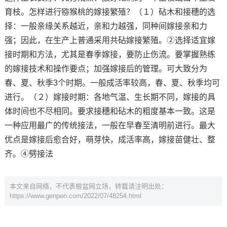
育枝。怎样进行猕猴桃的嫁接繁殖？（１）砧木和接穗的选
择：一般亲缘关系越近，亲和力越强，同种间嫁接亲和力
强；因此，在生产上普通采用共砧嫁接繁殖。②选择适宜嫁
接时期和方法，尤其是春季嫁接，要防止伤流。要掌握熟练
的嫁接技术和操作要点；加强嫁接后的管理。可大致分为
春、夏、秋季3个时期。一般成活率较高，春、夏、秋季均可
进行。（２）嫁接时期：各地气温、生长期不同，嫁接的具
体时间也不尽相同。要求接穗和砧木的粗度基本一致。这是
一种应用最广的传统接法，一般在早春至清明前进行。最大
优点是嫁接后愈合好，萌芽快，成活率高，嫁接苗健壮、整
齐。④劈接法
本文来自网络，不代表根盆网立场，转载请注明出处：
https://www.genpen.com/2022/07/48254.html