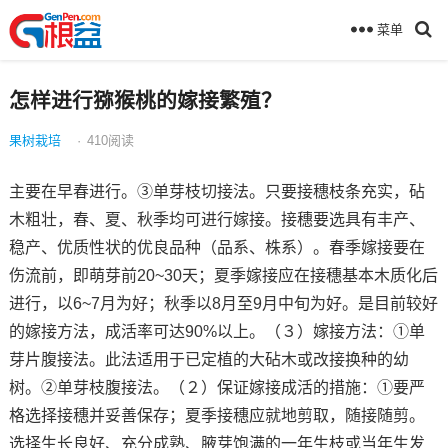
菜单
怎样进行猕猴桃的嫁接繁殖？
果树栽培
·
410
阅读
主要在早春进行。③单芽枝切接法。只要接穗枝条充实，砧
木粗壮，春、夏、秋季均可进行嫁接。接穗要选具有丰产、
稳产、优质性状的优良品种（品系、株系）。春季嫁接要在
伤流前，即萌芽前20~30天；夏季嫁接应在接穗基本木质化后
进行，以6~7月为好；秋季以8月至9月中旬为好。是目前较好
的嫁接方法，成活率可达90%以上。（３）嫁接方法：①单
芽片腹接法。此法适用于已定植的大砧木或改接换种的幼
树。②单芽枝腹接法。（２）保证嫁接成活的措施：①要严
格选择接穗并妥善保存；夏季接穗应就地剪取，随接随剪。
选择生长良好、充分成熟、腋芽饱满的一年生枝或当年生发