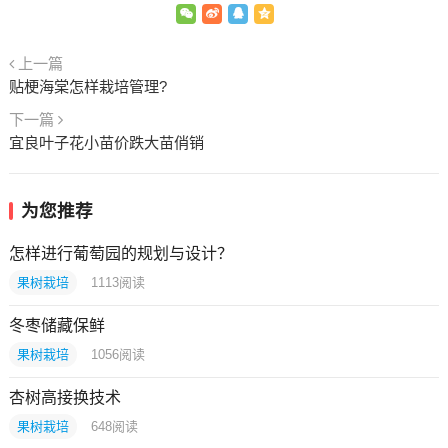
上一篇
贴梗海棠怎样栽培管理?
下一篇
宜良叶子花小苗价跌大苗俏销
为您推荐
怎样进行葡萄园的规划与设计？
果树栽培
1113
阅读
冬枣储藏保鲜
果树栽培
1056
阅读
杏树高接换技术
果树栽培
648
阅读