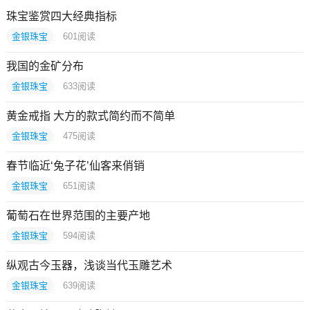
珠宝鉴赏四大经典指标
金银珠宝
601
阅读
我国的金矿分布
金银珠宝
633
阅读
黄金戒指 大方的款式简约而不简单
金银珠宝
475
阅读
春节临近‘兔子花’仙客来俏销
金银珠宝
651
阅读
葡萄石在世界范围的主要产地
金银珠宝
594
阅读
纵观古今玉器，浅谈当代玉雕艺术
金银珠宝
639
阅读