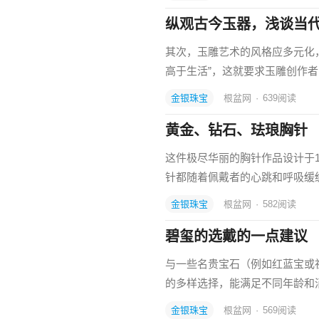
纵观古今玉器，浅谈当
其次，玉雕艺术的风格应多元化，
高于生活”，这就要求玉雕创作
金银珠宝
根盆网
·
639
阅读
黄金、钻石、珐琅胸针
这件极尽华丽的胸针作品设计于
针都随着佩戴者的心跳和呼吸缓
金银珠宝
根盆网
·
582
阅读
碧玺的选戴的一点建议
与一些名贵宝石（例如红蓝宝或
的多样选择，能满足不同年龄和
金银珠宝
根盆网
·
569
阅读