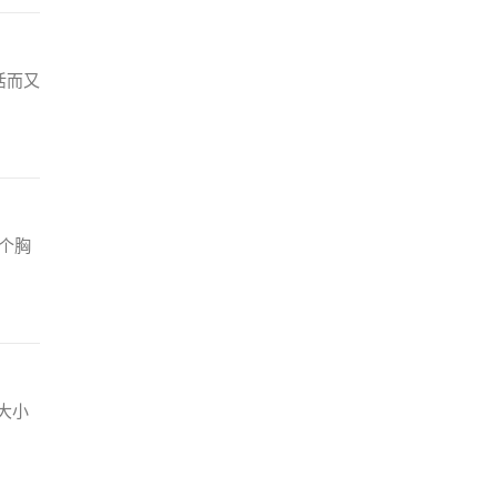
活而又
个胸
大小