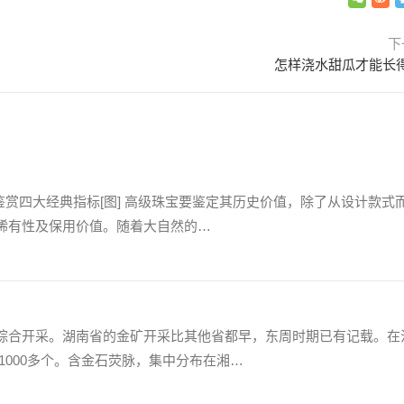
下
怎样浇水甜瓜才能长
宝鉴赏四大经典指标[图] 高级珠宝要鉴定其历史价值，除了从设计款式
稀有性及保用价值。随着大自然的…
综合开采。湖南省的金矿开采比其他省都早，东周时期已有记载。在
1000多个。含金石荧脉，集中分布在湘…