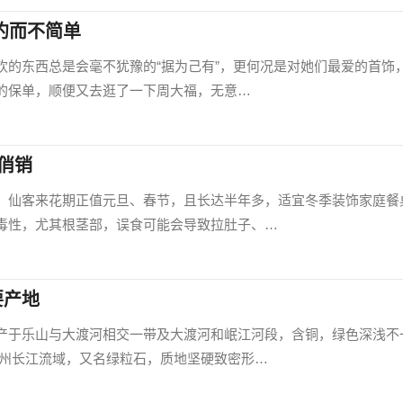
约而不简单
欢的东西总是会毫不犹豫的“据为己有”，更何况是对她们最爱的首饰
的保单，顺便又去逛了一下周大福，无意…
俏销
，仙客来花期正值元旦、春节，且长达半年多，适宜冬季装饰家庭餐
毒性，尤其根茎部，误食可能会导致拉肚子、…
要产地
产于乐山与大渡河相交一带及大渡河和岷江河段，含铜，绿色深浅不
泸州长江流域，又名绿粒石，质地坚硬致密形…