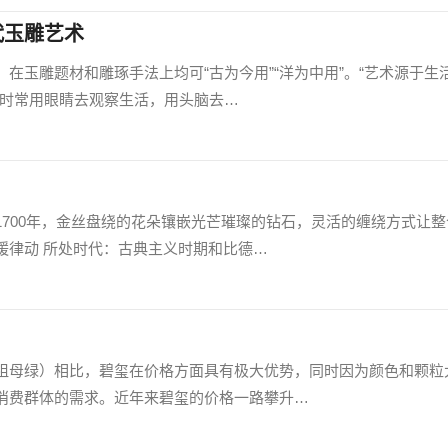
代玉雕艺术
在玉雕题材和雕琢手法上均可“古为今用”“洋为中用”。“艺术源于生
者时常用眼睛去观察生活，用头脑去…
1700年，金丝盘绕的花朵镶嵌光芒璀璨的钻石，灵活的缠绕方式让整
缓律动 所处时代：古典主义时期和比德…
祖母绿）相比，碧玺在价格方面具有极大优势，同时因为颜色和颗粒
消费群体的需求。近年来碧玺的价格一路攀升…