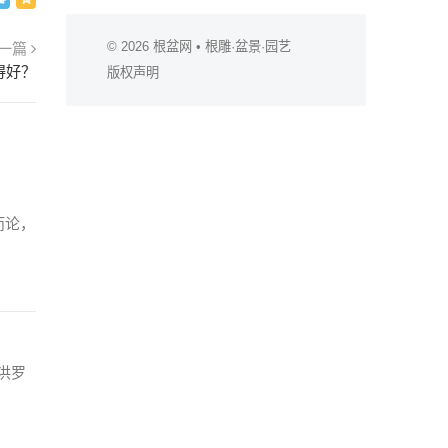
© 2026
根盆网
• 根雕·盆景·园艺
一篇
得好？
版权声明
而论，
洪罗