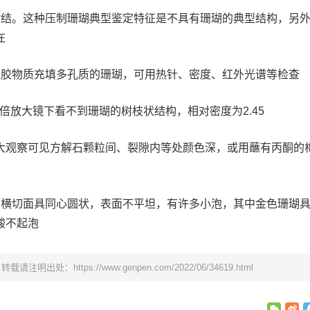
粘结。这种压制珊瑚典型鉴定特征是不具有珊瑚的典型结构，另
在
似胶物质充填多孔质的珊瑚，可用热针、密度、红外光谱等检查
0倍放大镜下看不到珊瑚的树枝状结构，相对密度为2.45
大观察可见方解石颗粒间、裂隙内等处颜色深，或用蘸有丙酮的
：横切面具同心圆状，表面不平坦，有许多小泡，其中金色珊瑚
酸不起泡
，转载请注明出处：
https://www.genpen.com/2022/06/34619.html