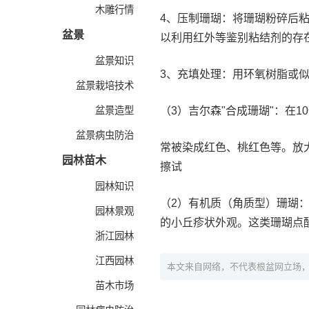
木雕行情
4、压制珊瑚：将珊瑚粉碎后
盆景
以利用红外等鉴别粘结剂的存
盆景知识
3、充填处理：用环氧树脂或
盆景栽培技术
盆景造型
（3）吉尔森"合成珊瑚"：在1
盆景病虫防治
常被染成红色、桃红色等。放
园林苗木
擦试
园林知识
（2）有机质（角质型）珊瑚
园林景观
的小丘疹状外观。这类珊瑚点
浙江园林
江西园林
本文来自网络，不代表根盆网立场
苗木市场