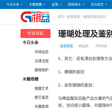
今日头条
木雕根雕
盆景
园林苗木
花卉园艺
首页
/
金银珠宝
/ 珊瑚处理及鉴别
珊瑚处理及鉴
栏目导航
今日头条
金银珠宝
根盆网
·
·
496
阅读
市场动态
5、其它：还有漂白处理等方
法律法规
植物保护
1、珊瑚的鉴别
木雕根雕
2、染色珊瑚的鉴别：
根雕艺术
根艺鉴赏
与稀盐酸反应能产出大量的气
状，当切成小圆珠、半圆珠时
木雕家俱