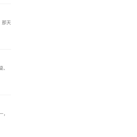
，那天
桌、
一，