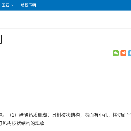
玉石
版权声明
别
法
泡。（1）碳酸钙质珊瑚：具树枝状结构，表面有小孔，横切面
可见树枝状结构的现象