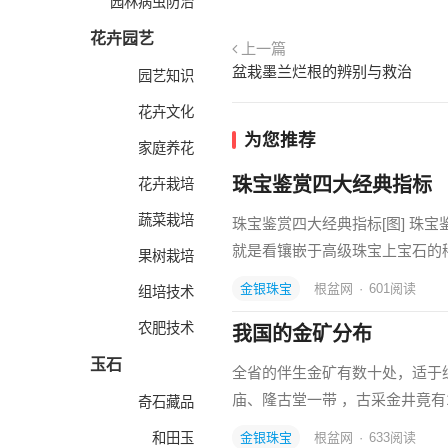
园林病虫防治
花卉园艺
上一篇
盆栽墨兰烂根的辨别与救治
园艺知识
花卉文化
为您推荐
家庭养花
珠宝鉴赏四大经典指标
花卉栽培
蔬菜栽培
珠宝鉴赏四大经典指标[图] 珠
就是看镶嵌于高级珠宝上宝石的
果树栽培
金银珠宝
根盆网
·
601
阅读
组培技术
农肥技术
我国的金矿分布
玉石
全省的伴生金矿有数十处，适于
庙、隆古堂一带 ，古采金井竟有
奇石藏品
和田玉
金银珠宝
根盆网
·
633
阅读