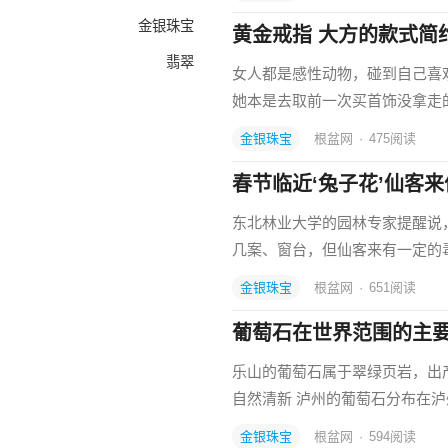
金银珠宝
黄金戒指 大方的款式简
翡翠
女人都是感性动物，碰到自己喜
她本是去取前一次买首饰没拿走
金银珠宝
根盆网
·
475
阅读
春节临近‘兔子花’仙客来
东北林业大学的园林专家提醒说
几案、窗台，但仙客来有一定的
金银珠宝
根盆网
·
651
阅读
葡萄石在世界范围的主
乐山的葡萄石属于翠绿页岩，出
自然清新 泸州的葡萄石分布在
金银珠宝
根盆网
·
594
阅读