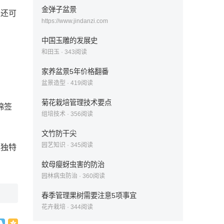
金弹子盆景
外还可
https://www.jindanzi.com
中国玉雕的发展史
和田玉
·
343
阅读
家养盆景5年价格翻番
盆景造型
·
419
阅读
菊花栽培管理技术要点
棉签
组培技术
·
356
阅读
文竹防干尖
园艺知识
·
345
阅读
具独特
蚊母瘿蚜虫害的防治
园林病虫防治
·
360
阅读
春季管理果树需要注意5项事宜
花卉栽培
·
344
阅读