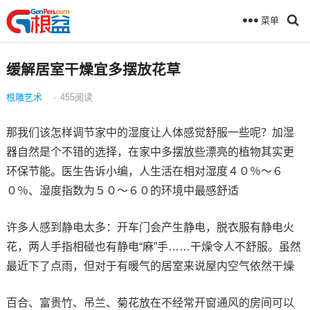
菜单
缓解居室干燥宜多摆放花草
根雕艺术
·
455
阅读
那我们该怎样调节家中的湿度让人体感觉舒服一些呢？加湿
器自然是个不错的选择，在家中多摆放些漂亮的植物其实更
环保节能。医生告诉小编，人生活在相对湿度４０％～６
０％、湿度指数为５０～６０的环境中最感舒适
许多人感到静电太多：开车门会产生静电，脱衣服有静电火
花，两人手指相碰也有静电“麻”手……干燥令人不舒服。虽然
最近下了点雨，但对于有暖气的居室来说屋内空气依然干燥
百合、富贵竹、吊兰、菊花放在不经常开窗通风的房间可以