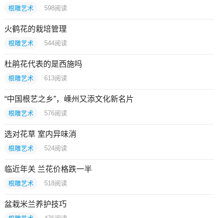
根雕艺术
598
阅读
火鹤花的栽培管理
根雕艺术
544
阅读
杜鹃花代表的是西施吗
根雕艺术
613
阅读
“中国根艺之乡”，嵊州又添文化新名片
根雕艺术
576
阅读
选对花草 室内异味消
根雕艺术
524
阅读
临近年关 兰花价格跌一半
根雕艺术
518
阅读
盆栽米兰养护技巧