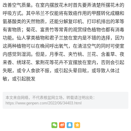
改善空气质量。在室内摆放花木时首先要弄清楚所摆花木的
呼吸方式。其中吊兰不仅能将有致癌作用的甲醛转化成糖和
氨基酸类的天然物质，还能分解复印机、打印机排出的苯等
有害物质；菊花、富贵竹等常青的观赏绿色植物也都有消毒
功能。仙人掌类植物和君子兰放在室内是不错的选择，因为
这两种植物可以在晚间呼出氧气，在清洁空气的同时可使室
内感觉到湿润。但是，月季花、夹竹桃、兰花、含羞草、夜
来香、绣球花、紫荆花等花卉不宜摆放在室内，否则会引起
失眠，或令人食欲不振，或引起头晕目眩，或导致人体过
敏，或引起脱发
本文来自网络，不代表根盆网立场，转载请注明出处：
https://www.genpen.com/2022/06/34403.html