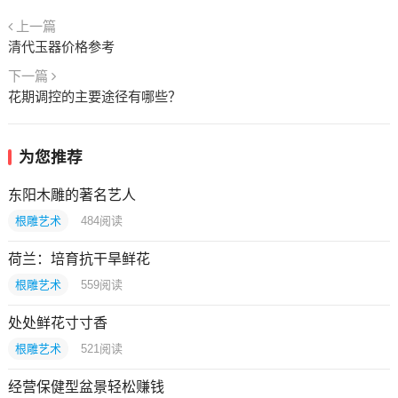
上一篇
清代玉器价格参考
下一篇
花期调控的主要途径有哪些？
为您推荐
东阳木雕的著名艺人
根雕艺术
484
阅读
荷兰：培育抗干旱鲜花
根雕艺术
559
阅读
处处鲜花寸寸香
根雕艺术
521
阅读
经营保健型盆景轻松赚钱