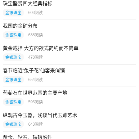
珠宝鉴赏四大经典指标
金银珠宝
603
阅读
我国的金矿分布
金银珠宝
638
阅读
黄金戒指 大方的款式简约而不简单
金银珠宝
478
阅读
春节临近‘兔子花’仙客来俏销
金银珠宝
654
阅读
葡萄石在世界范围的主要产地
金银珠宝
596
阅读
纵观古今玉器，浅谈当代玉雕艺术
金银珠宝
643
阅读
黄金、钻石、珐琅胸针