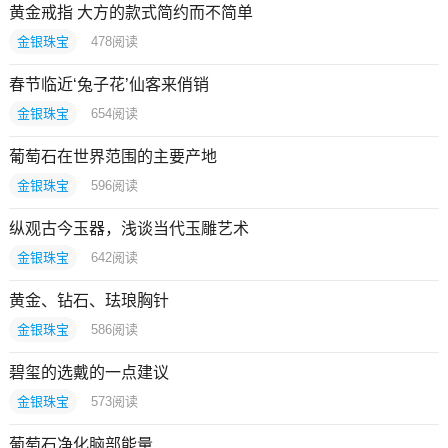
黄金戒指 大方的款式简约而不简单
金银珠宝
478
阅读
春节临近‘兔子花’仙客来俏销
金银珠宝
654
阅读
葡萄石在世界范围的主要产地
金银珠宝
596
阅读
纵观古今玉器，浅谈当代玉雕艺术
金银珠宝
642
阅读
黄金、钻石、珐琅胸针
金银珠宝
586
阅读
碧玺的选戴的一点建议
金银珠宝
573
阅读
葡萄石净化脑部能量