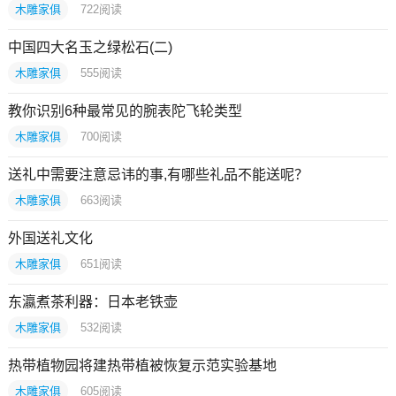
木雕家俱
722
阅读
中国四大名玉之绿松石(二)
木雕家俱
555
阅读
教你识别6种最常见的腕表陀飞轮类型
木雕家俱
700
阅读
送礼中需要注意忌讳的事,有哪些礼品不能送呢？
木雕家俱
663
阅读
外国送礼文化
木雕家俱
651
阅读
东瀛煮茶利器：日本老铁壶
木雕家俱
532
阅读
热带植物园将建热带植被恢复示范实验基地
木雕家俱
605
阅读