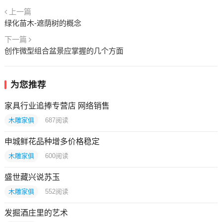
上一篇
绿化苗木-遮荫树的概念
下一篇
创作微型组合盆景应掌握的几个方面
为您推荐
家具行业追捧专营店 网络销售
木雕家俱
687
阅读
申城鲜花品种增多价格稳定
木雕家俱
600
阅读
盛世藏兴说苏玉
木雕家俱
552
阅读
发掘酒庄里的艺术