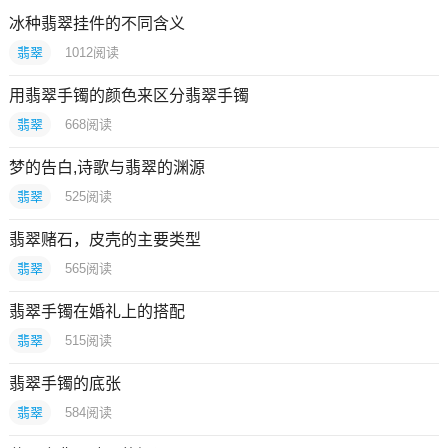
冰种翡翠挂件的不同含义
翡翠
1012
阅读
用翡翠手镯的颜色来区分翡翠手镯
翡翠
668
阅读
梦的告白,诗歌与翡翠的渊源
翡翠
525
阅读
翡翠赌石，皮壳的主要类型
翡翠
565
阅读
翡翠手镯在婚礼上的搭配
翡翠
515
阅读
翡翠手镯的底张
翡翠
584
阅读