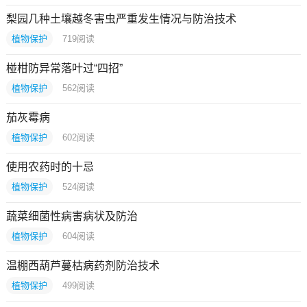
梨园几种土壤越冬害虫严重发生情况与防治技术
植物保护
719
阅读
椪柑防异常落叶过“四招”
植物保护
562
阅读
茄灰霉病
植物保护
602
阅读
使用农药时的十忌
植物保护
524
阅读
蔬菜细菌性病害病状及防治
植物保护
604
阅读
温棚西葫芦蔓枯病药剂防治技术
植物保护
499
阅读