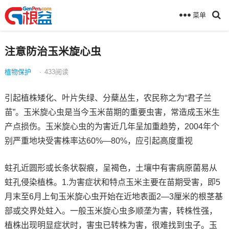
菜单
注意防治玉米旋心虫
植物保护
·
433
阅读
引起植株矮化、叶片失绿、分蘖丛生，农民称之为“君子兰
苗”。玉米旋心虫是当今玉米苗期的重要虫害，常造成玉米生
产点损伤。玉米旋心虫的为害近几年呈加重趋势，2004年个
别严重地块受害株率达60%—80%，应引起高度重视
蛀孔近圆形或长条状裂痕，呈褐色，土壤中有害病原菌易从
蛀孔侵染植株。1.为害症状和特点玉米主要在苗期受害，即5
月末至6月上旬玉米旋心虫开始在近地表面2—3厘米的根茎基
部或交界处蛀入。一般玉米旋心虫多顺垄为害，转株性强，
植株出现明显症状时，害虫已转株为害，很难找到虫子。玉