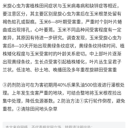
米旋心虫为害植株田间症状与玉米病毒病和缺锌症等相近，
要注意区分，其主要区别是旋心虫为害后在玉米根茎处留有
褐色蛀孔或裂痕。玉米6—8叶期受害重，严重时个别叶片蜷
曲或出现排孔，心叶萎蔫。玉米不同品种间受害程度有一定
差异，其原因有待进一步研究。调查发现，玉米受旋心虫为
害后8—10天开始出现黄绿条纹症状，黄绿条纹持续时间、植
株矮化程度与玉米受害时的叶龄关系密切。中上部叶片逐渐
出现黄绿条纹，生长点受害引起植株矮化，叶片丛生呈君子
兰状。低洼地、砂土地、晚播田及多年重茬旋耕田受害重
③药剂防治可在为害初期用40%乐果乳油500倍液进行灌根处
理。上年发生虫害严重的地块，可结合整地将玉米根茬捡出
集中处理，降低虫源基数。2.防治方法①实行轮作倒茬，避免
重茬。②清除田间地头杂草
本文来自网络，不代表根盆网立场，转载请注明出处：