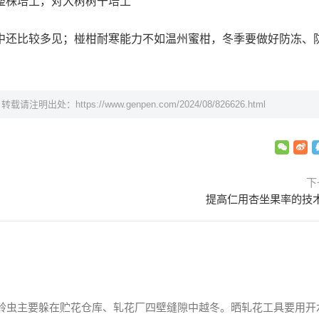
整株培土，对大树树干培土
中还比较多见；椪柑耐寒能力不如温州蜜柑，冬季要做好防冻、
，转载请注明出处：
https://www.genpen.com/2024/08/826626.html
下
提高仁用杏坐果率的技
铃虫主要躲在贮花仓库、轧花厂四壁缝隙中越冬。晒轧花工具要用开