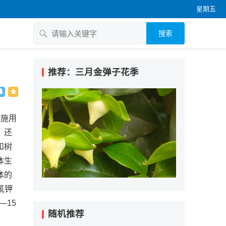
星期五
搜索
推荐：三月金弹子花季
和施用
，还
和树
体生
体的
氢钾
—15
随机推荐