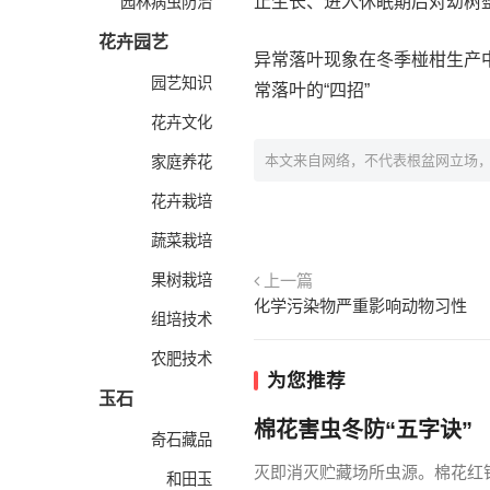
止生长、进入休眠期后对幼树
园林病虫防治
花卉园艺
异常落叶现象在冬季椪柑生产
园艺知识
常落叶的“四招”
花卉文化
本文来自网络，不代表根盆网立场
家庭养花
花卉栽培
蔬菜栽培
果树栽培
上一篇
化学污染物严重影响动物习性
组培技术
农肥技术
为您推荐
玉石
棉花害虫冬防“五字诀”
奇石藏品
灭即消灭贮藏场所虫源。棉花红
和田玉