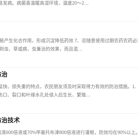
发病。病菌喜温暖高湿环境，温度20～2…
易产生化合作用，形成沉淀降低药效 7、忌随意使用过期农药农药必
 到虫、草或病、虫兼治的效果，而且混…
防治
延快、损失重的特点，农民朋友须及时采取得力有效的防治措施。1
伤口、裂口和叶缘水孔处侵入后生长、繁殖…
防治技术
百菌清600倍液或70%甲基托布津800倍液进行灌根，防效均在90%以上。