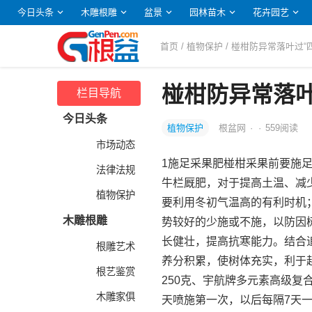
今日头条
木雕根雕
盆景
园林苗木
花卉园艺
首页
/
植物保护
/ 椪柑防异常落叶过“
椪柑防异常落叶
栏目导航
今日头条
植物保护
根盆网
·
·
559
阅读
市场动态
1施足采果肥椪柑采果前要施
法律法规
牛栏厩肥，对于提高土温、减
植物保护
要利用冬初气温高的有利时机
木雕根雕
势较好的少施或不施，以防因
长健壮，提高抗寒能力。结合
根雕艺术
养分积累，使树体充实，利于越
根艺鉴赏
250克、宇航牌多元素高级复合肥
木雕家俱
天喷施第一次，以后每隔7天一