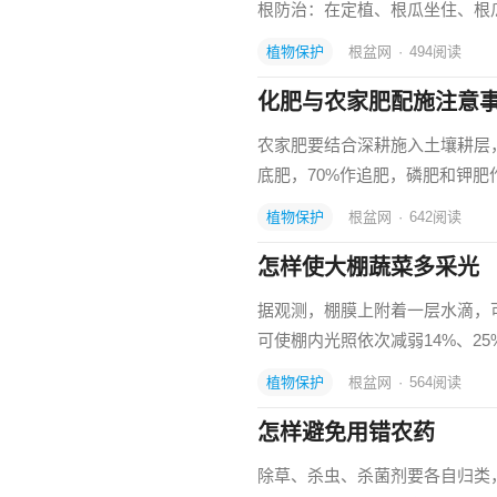
根防治：在定植、根瓜坐住、根
植物保护
根盆网
·
494
阅读
化肥与农家肥配施注意
农家肥要结合深耕施入土壤耕层
底肥，70%作追肥，磷肥和钾肥
植物保护
根盆网
·
642
阅读
怎样使大棚蔬菜多采光
据观测，棚膜上附着一层水滴，可
可使棚内光照依次减弱14%、25
植物保护
根盆网
·
564
阅读
怎样避免用错农药
除草、杀虫、杀菌剂要各自归类