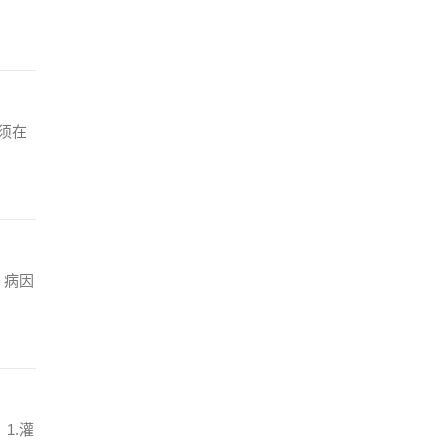
须在
．病因
1.灌