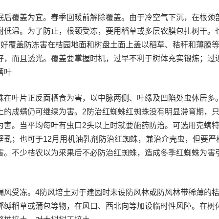
眠后覆盖为宜。春季回暖前解除覆盖。由于冷空气下沉，在根颈
耐低温。为了防止，根颈受冻，要用稻草或多层农膜包扎树干。
搞好覆盖防冻害在桔园地面和树盘土面上盖以稻草、秸秆和薄膜
好，而且透光。覆盖要掌握时机，过早不利于树体充实锻炼；过
落叶
蛛在叶片正反面栖食为害，以中脉两侧、叶缘及凹陷处虫体居多
上的成螨仍可继续为害。2防治红蜘蛛红蜘蛛没有明显滞育期，
为害。当平均每叶有虫口2头以上时就要施药防治。可选用克螨
壁虱；也可于12月用机油乳剂防治红蜘蛛，兼治介壳虫，但要严
害。不少桔农以为采果后不必防治红蜘蛛，造成冬季红蜘蛛为害
漏风受冻。4防风培土对于建园时未设防风林或防风林带稀薄的
绑缚稻草或蒲包等物，在风口、西北向等加设临时性风障。在树