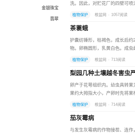
洗。因此，对贮花厂的四壁可喷
金银珠宝
植物保护
根盆网
·
1057
阅读
翡翠
茶蓑蛾
护囊纺锤形，枯褐色，成长后约2
物。卵椭圆形，乳黄白色。成虫雌
植物保护
根盆网
·
713
阅读
梨园几种土壤越冬害虫
卵产于花萼组织内。幼虫具转果
果约大拇指大小，产卵时先将果
植物保护
根盆网
·
714
阅读
茄灰霉病
与发生灰霉病的作物接茬、连作