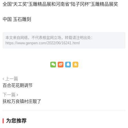
全国“天工奖”玉雕精品展和河南省“陆子冈杯”玉雕精品展奖
中国 玉石雕刻
本文来自网络，不代表根盆网立场，转载请注明出处：
https://www.genpen.com/2022/06/16241.html
上一篇
百合花花期调节
下一篇
抚松万良镇村庄靓了
为您推荐