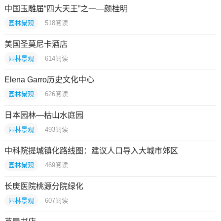
中国玉雕届“四大天王”之一—颜桂明
园林景观
518
阅读
美国圣莫尼卡酒店
园林景观
614
阅读
Elena Garro历史文化中心
园林景观
626
阅读
日本园林—枯山水庭园
园林景观
493
阅读
中科院提城镇化路线图：建议人口导入大城市郊区
园林景观
469
阅读
长庚医院桃源分院绿化
园林景观
607
阅读