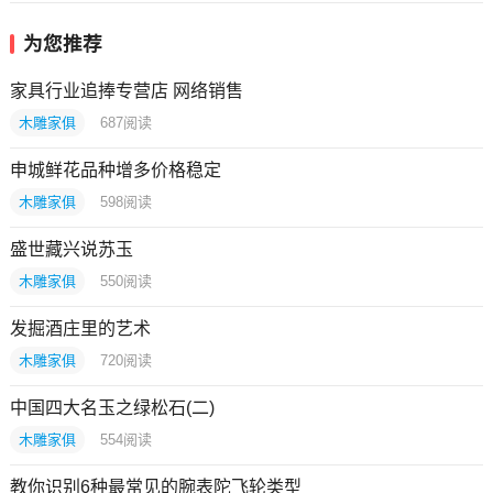
为您推荐
家具行业追捧专营店 网络销售
木雕家俱
687
阅读
申城鲜花品种增多价格稳定
木雕家俱
598
阅读
盛世藏兴说苏玉
木雕家俱
550
阅读
发掘酒庄里的艺术
木雕家俱
720
阅读
中国四大名玉之绿松石(二)
木雕家俱
554
阅读
教你识别6种最常见的腕表陀飞轮类型