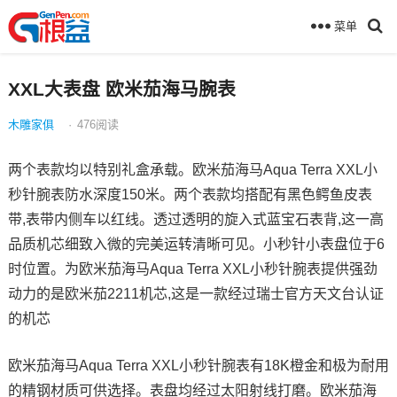
菜单
XXL大表盘 欧米茄海马腕表
木雕家俱
·
476
阅读
两个表款均以特别礼盒承载。欧米茄海马Aqua Terra XXL小
秒针腕表防水深度150米。两个表款均搭配有黑色鳄鱼皮表
带,表带内侧车以红线。透过透明的旋入式蓝宝石表背,这一高
品质机芯细致入微的完美运转清晰可见。小秒针小表盘位于6
时位置。为欧米茄海马Aqua Terra XXL小秒针腕表提供强劲
动力的是欧米茄2211机芯,这是一款经过瑞士官方天文台认证
的机芯
欧米茄海马Aqua Terra XXL小秒针腕表有18K橙金和极为耐用
的精钢材质可供选择。表盘均经过太阳射线打磨。欧米茄海