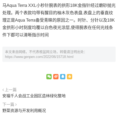
马Aqua Terra XXL小秒针腕表的拱形18K金指针经过磨砂抛光
处理。两个表款均带有醒目的柚木灰色表盘,表盘上的垂直纹
理正是Aqua Terra备受青睐的原因之一。时针、分针以及18K
金拱形小时刻度均覆以白色夜光涂层,使得腕表在任何光线条
件下都可以清晰指示时间
本文来自网络，不代表根盆网立场，转载请注明出处：
https://www.genpen.com/2022/06/15718.html
上一篇
安福千人会战工业园区造林绿化整地
下一篇
野菜资源与开发利用概况