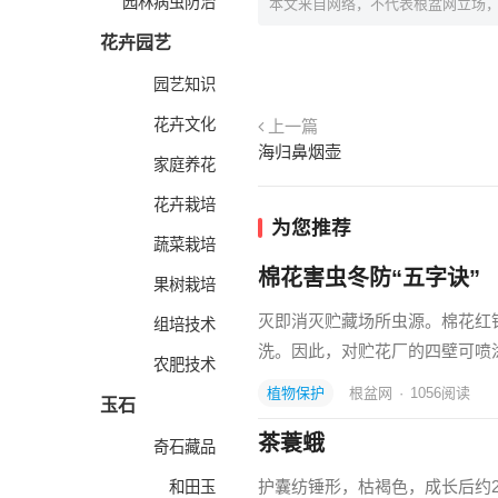
园林病虫防治
本文来自网络，不代表根盆网立场
花卉园艺
园艺知识
花卉文化
上一篇
海归鼻烟壶
家庭养花
花卉栽培
为您推荐
蔬菜栽培
棉花害虫冬防“五字诀”
果树栽培
灭即消灭贮藏场所虫源。棉花红
组培技术
洗。因此，对贮花厂的四壁可喷
农肥技术
植物保护
根盆网
·
1056
阅读
玉石
茶蓑蛾
奇石藏品
护囊纺锤形，枯褐色，成长后约2
和田玉