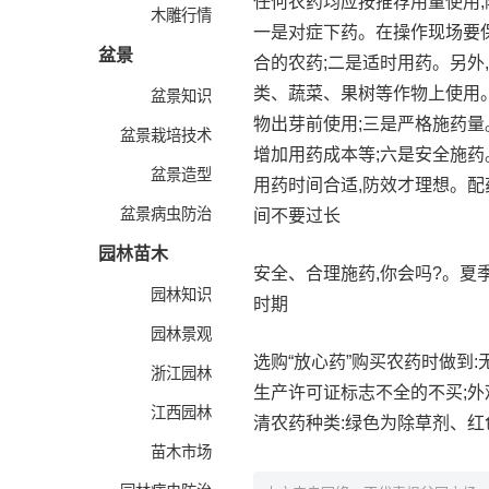
任何农药均应按推荐用量使用
木雕行情
一是对症下药。在操作现场要
盆景
合的农药;二是适时用药。另
类、蔬菜、果树等作物上使用
盆景知识
物出芽前使用;三是严格施药量
盆景栽培技术
增加用药成本等;六是安全施药
盆景造型
用药时间合适,防效才理想。配
盆景病虫防治
间不要过长
园林苗木
安全、合理施药,你会吗?。夏
园林知识
时期
园林景观
选购“放心药”购买农药时做到
浙江园林
生产许可证标志不全的不买;
江西园林
清农药种类:绿色为除草剂、
苗木市场