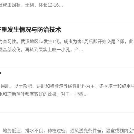
成虫蛆状，无翅，体长12-16…
严重发生情况与防治技术
为害习性。武汉地区1a发生1代。成虫为害1周后即开始交尾产卵，此
柄基部咬伤，再转到果实上咬一小孔，产…
”
采果肥，以土杂肥、饼肥和猪粪渣等缓性肥料为主。冬季培土和施用
水和冻后落叶都有较好的效果。对于一些树…
，地势低洼、排水不良，种植过密、通风透光条件差，温室或棚内空