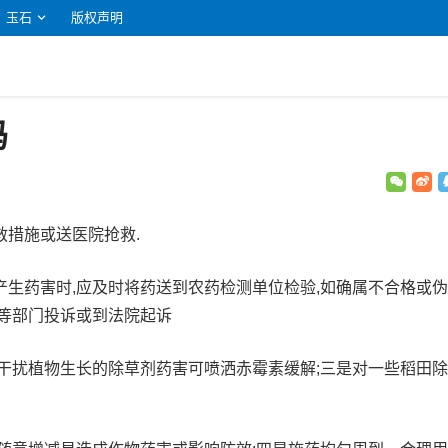
玉石
版权声明
吗
救措施或送医院抢救.
产生药害时,应及时将药送到农药检测单位检验,如确属不合格或
督等部门投诉或到法院起诉
或干扰植物生长的除草剂药害可喷洒赤霉素缓解;三是对一些稻田