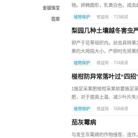
物。卵椭圆形，乳黄白色。成虫雌
金银珠宝
植物保护
根盆网
·
713
阅读
翡翠
梨园几种土壤越冬害虫
卵产于花萼组织内。幼虫具转果
果约大拇指大小，产卵时先将果
植物保护
根盆网
·
714
阅读
椪柑防异常落叶过“四招
1施足采果肥椪柑采果前要施足
肥，对于提高土温、减少叶片失
植物保护
根盆网
·
558
阅读
茄灰霉病
与发生灰霉病的作物接茬、连作