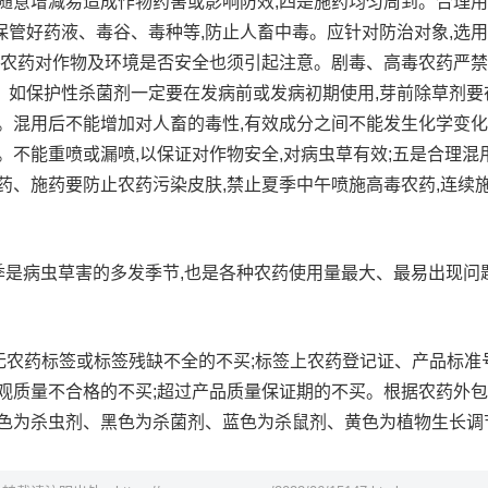
,随意增减易造成作物药害或影响防效;四是施药均匀周到。合理
保管好药液、毒谷、毒种等,防止人畜中毒。应针对防治对象,选
外,农药对作物及环境是否安全也须引起注意。剧毒、高毒农药严
。如保护性杀菌剂一定要在发病前或发病初期使用,芽前除草剂要
。混用后不能增加对人畜的毒性,有效成分之间不能发生化学变化
。不能重喷或漏喷,以保证对作物安全,对病虫草有效;五是合理混
药、施药要防止农药污染皮肤,禁止夏季中午喷施高毒农药,连续
季是病虫草害的多发季节,也是各种农药使用量最大、最易出现问
:无农药标签或标签残缺不全的不买;标签上农药登记证、产品标准
外观质量不合格的不买;超过产品质量保证期的不买。根据农药外
红色为杀虫剂、黑色为杀菌剂、蓝色为杀鼠剂、黄色为植物生长调