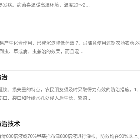
发病。病菌喜温暖高湿环境，温度20～2…
易产生化合作用，形成沉淀降低药效 7、忌随意使用过期农药农药必
 到虫、草或病、虫兼治的效果，而且混…
防治
延快、损失重的特点，农民朋友须及时采取得力有效的防治措施。1
伤口、裂口和叶缘水孔处侵入后生长、繁殖…
防治技术
百菌清600倍液或70%甲基托布津800倍液进行灌根，防效均在90%以上。