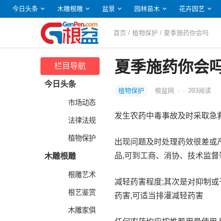
今日头条
木雕根雕
盆景
园林苗木
花卉园艺
首页
/
植物保护
/ 夏季施药你会吗
夏季施药你会
栏目导航
今日头条
植物保护
根盆网
·
·
393
阅读
市场动态
发生农药中毒事故及时采取急
法律法规
植物保护
出现问题及时处理药效很差或
品,可到工商、消协、技术监
木雕根雕
根雕艺术
减轻药害程度;其次是对抑制
根艺鉴赏
药害,可适当排灌减轻药害
木雕家俱