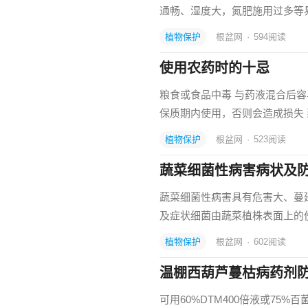
通畅、湿度大，氮肥施用过多等易
植物保护
根盆网
·
594
阅读
使用农药时的十忌
粮食或食品中毒 与药液混合后容
保质期内使用，否则会造成损失
植物保护
根盆网
·
523
阅读
蔬菜细菌性病害病状及
蔬菜细菌性病害具有危害大、蔓
及症状细菌由蔬菜植株表面上的
植物保护
根盆网
·
602
阅读
温棚西葫芦蔓枯病药剂
可用60%DTM400倍液或75%