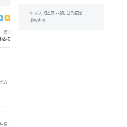
© 2026
根盆网
• 根雕·盆景·园艺
版权声明
一篇
林活动
水烫
种植