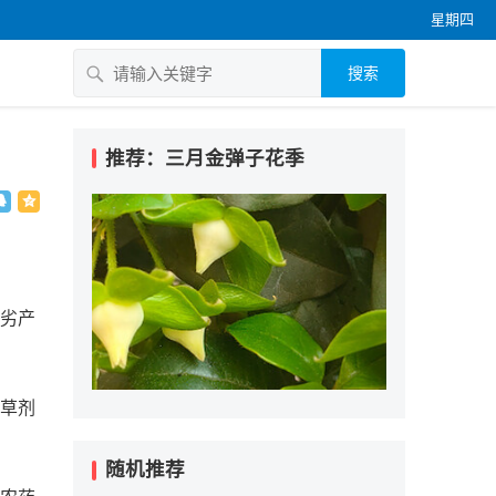
星期四
搜索
推荐：三月金弹子花季
伪劣产
除草剂
随机推荐