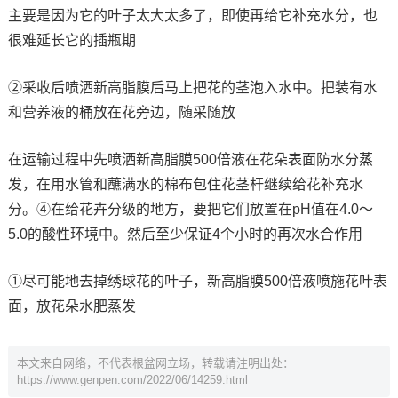
主要是因为它的叶子太大太多了，即使再给它补充水分，也
很难延长它的插瓶期
②采收后喷洒新高脂膜后马上把花的茎泡入水中。把装有水
和营养液的桶放在花旁边，随采随放
在运输过程中先喷洒新高脂膜500倍液在花朵表面防水分蒸
发，在用水管和蘸满水的棉布包住花茎杆继续给花补充水
分。④在给花卉分级的地方，要把它们放置在pH值在4.0～
5.0的酸性环境中。然后至少保证4个小时的再次水合作用
①尽可能地去掉绣球花的叶子，新高脂膜500倍液喷施花叶表
面，放花朵水肥蒸发
本文来自网络，不代表根盆网立场，转载请注明出处：
https://www.genpen.com/2022/06/14259.html