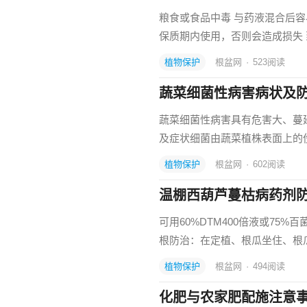
粮食或食品中毒 与药液混合后容
保质期内使用，否则会造成损失
植物保护
根盆网
·
523
阅读
蔬菜细菌性病害病状及
蔬菜细菌性病害具有危害大、蔓
及症状细菌由蔬菜植株表面上的
植物保护
根盆网
·
602
阅读
温棚西葫芦蔓枯病药剂
可用60%DTM400倍液或75%
根防治：在定植、根瓜坐住、根
植物保护
根盆网
·
494
阅读
化肥与农家肥配施注意