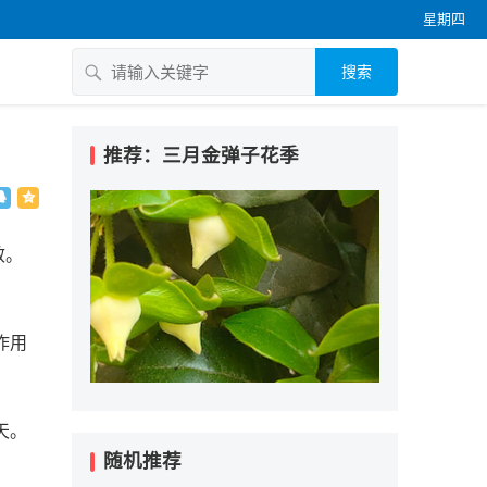
星期四
搜索
推荐：三月金弹子花季
效。
作用
天。
随机推荐