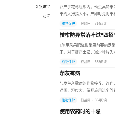
金银珠宝
卵产于花萼组织内。幼虫具转果
果约大拇指大小，产卵时先将果
翡翠
植物保护
根盆网
·
714
阅读
椪柑防异常落叶过“四招
1施足采果肥椪柑采果前要施足
肥，对于提高土温、减少叶片失
植物保护
根盆网
·
558
阅读
茄灰霉病
与发生灰霉病的作物接茬、连作
通畅、湿度大，氮肥施用过多等易
植物保护
根盆网
·
594
阅读
使用农药时的十忌