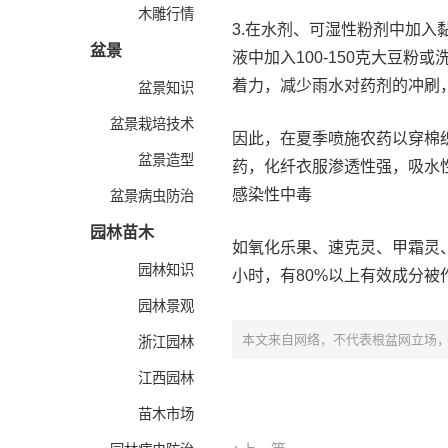
木雕行情
3.在水剂、可湿性粉剂中加入
盆景
液中加入100-150克大豆
着力，减少雨水对药剂的冲刷
盆景知识
盆景栽培技术
因此，在夏季喷施农药以穿棉
盆景造型
药，化纤衣服渗透性强，吸水
感染性中毒
盆景病虫防治
园林苗木
如氧化乐果、速克灵、甲霜灵、
园林知识
小时，有80%以上有效成分
园林景观
本文来自网络，不代表根盆网立场
浙江园林
江西园林
苗木市场