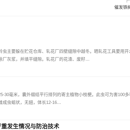
下
催发铁
铃虫主要躲在贮花仓库、轧花厂四壁缝隙中越冬。晒轧花工具要用开
涂厂灰浆，并填平缝隙。轧花厂的花渣、废籽…
5-30毫米，囊外缀结平行排列的寄主植物小枝梗。此虫可为害100多
成虫蛆状，无翅，体长12-16…
严重发生情况与防治技术