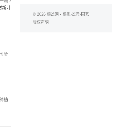
一篇
树新叶
© 2026
根盆网
• 根雕·盆景·园艺
版权声明
水烫
种植