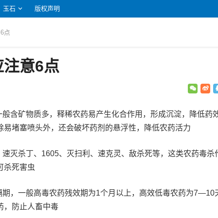
玉石
版权声明
6点
注意6点
水一般含矿物质多，释稀农药易产生化合作用，形成沉淀，降低药
除易堵塞喷头外，还会破坏药剂的悬浮性，降低农药活力
、速灭杀丁、1605、灭扫利、速克灵、敌杀死等，这类农药毒杀
可杀死害虫
隔期，一般高毒农药残效期为1个月以上，高效低毒农药为7—10
药，防止人畜中毒