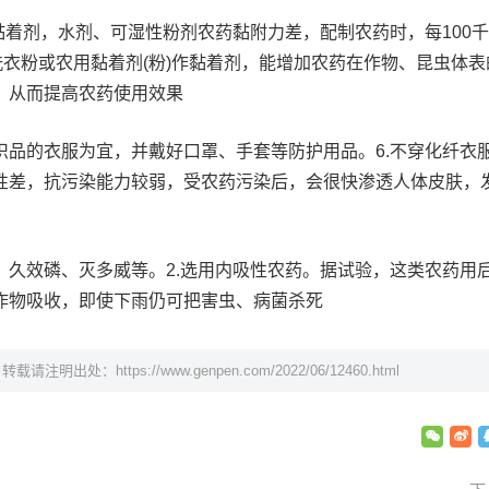
黏着剂，水剂、可湿性粉剂农药黏附力差，配制农药时，每100
粉或洗衣粉或农用黏着剂(粉)作黏着剂，能增加农药在作物、昆虫体
，从而提高农药使用效果
织品的衣服为宜，并戴好口罩、手套等防护用品。6.不穿化纤衣
性差，抗污染能力较弱，受农药污染后，会很快渗透人体皮肤，
久效磷、灭多威等。2.选用内吸性农药。据试验，这类农药用后4
被作物吸收，即使下雨仍可把害虫、病菌杀死
，转载请注明出处：
https://www.genpen.com/2022/06/12460.html