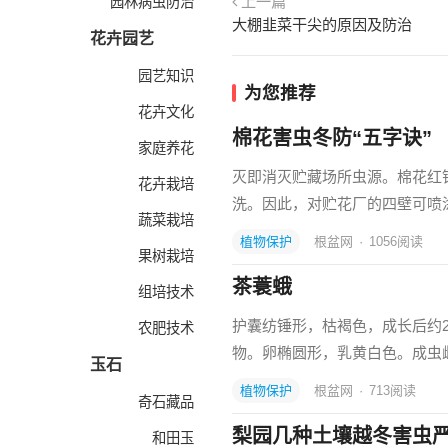
上一篇
园林病虫防治
大棚韭菜干尖的原因及防治
花卉园艺
园艺知识
为您推荐
花卉文化
棉花害虫冬防“五字诀”
家庭养花
灭即消灭贮藏场所虫源。棉花红
花卉栽培
洗。因此，对贮花厂的四壁可喷
蔬菜栽培
植物保护
根盆网
·
1056
阅读
果树栽培
茶蓑蛾
组培技术
护囊纺锤形，枯褐色，成长后约2
农肥技术
物。卵椭圆形，乳黄白色。成虫雌
玉石
植物保护
根盆网
·
713
阅读
奇石藏品
梨园几种土壤越冬害虫
和田玉