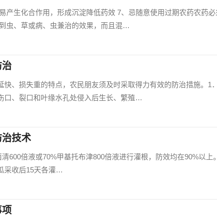
易产生化合作用，形成沉淀降低药效 7、忌随意使用过期农药农药必
 到虫、草或病、虫兼治的效果，而且混…
防治
延快、损失重的特点，农民朋友须及时采取得力有效的防治措施。1
伤口、裂口和叶缘水孔处侵入后生长、繁殖…
防治技术
百菌清600倍液或70%甲基托布津800倍液进行灌根，防效均在90%以上。
瓜采收后15天各灌…
事项