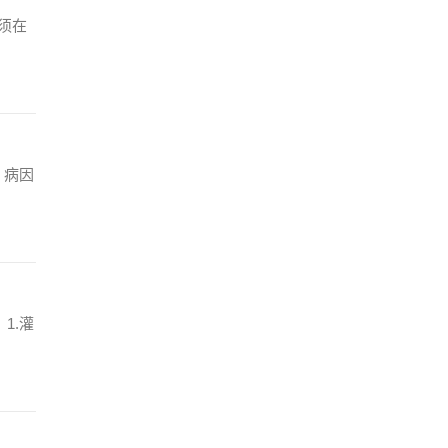
须在
．病因
1.灌