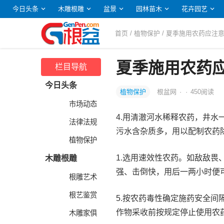
今日头条
木雕根雕
盆景
园林苗木
花卉园艺
首页
/
植物保护
/ 夏季施用农药应注意
夏季施用农药应
栏目导航
今日头条
植物保护
根盆网
·
·
450
阅读
市场动态
4.用清澈河水稀释农药，井
法律法规
污水含杂质多，用以配制农药
植物保护
1.选用速效性农药。如敌敌畏
木雕根雕
强、击倒快，用后一两小时便
根雕艺术
根艺鉴赏
5.按农药毒性确定施药安全间
作物采收前按规定停止使用农
木雕家俱