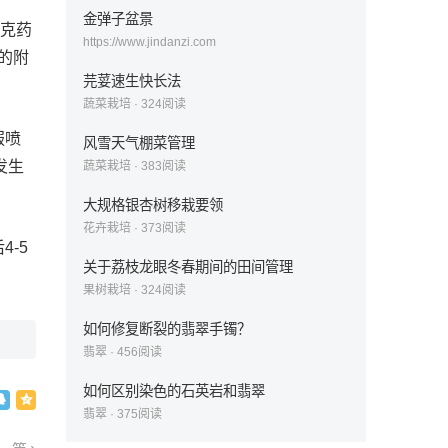
金弹子盆景
千克药
https://www.jindanzi.com
表的附
芫荽速生快长法
蔬菜栽培
·
324
阅读
服喷
风雪天气棚菜管理
发生
蔬菜栽培
·
383
阅读
大规格银杏树移栽要领
花卉栽培
·
373
阅读
-5
关于荔枝龙眼冬春期间的田间管理
果树栽培
·
324
阅读
如何修复断裂的翡翠手镯？
翡翠
·
456
阅读
如何区别染色的石英岩和翡翠
翡翠
·
375
阅读