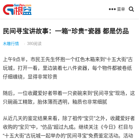
菜单
民间寻宝讲故事：一箱“珍贵”瓷器 都是仿品
木雕行情
·
380
阅读
上午9点半，市民王先生怀抱一个红色木箱来到“十五大街”古
玩城，打开一看，里边装着七八件瓷器，每个物件都被卷纸
仔细缠绕，显得非常珍贵
随后，一位收藏爱好者带着一只瓷碗来到“民间寻宝”现场，这
只碗画工精致，胎体薄而透明，釉质也非常细腻
从近几天的鉴定结果来看，除了祖传“宝贝”之外，收藏爱好者
收购的“宝贝”中，“仿品”超过九成。继续关注《今日》栏目与
“十五大街”古玩城一起举办的“民间寻宝”免费鉴定活动。活动