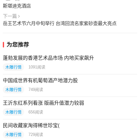
斯堪迪克酒店
下一篇
岳王艺术节六月中旬举行 台湾回流名家紫砂壶最大亮点
为您推荐
蓬勃发展的香港艺术品市场 内地买家飙升
木雕行情
1091
阅读
中国成世界有机葡萄酒产地潜力股
木雕行情
749
阅读
王沂东红系列看涨 版画升值潜力较弱
木雕行情
656
阅读
民间收藏家淘得稀世珍宝(
木雕行情
729
阅读