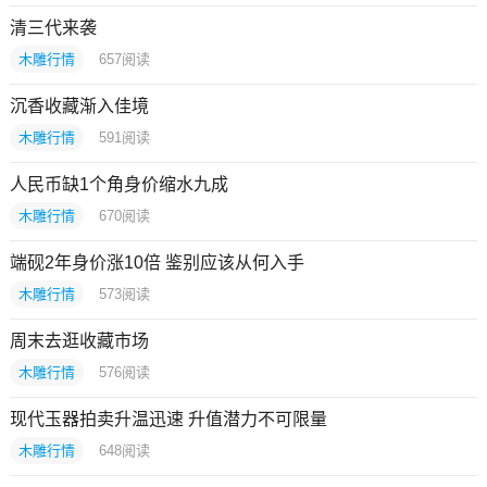
清三代来袭
木雕行情
657
阅读
沉香收藏渐入佳境
木雕行情
591
阅读
人民币缺1个角身价缩水九成
木雕行情
670
阅读
端砚2年身价涨10倍 鉴别应该从何入手
木雕行情
573
阅读
周末去逛收藏市场
木雕行情
576
阅读
现代玉器拍卖升温迅速 升值潜力不可限量
木雕行情
648
阅读