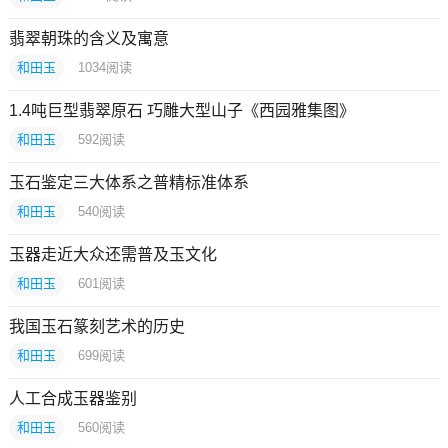
翡翠朝珠的含义及寓意
和田玉
1034
阅读
1.4吨巨型翡翠原石 巧雕大型山子《西园雅集图》
和田玉
592
阅读
玉石鉴定三大体系之普精标准体系
和田玉
540
阅读
玉器走近大众还需普及玉文化
和田玉
601
阅读
我国玉石篆刻艺术的历史
和田玉
699
阅读
人工合成玉器鉴别
和田玉
560
阅读