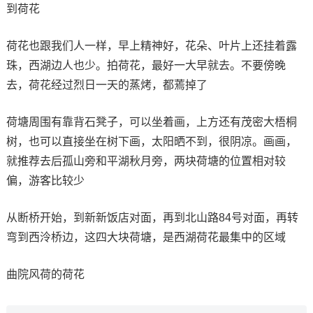
到荷花
荷花也跟我们人一样，早上精神好，花朵、叶片上还挂着露
珠，西湖边人也少。拍荷花，最好一大早就去。不要傍晚
去，荷花经过烈日一天的蒸烤，都蔫掉了
荷塘周围有靠背石凳子，可以坐着画，上方还有茂密大梧桐
树，也可以直接坐在树下画，太阳晒不到，很阴凉。画画，
就推荐去后孤山旁和平湖秋月旁，两块荷塘的位置相对较
偏，游客比较少
从断桥开始，到新新饭店对面，再到北山路84号对面，再转
弯到西泠桥边，这四大块荷塘，是西湖荷花最集中的区域
曲院风荷的荷花