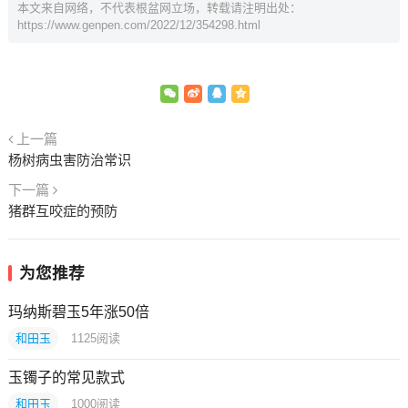
本文来自网络，不代表根盆网立场，转载请注明出处：
https://www.genpen.com/2022/12/354298.html
上一篇
杨树病虫害防治常识
下一篇
猪群互咬症的预防
为您推荐
玛纳斯碧玉5年涨50倍
和田玉
1125
阅读
玉镯子的常见款式
和田玉
1000
阅读