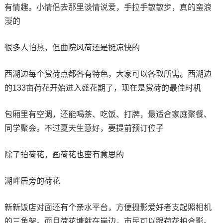
有情趣。小情侣去那里谈情说爱，手拉手散散步，真的蛮浪
漫的
很多人怕热，但曲院风荷还是挺凉快的
西湖边每个赏荷点都各有特色，大家可以各取所需。西湖边
的133亩荷花开始进入盛花期了，现在是赏荷的最佳时机
包厢里有空调，还能喝茶、吃饭、打牌，最适合家庭聚餐、
同学聚会。不过夏天生意好，要提前预订位子
除了拍荷花，画荷花也蛮有意思的
湖畔居旁的荷花
新新饭店对面还有个亲水平台，方便摄影爱好者支起照相机
的三角架。而且荷花塘就在岸边，市民可以跟荷花拍合影。