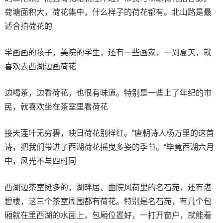
荷塘面积大，荷花集中，什么样子的荷花都有。北山路是最
适合拍荷花的
学画画的孩子，美院的学生，还有一些画家，一到夏天，就
喜欢去西湖边画荷花
边喝茶，边看荷花，也很有味道。特别是一些上了年纪的市
民，就喜欢坐在茶室里看荷花
接天莲叶无穷碧，映日荷花别样红。”唐朝诗人杨万里的这首
诗，把我们带进了西湖荷花摇曳多姿的季节。“毕竟西湖六月
中，风光不与四时同
西湖边茶室挺多的，湖畔居、曲院风荷里的名石苑，还有湛
碧楼，这三个茶室周围都有荷花。特别是名石苑，有几个包
厢就在里西湖的水面上，包厢位置好，一打开窗户，就能看