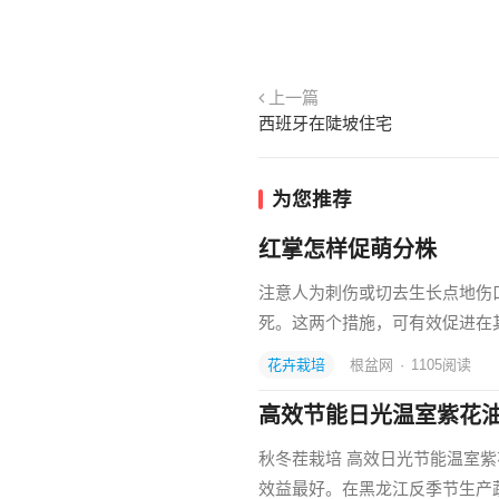
上一篇
西班牙在陡坡住宅
为您推荐
红掌怎样促萌分株
注意人为刺伤或切去生长点地伤
死。这两个措施，可有效促进在
花卉栽培
根盆网
·
1105
阅读
高效节能日光温室紫花
秋冬茬栽培 高效日光节能温室
效益最好。在黑龙江反季节生产