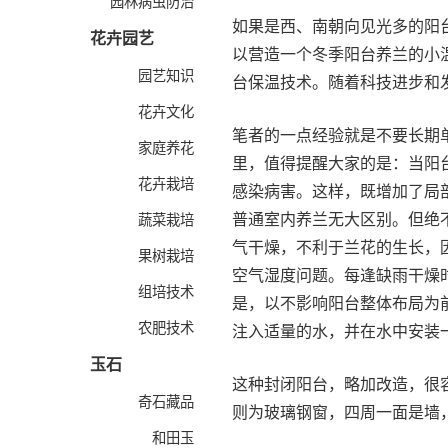
园林病虫防治
如果是西、南朝向见光多的阳
花卉园艺
以营造一个冬季阳台养兰的小
园艺知识
台保温技术。随着科技进步和
花卉文化
笔者的一点经验就是不要长期
家庭养花
里，值得提醒大家的是：当阳
花卉栽培
感染病害。这样，既增加了局
普通室内养兰无大区别。但绝
蔬菜栽培
气干燥，不利于兰花的生长，
果树栽培
空气湿度问题。每逢缺雨干燥
组培技术
是，以不影响阳台整体布局为
农肥技术
注入适量的水，并在水中安装
玉石
这种封闭阳台，略加改造，很
奇石藏品
则为玻璃钢窗，四周一面是墙
和田玉