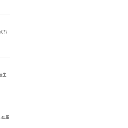
修剪
着生
80厘