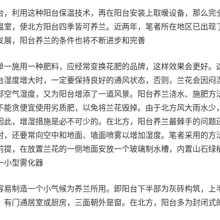
台，利用这种阳台保温技术，再在阳台安装上取暖设备，那么完
温室，使北方阳台四季皆可养兰。近两年，笔者所在地区已出现
发展，阳台养兰的条件也将不断进步和完善
单一施用一种肥料，应经常变换花肥的品牌，这样效果会更好。
台湿度增大时，一定要保持良好的通风状态，否则，兰花会因闷
部空气湿度，又为阳台增添了一道风景。阳台养兰浇水、施肥方
不能贪便宜使用劣质肥，以免将兰花毁掉。由于北方风大雨水少
因此，增湿措施是必不可少的。在北方，阳台养兰最棘手的问题
时，还要常向空中和地面、墙面喷雾以增加湿度。笔者采用的方
前提，在放置兰花的一侧地面安放一个玻璃制水槽，内置山石绿
一小型雾化器
容易制造一个小气候为养兰所用。即阳台下半部为灰砖构筑，上
，有门通居室或厨房，三面朝外是窗。在北方，阳台多为封闭式