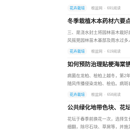
花卉栽培
根盆网
·
691
阅读
冬季栽植木本药材六要
三、是浇水封土将园林苗木栽好
风摇晃园林苗木基部及雨水过多
花卉栽培
根盆网
·
619
阅读
如何预防治理贴梗海棠
病菌在龙柏、桧柏上越冬，第2
随风传播侵染龙柏、桧伯。病斑
花卉栽培
根盆网
·
658
阅读
公共绿化地带色块、花
花坛于春季前换花一次，选择生
细翻，除尽石块、草屑等，并施足