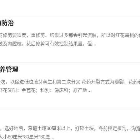
的防治
剪修剪要适度，重修剪、结果过多都会引起流胶，所以对红花碧桃的
枝及内膛枝。花后修剪可有效控制结果量，但…
培养管理
一次，以促进低位腋芽萌生和第二次分叉 花药开裂方式为瓣裂，花药
虾花又叫：金苞花；科別：爵床科；原产地…
米。选好地后，深翻土壤30厘米以上，打碎土块。冬前挖定植沟，沟宽
80厘米*80厘米*80厘…