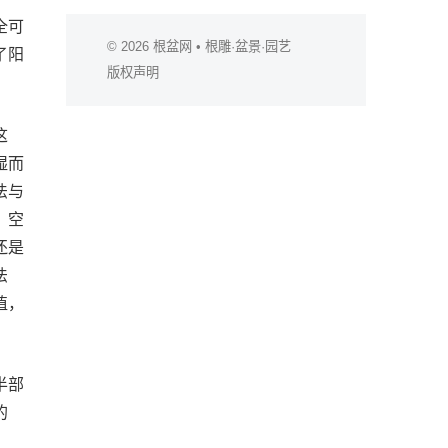
全可
© 2026
根盆网
• 根雕·盆景·园艺
了阳
版权声明
这
湿而
法与
，空
还是
法
植，
半部
的