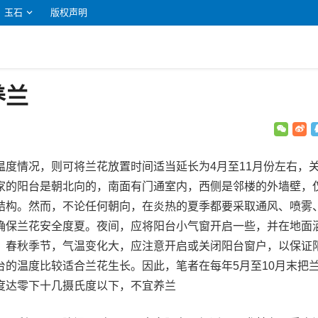
玉石
版权声明
养兰
温度情况，则可将兰花放置时间适当延长为4月至11月份左右，
家的阳台是朝北向的，南面有门通室内，西侧是邻楼的外墙壁，
结构。然而，不论任何朝向，在炎热的夏季都要采取通风、喷雾
确保兰花安全度夏。夜间，应将阳台小气窗开启一些，并在地面
。春秋季节，气温变化大，应注意开启或关闭阳台窗户，以保证
台的温度比较适合兰花生长。因此，笔者在每年5月至10月末把
度达零下十几摄氏度以下，不宜养兰