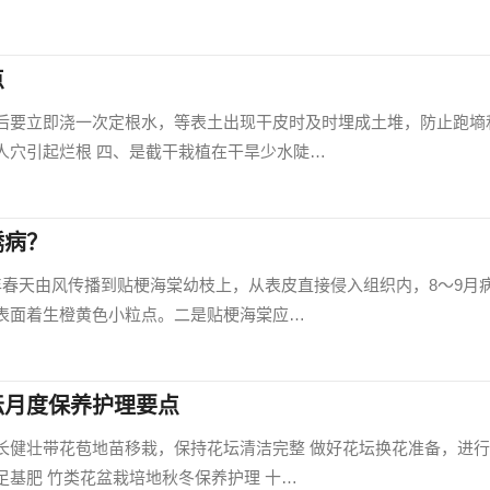
点
后要立即浇一次定根水，等表土出现干皮时及时埋成土堆，防止跑墒
人穴引起烂根 四、是截干栽植在干旱少水陡…
锈病？
年春天由风传播到贴梗海棠幼枝上，从表皮直接侵入组织内，8～9月
表面着生橙黄色小粒点。二是贴梗海棠应…
坛月度保养护理要点
长健壮带花苞地苗移栽，保持花坛清洁完整 做好花坛换花准备，进
基肥 竹类花盆栽培地秋冬保养护理 十…