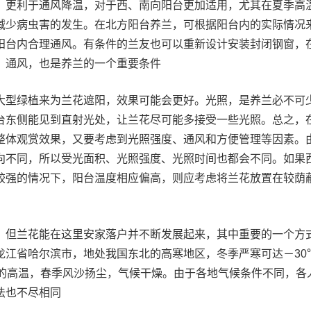
，更利于通风降温，对于西、南向阳台更加适用，尤其在夏季高
减少病虫害的发生。在北方阳台养兰，可根据阳台内的实际情况
阳台内合理通风。有条件的兰友也可以重新设计安装封闭钢窗，
。通风，也是养兰的一个重要条件
大型绿植来为兰花遮阳，效果可能会更好。光照，是养兰必不可
台东侧能见到直射光处，让兰花尽可能多接受一些光照。总之，
整体观赏效果，又要考虑到光照强度、通风和方便管理等因素。
向不同，所以受光面积、光照强度、光照时间也都会不同。如果
较强的情况下，阳台温度相应偏高，则应考虑将兰花放置在较荫
，但兰花能在这里安家落户并不断发展起来，其中重要的一个方
龙江省哈尔滨市，地处我国东北的高寒地区，冬季严寒可达－30
上的高温，春季风沙扬尘，气候干燥。由于各地气候条件不同，各
法也不尽相同