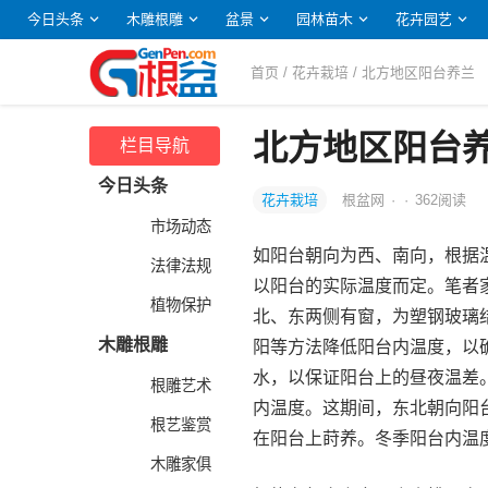
今日头条
木雕根雕
盆景
园林苗木
花卉园艺
首页
/
花卉栽培
/ 北方地区阳台养兰
北方地区阳台
栏目导航
今日头条
花卉栽培
根盆网
·
·
362
阅读
市场动态
如阳台朝向为西、南向，根据
法律法规
以阳台的实际温度而定。笔者
植物保护
北、东两侧有窗，为塑钢玻璃
木雕根雕
阳等方法降低阳台内温度，以
水，以保证阳台上的昼夜温差
根雕艺术
内温度。这期间，东北朝向阳
根艺鉴赏
在阳台上莳养。冬季阳台内温
木雕家俱