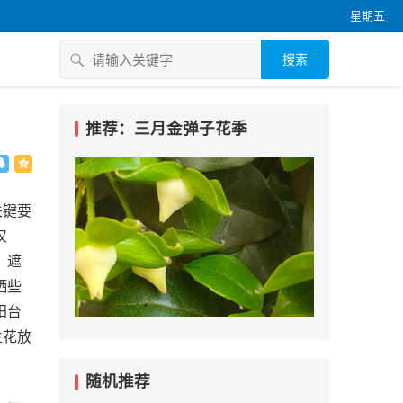
星期五
搜索
推荐：三月金弹子花季
关键要
仅
、遮
洒些
阳台
兰花放
随机推荐