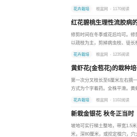
花卉栽培
根盆网
·
1170
阅读
红花碧桃生理性流胶病
修剪时间在冬季或花后均可。修
以疏枝为主，剪掉病虫枝、徒长
花卉栽培
根盆网
·
1235
阅读
黄虾花(金苞花)的栽种
第一次分叉枝长至6厘米左右摘
方式为个字着药。全株平滑。黄
花卉栽培
根盆网
·
1102
阅读
新栽金银花 秋冬正当时
坡地可实行梯土整地，带宽1.5
米，深80厘米，或挖定植穴，穴大小