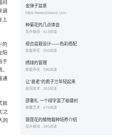
温闷
金弹子盆景
来调
https://www.jindanzi.com
在上
种菊花的几点体会
花卉栽培
·
413
阅读
组合盆栽设计——色彩搭配
少的
家庭养花
·
356
阅读
在阳
由于
绣球的管理
西、
家庭养花
·
396
阅读
蔽通
让“衰老”的君子兰年轻起来
组培技术
·
363
阅读
邵重礼 一个绿字富了裕盛村
式就
根雕艺术
·
479
阅读
℃之
银莲花的植物栽种培养介绍
人的
花卉栽培
·
395
阅读