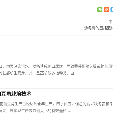
下
沙冬青的直播造
口，切忌沾染污水，以防造成创口腐烂，导致蘖芽促萌失败或植株部
其基部萌生蘖芽。对一些茎节较多地种类，由…
油豆角栽培技术
紫花油豆角生产已经达到全年生产，四季供应，但总的看以秋冬茬和
蔬菜，是实现生产效益最大化的有效途径 …