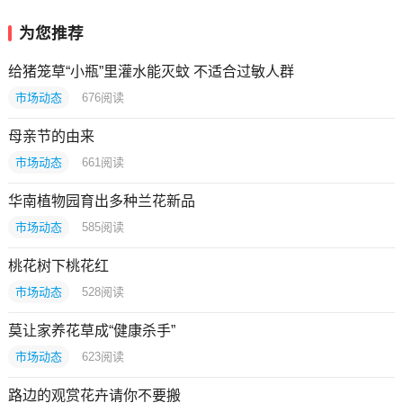
为您推荐
给猪笼草“小瓶”里灌水能灭蚊 不适合过敏人群
市场动态
676
阅读
母亲节的由来
市场动态
661
阅读
华南植物园育出多种兰花新品
市场动态
585
阅读
桃花树下桃花红
市场动态
528
阅读
莫让家养花草成“健康杀手”
市场动态
623
阅读
路边的观赏花卉请你不要搬