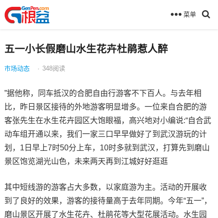
菜单
五一小长假磨山水生花卉杜鹃惹人醉
市场动态
·
348
阅读
”据他称，同车抵汉的合肥自由行游客不下百人。与去年相
比，昨日景区接待的外地游客明显增多。一位来自合肥的游
客张先生在水生花卉园区大饱眼福，高兴地对小编说:“自合武
动车组开通以来，我们一家三口早早做好了到武汉游玩的计
划，1日早上7时50分上车，10时多就到武汉，打算先到磨山
景区饱览湖光山色，未来两天再到江城好好逛逛
其中短线游的游客占大多数，以家庭游为主。活动的开展收
到了良好的效果，游客的接待量高于去年同期。今年“五一”，
磨山景区开展了水生花卉、杜鹃花等大型花展活动。水生园