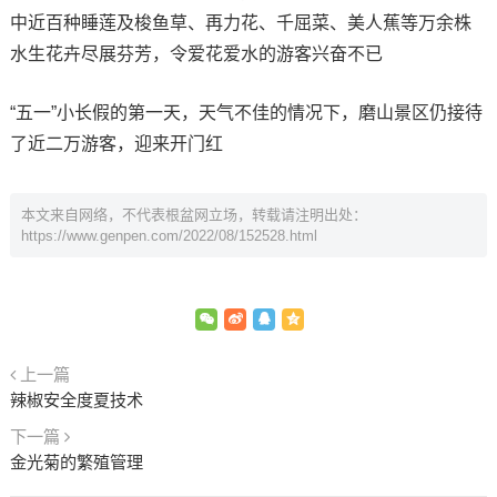
中近百种睡莲及梭鱼草、再力花、千屈菜、美人蕉等万余株
水生花卉尽展芬芳，令爱花爱水的游客兴奋不已
“五一”小长假的第一天，天气不佳的情况下，磨山景区仍接待
了近二万游客，迎来开门红
本文来自网络，不代表根盆网立场，转载请注明出处：
https://www.genpen.com/2022/08/152528.html
上一篇
辣椒安全度夏技术
下一篇
金光菊的繁殖管理