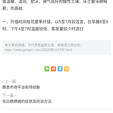
喜温暖、湿润、肥沃、通气良好的酸性土壤，床土要深耕细
耙，作高畦
一、扦插时间桂花夏季扦插，以5至7月较适宜，在早晨6至9
时、下午4至7时温度较低、蒸发量较少时进行
本文来自网络，不代表根盆网立场，转载请注明出处：
https://www.genpen.com/2022/08/114708.html
上一篇
蕨类市场平淡有待创新
下一篇
毛白杨锈病的症状及防治方法