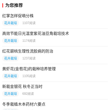
为您推荐
红掌怎样促萌分株
花卉栽培
1107
阅读
高效节能日光温室紫花油豆角栽培技术
花卉栽培
1174
阅读
红花碧桃生理性流胶病的防治
花卉栽培
1237
阅读
黄虾花(金苞花)的栽种培养管理
花卉栽培
1105
阅读
新栽金银花 秋冬正当时
花卉栽培
692
阅读
冬季栽植木本药材六要点