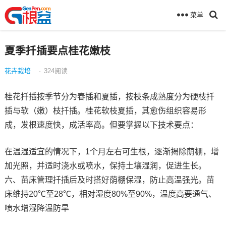
菜单
夏季扦插要点桂花嫩枝
花卉栽培
·
324
阅读
桂花扦插按季节分为春插和夏插，按枝条成熟度分为硬枝扦
插与软（嫩）枝扦插。桂花软枝夏插，其愈伤组织容易形
成，发根速度快，成活率高。但要掌握以下技术要点：
在温湿适宜的情况下，1个月左右可生根，逐渐揭除荫棚，增
加光照，并适时浇水或喷水，保持土壤湿润，促进生长。
六、苗床管理扦插后及时搭好荫棚保湿，防止高温强光。苗
床维持20℃至28℃，相对湿度80%至90%，温度高要通气、
喷水增湿降温防旱