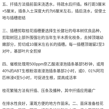
五、扦插方法插前苗床浇透水，待疏水后扦插。株行距3厘米
×5厘米，插条入土深度大约为6厘米左右，插后浇水，促使土
地与插穗密结
三、插穗剪取桂花插穗要选择生长健壮的母本树优良品种，
剪取树冠上部外围强壮的当年生半木质化枝条，去掉顶端幼
嫩部分，剪切成10厘米左右长的插穗。每一插穗顶端留2至3
对叶，基部叶片全剪掉
四、催根处理用500ppm奈乙酸液浸泡插条基部5秒钟，或用
40%的ABT生根粉溶液浸泡插条基部2小时，或0．01%阿司
匹林浸4至5小时，可促进生根，提高成活率
桂花繁殖方法有扦插、压条及播种，其中扦插应用最广
在排水性良好，灌溉方便的地方作苗床。二、苗床准备桂花