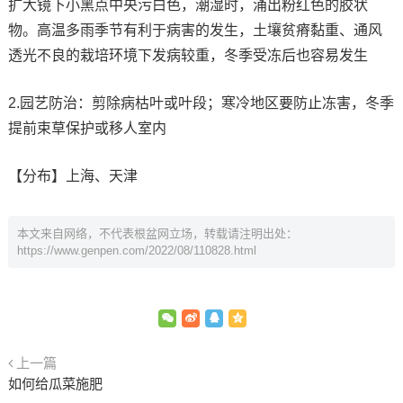
扩大镜下小黑点中央污白色，潮湿时，涌出粉红色的胶状
物。高温多雨季节有利于病害的发生，土壤贫瘠黏重、通风
透光不良的栽培环境下发病较重，冬季受冻后也容易发生
2.园艺防治：剪除病枯叶或叶段；寒冷地区要防止冻害，冬季
提前束草保护或移人室内
【分布】上海、天津
本文来自网络，不代表根盆网立场，转载请注明出处：
https://www.genpen.com/2022/08/110828.html
上一篇
如何给瓜菜施肥