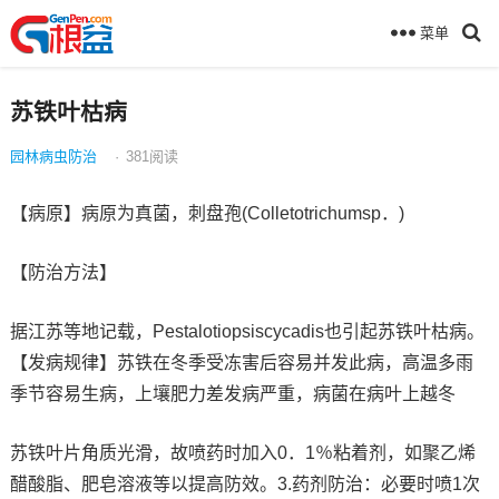
菜单
苏铁叶枯病
园林病虫防治
·
381
阅读
【病原】病原为真菌，刺盘孢(Colletotrichumsp．)
【防治方法】
据江苏等地记载，Pestalotiopsiscycadis也引起苏铁叶枯病。
【发病规律】苏铁在冬季受冻害后容易并发此病，高温多雨
季节容易生病，上壤肥力差发病严重，病菌在病叶上越冬
苏铁叶片角质光滑，故喷药时加入0．1％粘着剂，如聚乙烯
醋酸脂、肥皂溶液等以提高防效。3.药剂防治：必要时喷1次