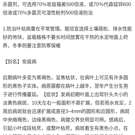
杀菌剂，可选用70％炭疽福美500倍液，或70％代森锰锌600
倍液或70%多菌灵可湿性粉剂500倍液防治
1.防治叶枯病重在平常管理。栽培宜选择土壤疏松、排水性能
好的地块，盆栽植株不要长时间放置在干热的水泥地面上莳
养，冬季则要注意防寒保暖
【别名】炭疽病
后期病叶多变为黑褐色，呈焦枯状，在病叶上可见有许多圆
形的黑色子实体。病原菌都在病叶上越冬，翌年产生分生孢
子进行传播蔓延。【症状】发病初期叶面上出现针头大小的
淡黄色病斑，10天左右一般面积不甚扩展，但若雨水充足，2
周后病斑就会迅速扩展成直径3~4mm的圆形和近圆形，病斑
中央暗褐色，边缘黑褐色，病健交界处明显可辨。感病后，
引起小叶成段枯死，或整叶枯死，病斑着生有黑色小点，在