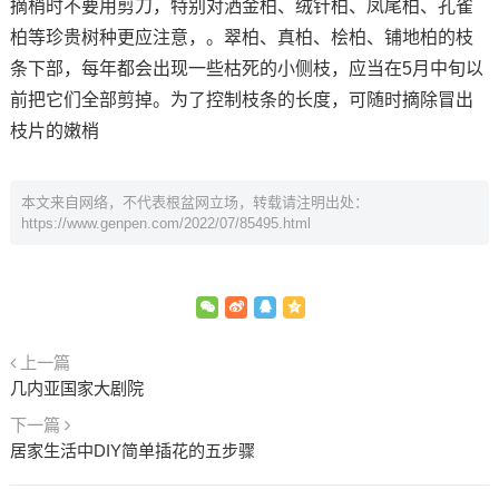
摘梢时不要用剪刀，特别对洒金柏、绒针柏、凤尾柏、孔雀
柏等珍贵树种更应注意，。翠柏、真柏、桧柏、铺地柏的枝
条下部，每年都会出现一些枯死的小侧枝，应当在5月中旬以
前把它们全部剪掉。为了控制枝条的长度，可随时摘除冒出
枝片的嫩梢
本文来自网络，不代表根盆网立场，转载请注明出处：
https://www.genpen.com/2022/07/85495.html
上一篇
几内亚国家大剧院
下一篇
居家生活中DIY简单插花的五步骤