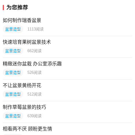
为您推荐
如何制作瑞香盆景
盆景造型
1113
阅读
快速培育果树盆景技术
盆景造型
662
阅读
精緻迷你盆栽 办公室添乐趣
盆景造型
526
阅读
不让盆景黄杨开花
盆景造型
512
阅读
制作草莓盆景的技巧
盆景造型
639
阅读
相看两不厌 顾盼更生情