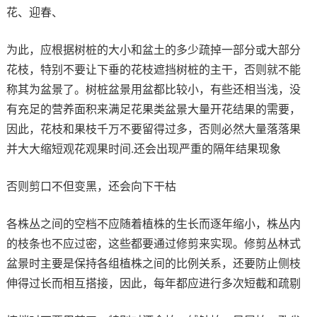
花、迎春、
为此，应根据树桩的大小和盆土的多少疏掉一部分或大部分
花枝，特别不要让下垂的花枝遮挡树桩的主干，否则就不能
称其为盆景了。树桩盆景用盆都比较小，有些还相当浅，没
有充足的营养面积来满足花果类盆景大量开花结果的需要，
因此，花枝和果枝千万不要留得过多，否则必然大量落落果
并大大缩短观花观果时间.还会出现严重的隔年结果现象
否则剪口不但变黑，还会向下干枯
各株丛之间的空档不应随着植株的生长而逐年缩小，株丛内
的枝条也不应过密，这些都要通过修剪来实现。修剪丛林式
盆景时主要是保持各组植株之间的比例关系，还要防止侧枝
伸得过长而相互搭接，因此，每年都应进行多次短截和疏剔