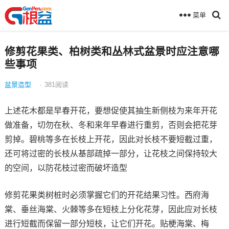
菜单
修剪花果类、柏树类和丛林式盆景时应注意哪
些事项
盆景造型
·
381
阅读
上述花木都是早春开花，要想促使其抽生新侧枝为来年开花
做准备，切勿在秋、冬和来年早春进行重剪，否则会把花芽
剪掉。碧桃等多在长枝上开花，因此对长枝不要短截过重，
还可将过密的长枝从基部疏掉一部分，让花枝之间保持较大
的空间，以防花枝过密而破坏造型
修剪花果类树桩时必须掌握它们的开花结果习性。西府海
棠、垂丝海棠、火棘等多在短枝上分化花芽，因此应对长枝
进行短截而保留一部分短枝，让它们开花。贴梗海棠、梅