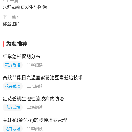
上一篇
水稻霜霉病发生与防治
下一篇
郁金图片
为您推荐
红掌怎样促萌分株
花卉栽培
1106
阅读
高效节能日光温室紫花油豆角栽培技术
花卉栽培
1171
阅读
红花碧桃生理性流胶病的防治
花卉栽培
1236
阅读
黄虾花(金苞花)的栽种培养管理
花卉栽培
1103
阅读