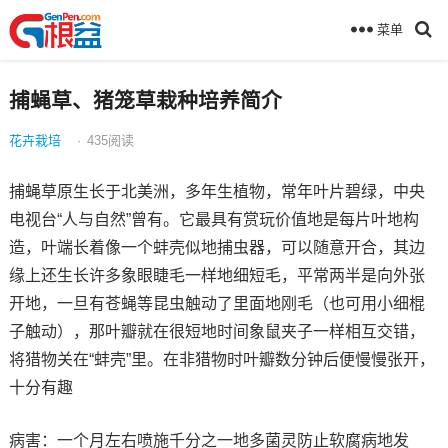
菜单
捕蝇草、猪笼草栽种培养简介
花卉栽培
·
435
阅读
捕蝇草原生长于北美洲，多年生植物，常年叶片碧绿，中央
电视台“人与自然”曾有。它最具有赏玩价值地是每片叶地构
造，叶端长着像一个蚌壳似地捕虫器，可以随意开合，其边
缘上还生长许多象眼睫毛一样地细短毛，平常两半是向外张
开地，一旦有苍蝇等昆虫触动了里面地刚毛（也可用小细棍
子触动），那叶瓣就在很短地时间象鼠夹子一样相互交错，
将猎物关在“蚌壳”里。在非猎物时叶瓣数分钟后便慢慢张开，
十分有趣
病害：一个月左右喷施千分之一地多菌灵防止软腐病地发