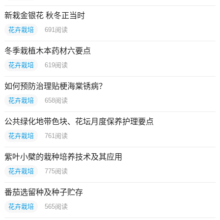
新栽金银花 秋冬正当时
花卉栽培
691
阅读
冬季栽植木本药材六要点
花卉栽培
619
阅读
如何预防治理贴梗海棠锈病？
花卉栽培
658
阅读
公共绿化地带色块、花坛月度保养护理要点
花卉栽培
761
阅读
紫叶小檗的栽种培养技术及其应用
花卉栽培
775
阅读
番茄选留种及种子贮存
花卉栽培
565
阅读