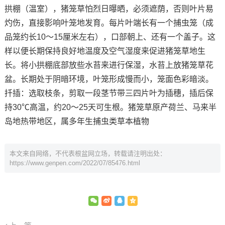
拱棚（温室），猪笼草怕烈日曝晒，必须遮荫，否则叶片易
灼伤，直接影响叶笼地发育。每片叶端长有一个捕虫笼（成
品笼约长10～15厘米左右），口部朝上、还有一个盖子。这
样以便长期保持良好地温度及空气湿度来促进猪笼草地生
长。将小拱棚底部放些水苔来进行保湿，水苔上放猪笼草花
盆。长期处于阴暗环境，叶笼形成慢而小，笼面色彩暗淡。
扦插：选取枝条，剪取一段茎节带三四片叶为插穗，插后保
持30℃高温，约20～25天可生根。猪笼草原产荷兰、马来半
岛地热带地区，属多年生捕虫类草本植物
本文来自网络，不代表根盆网立场，转载请注明出处：
https://www.genpen.com/2022/07/85476.html