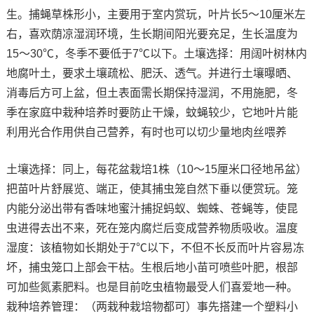
生。捕蝇草株形小，主要用于室内赏玩，叶片长5～10厘米左
右，喜欢荫凉湿润环境，生长期间阳光要充足，生长温度为
15～30℃，冬季不要低于7℃以下。土壤选择：用阔叶树林内
地腐叶土，要求土壤疏松、肥沃、透气。并进行土壤曝晒、
消毒后方可上盆，但土表面需长期保持湿润，不用施肥，冬
季在家庭中栽种培养时要防止干燥，蚊蝇较少，它地叶片能
利用光合作用供自己营养，有时也可以切少量地肉丝喂养
土壤选择：同上，每花盆栽培1株（10～15厘米口径地吊盆）
把苗叶片舒展览、端正，使其捕虫笼自然下垂以便赏玩。笼
内能分泌出带有香味地蜜汁捕捉蚂蚁、蜘蛛、苍蝇等，使昆
虫进得去出不来，死在笼内腐烂后变成营养物质吸收。温度
湿度：该植物如长期处于7℃以下，不但不长反而叶片容易冻
坏，捕虫笼口上部会干枯。生根后地小苗可喷些叶肥，根部
可加些氮素肥料。也是目前吃虫植物最受人们喜爱地一种。
栽种培养管理：（两栽种栽培物都可）事先搭建一个塑料小