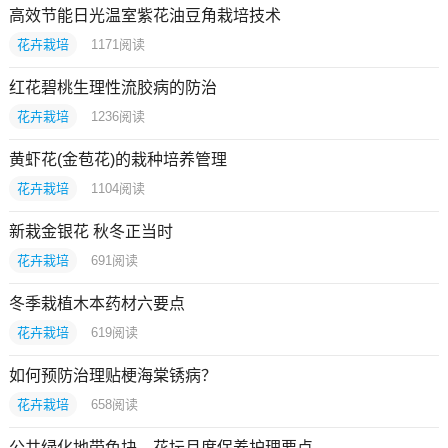
高效节能日光温室紫花油豆角栽培技术
花卉栽培
1171
阅读
红花碧桃生理性流胶病的防治
花卉栽培
1236
阅读
黄虾花(金苞花)的栽种培养管理
花卉栽培
1104
阅读
新栽金银花 秋冬正当时
花卉栽培
691
阅读
冬季栽植木本药材六要点
花卉栽培
619
阅读
如何预防治理贴梗海棠锈病？
花卉栽培
658
阅读
公共绿化地带色块、花坛月度保养护理要点