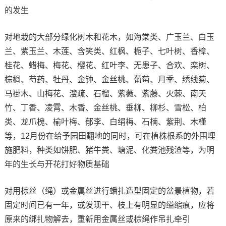
的发生
对地栽的大部分绿化树木和花木，如海棠类、广玉兰、白玉
兰、紫玉兰、木莲、含笑类、红枫、栀子、七叶树、香樟、
桂花、蜡梅、梅花、樱花、红叶李、无患子、合欢、栾树、
棕榈、芍药、牡丹、金钟、金丝桃、葡萄、月季、绣线菊、
马褂木、山梅花、溲疏、石榴、紫薇、紫藤、火棘、南天
竹、丁香、凌霄、木香、金丝桃、垂柳、柳杉、雪松、柏
类、龙爪槐、榆叶梅、郁李、白绢梅、石楠、紫荆、木槿
等，12月份在给予园田翻地的同时，可在植株根系的外围埋
施肥料，种类如饼肥、猪牛粪、塘泥、化粪池残渣等，为明
年的生长与开花打好物质基础
对用棕丝（绳）或金属丝进行蟠扎造型固定的盆景植物，若
固定时间已有一年，或发现干、枝上有明显的缢缩痕，应将
原来的绑扎物解去，重新用金属丝或棕绳作吊扎牵引