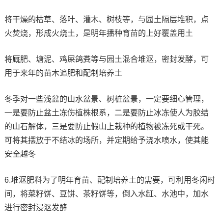
将干燥的枯草、落叶、灌木、树枝等，与园土隔层堆积，点
火焚烧，形成火烧土，是明年播种育苗的上好覆盖用土
将厩肥、塘泥、鸡屎鸽粪等与园土混合堆沤，密封发酵，可
用于来年的苗木追肥和配制培养土
冬季对一些浅盆的山水盆景、树桩盆景，一定要细心管理，
一是要防止盆土冻伤植株根系，二是要防止冰冻使人为胶结
的山石解体，三是要防止假山上栽种的植物被冻死或干死。
可将其摆放于不结冰的场所，并定期给予浇水喷水，使其能
安全越冬
6.堆沤肥料为了明年育苗、配制培养土的需要，可利用冬闲时
间，将菜籽饼、豆饼、茶籽饼等，倒入水缸、水池中，加水
进行密封浸沤发酵