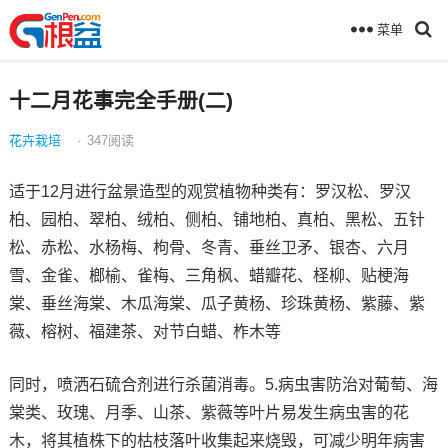
菜单
十二月花事完全手册(二)
花卉栽培
·
347
阅读
适于12月进行盆景造型的观赏植物种类有：罗汉松、罗汉
柏、园柏、翠柏、绒柏、侧柏、铺地柏、真柏、黑松、五针
松、赤松、水杨梅、枸骨、冬青、垂丝卫矛、银杏、六月
雪、金雀、榔榆、雀梅、三角枫、蜡瓣花、柽柳、贴梗海
棠、垂丝海棠、木瓜海棠、瓜子黄杨、珍珠黄杨、紫藤、紫
薇、榕树、福建茶、对节白蜡、柞木等
同时，喷洒石硫合剂进行杀菌消毒。5.病虫害防治对葡萄、海
棠类、玫瑰、月季、山茶、紫薇等叶片易发生病虫害的花
木，将其植株下的枯枝落叶收集起来烧毁，可减少明年病害