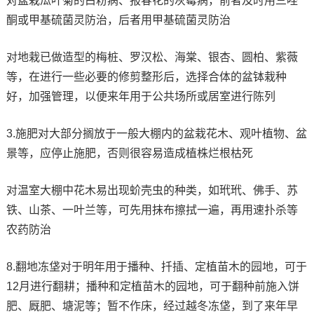
对盆栽瓜叶菊的白粉病、报春花的灰霉病，前者及时用三唑
酮或甲基硫菌灵防治，后者用甲基硫菌灵防治
对地栽已做造型的梅桩、罗汉松、海棠、银杏、圆柏、紫薇
等，在进行一些必要的修剪整形后，选择合体的盆钵栽种
好，加强管理，以便来年用于公共场所或居室进行陈列
3.施肥对大部分搁放于一般大棚内的盆栽花木、观叶植物、盆
景等，应停止施肥，否则很容易造成植株烂根枯死
对温室大棚中花木易出现蚧壳虫的种类，如玳玳、佛手、苏
铁、山茶、一叶兰等，可先用抹布擦拭一遍，再用速扑杀等
农药防治
8.翻地冻垡对于明年用于播种、扦插、定植苗木的园地，可于
12月进行翻耕；播种和定植苗木的园地，可于翻种前施入饼
肥、厩肥、塘泥等；暂不作床，经过越冬冻垡，到了来年早