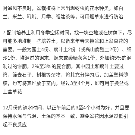
对通风不良时，盆栽植株上常出现蚜虫的花木种类，如白
兰、米兰、玳玳、月季、福建茶等，可用烟草水进行防治
7.配制培养土利用冬季空闲时间，找一块空地或在树荫下，尽
可能多地堆制一些培养土，以备来年春天换盆和上盆草花的
需要。一般为园土4份、腐叶土2份（或高山腐殖土2份）、细
沙1份、堆沤过的锯末、烟末或袭糠灰各1份，外加约5％的沤
制过的饼肥，2％至3％的复合肥，其中园土和腐叶土要过
筛，筛去石子、树根等杂物，将其充分拌匀后，加盖塑料薄
膜，也可将其堆放于室内，经过3至4个月，即可用于换盆或
上盆草花
12月份的浇水时间，以正午前后的3至4个小时为好，并且要
保持水温与气温、土温的基本一致，避免盆花因水温过低引
起不良反应