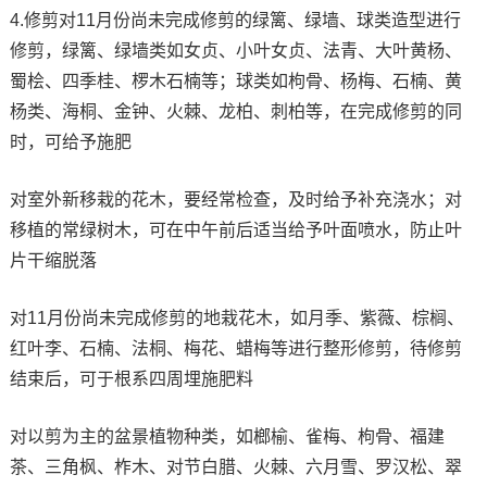
4.修剪对11月份尚未完成修剪的绿篱、绿墙、球类造型进行
修剪，绿篱、绿墙类如女贞、小叶女贞、法青、大叶黄杨、
蜀桧、四季桂、椤木石楠等；球类如枸骨、杨梅、石楠、黄
杨类、海桐、金钟、火棘、龙柏、刺柏等，在完成修剪的同
时，可给予施肥
对室外新移栽的花木，要经常检查，及时给予补充浇水；对
移植的常绿树木，可在中午前后适当给予叶面喷水，防止叶
片干缩脱落
对11月份尚未完成修剪的地栽花木，如月季、紫薇、棕榈、
红叶李、石楠、法桐、梅花、蜡梅等进行整形修剪，待修剪
结束后，可于根系四周埋施肥料
对以剪为主的盆景植物种类，如榔榆、雀梅、枸骨、福建
茶、三角枫、柞木、对节白腊、火棘、六月雪、罗汉松、翠