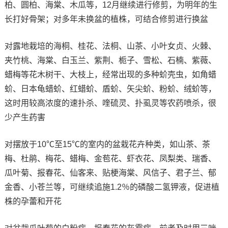
柏、圆柏、海棠、木瓜等，12月继续进行修剪，为明年的生
长打好骨架；对多年未换盆的植株，可结合修剪进行换盆
对露地栽培的海桐、桂花、法桐、山茶、小叶女贞、火棘、
夹竹桃、海棠、白玉兰、紫荆、栀子、雪松、石楠、紫薇、
蜡梅等花木树干、大枝上，经常出现的多种蚧壳虫，如角蜡
蚧、日本龟蜡蚧、红蜡蚧、盾蚧、矢尖蚧、粉蚧、绒蚧等，
这时用较高浓度的速扑杀、喹硫灵、扑虱灵等农药喷杀，很
少产生药害
对摆放于10℃至15℃的室内的盆栽花卉种类，如山茶、茶
梅、杜鹃、梅花、蜡梅、金苞花、虾衣花、凤梨类、瑞香、
瓜叶菊、报春花、仙客来、贴梗海棠、风信子、君子兰、郁
金香、小苍兰等，可继续追施1.2％的磷酸二氢钾液，促进植
株的孕蕾和开花