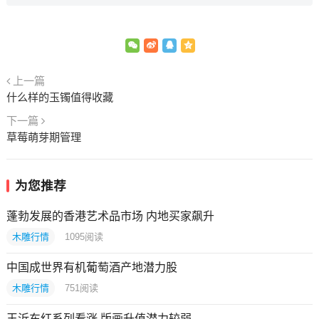
上一篇
什么样的玉镯值得收藏
下一篇
草莓萌芽期管理
为您推荐
蓬勃发展的香港艺术品市场 内地买家飙升
木雕行情
1095
阅读
中国成世界有机葡萄酒产地潜力股
木雕行情
751
阅读
王沂东红系列看涨 版画升值潜力较弱