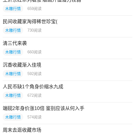
木雕行情
659
阅读
民间收藏家淘得稀世珍宝(
木雕行情
730
阅读
清三代来袭
木雕行情
660
阅读
沉香收藏渐入佳境
木雕行情
592
阅读
人民币缺1个角身价缩水九成
木雕行情
672
阅读
端砚2年身价涨10倍 鉴别应该从何入手
木雕行情
574
阅读
周末去逛收藏市场