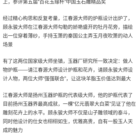
上，参评第五届“百花玉缘杯”中国玉石雕精品奖
经过精心构思和反复考量，江春源大师的炉瓶设计出炉了，
顾永骏大师在江春源大师勾勒的娇艳盛开的牡丹花旁，描绘
出一位穿着薄纱，手持玉箫的秦国公主弄玉月夜吹箫的动人
场景
有了这两位国家级大师坐镇，玉器厂研究所一致决定：做人
物炉瓶——请江春源大师设计炉瓶和花卉，请顾永骏大师设
计人物，两位大师“强强联合”，让这块羊脂玉价值达到最大
江春源大师是扬州玉器炉瓶的代表级大师，他的炉瓶代表了
目前扬州玉器界最高成就，一棵“亿元翡翠大白菜”见证了他在
雕刻花卉上的水平。顾永骏大师不仅是山子雕领域的泰斗，
同时他设计的仕女也栩栩如生，优雅高贵，自有一股玉人天
成的魅力