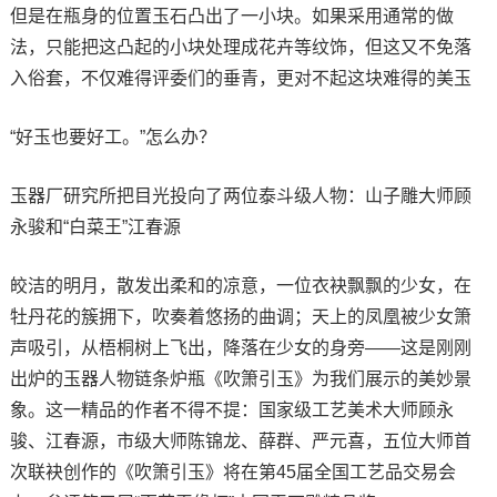
但是在瓶身的位置玉石凸出了一小块。如果采用通常的做
法，只能把这凸起的小块处理成花卉等纹饰，但这又不免落
入俗套，不仅难得评委们的垂青，更对不起这块难得的美玉
“好玉也要好工。”怎么办？
玉器厂研究所把目光投向了两位泰斗级人物：山子雕大师顾
永骏和“白菜王”江春源
皎洁的明月，散发出柔和的凉意，一位衣袂飘飘的少女，在
牡丹花的簇拥下，吹奏着悠扬的曲调；天上的凤凰被少女箫
声吸引，从梧桐树上飞出，降落在少女的身旁——这是刚刚
出炉的玉器人物链条炉瓶《吹箫引玉》为我们展示的美妙景
象。这一精品的作者不得不提：国家级工艺美术大师顾永
骏、江春源，市级大师陈锦龙、薛群、严元喜，五位大师首
次联袂创作的《吹箫引玉》将在第45届全国工艺品交易会