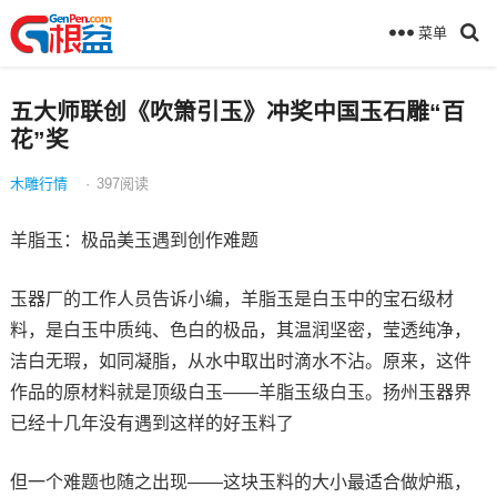
菜单
五大师联创《吹箫引玉》冲奖中国玉石雕“百
花”奖
木雕行情
·
397
阅读
羊脂玉：极品美玉遇到创作难题
玉器厂的工作人员告诉小编，羊脂玉是白玉中的宝石级材
料，是白玉中质纯、色白的极品，其温润坚密，莹透纯净，
洁白无瑕，如同凝脂，从水中取出时滴水不沾。原来，这件
作品的原材料就是顶级白玉——羊脂玉级白玉。扬州玉器界
已经十几年没有遇到这样的好玉料了
但一个难题也随之出现——这块玉料的大小最适合做炉瓶，