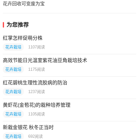
花卉回收可变废为宝
为您推荐
红掌怎样促萌分株
花卉栽培
1107
阅读
高效节能日光温室紫花油豆角栽培技术
花卉栽培
1175
阅读
红花碧桃生理性流胶病的防治
花卉栽培
1237
阅读
黄虾花(金苞花)的栽种培养管理
花卉栽培
1105
阅读
新栽金银花 秋冬正当时
花卉栽培
692
阅读