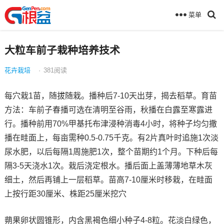
菜单
大粒车前子栽种培养技术
花卉栽培
·
381
阅读
每穴栽1苗，随拔随栽。播种后7-10天出芽，揭去稻草。育苗
方法：车前子春播可选在清明至谷雨，秋播在白露至寒露进
行。播种前用70%甲基托布津浸种消毒4小时，将种子均匀撒
播在畦面上，每亩需种0.5-0.75千克。有2片真叶时追施1次淡
尿水肥，以后每隔1周施肥1次，整个苗期约1个月。下种后每
隔3-5天浇水1次。栽后浇定根水。播后面上盖薄薄地草木灰
细土，然后再铺上一层稻草。苗高7-10厘米时移栽，在畦面
上按行距30厘米、株距25厘米挖穴
蒴果卵状圆锥形，内含黑褐色细小种子4-8粒。花淡白绿色，