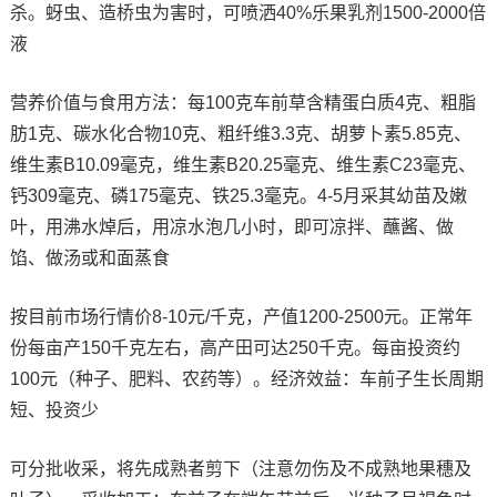
杀。蚜虫、造桥虫为害时，可喷洒40%乐果乳剂1500-2000倍
液
营养价值与食用方法：每100克车前草含精蛋白质4克、粗脂
肪1克、碳水化合物10克、粗纤维3.3克、胡萝卜素5.85克、
维生素B10.09毫克，维生素B20.25毫克、维生素C23毫克、
钙309毫克、磷175毫克、铁25.3毫克。4-5月采其幼苗及嫩
叶，用沸水焯后，用凉水泡几小时，即可凉拌、蘸酱、做
馅、做汤或和面蒸食
按目前市场行情价8-10元/千克，产值1200-2500元。正常年
份每亩产150千克左右，高产田可达250千克。每亩投资约
100元（种子、肥料、农药等）。经济效益：车前子生长周期
短、投资少
可分批收采，将先成熟者剪下（注意勿伤及不成熟地果穗及