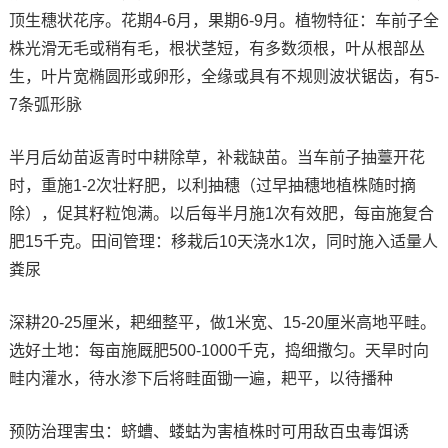
顶生穗状花序。花期4-6月，果期6-9月。植物特征：车前子全
株光滑无毛或稍有毛，根状茎短，有多数须根，叶从根部丛
生，叶片宽椭圆形或卵形，全缘或具有不规则波状锯齿，有5-
7条弧形脉
半月后幼苗返青时中耕除草，补栽缺苗。当车前子抽薹开花
时，重施1-2次壮籽肥，以利抽穗（过早抽穗地植株随时摘
除），促其籽粒饱满。以后每半月施1次有效肥，每亩施复合
肥15千克。田间管理：移栽后10天浇水1次，同时施入适量人
粪尿
深耕20-25厘米，耙细整平，做1米宽、15-20厘米高地平畦。
选好土地：每亩施厩肥500-1000千克，捣细撒匀。天旱时向
畦内灌水，待水渗下后将畦面锄一遍，耙平，以待播种
预防治理害虫：蛴螬、蝼蛄为害植株时可用敌百虫毒饵诱