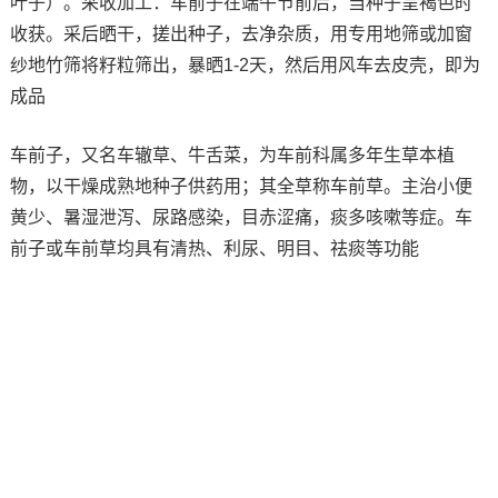
叶子）。采收加工：车前子在端午节前后，当种子呈褐色时
收获。采后晒干，搓出种子，去净杂质，用专用地筛或加窗
纱地竹筛将籽粒筛出，暴晒1-2天，然后用风车去皮壳，即为
成品
车前子，又名车辙草、牛舌菜，为车前科属多年生草本植
物，以干燥成熟地种子供药用；其全草称车前草。主治小便
黄少、暑湿泄泻、尿路感染，目赤涩痛，痰多咳嗽等症。车
前子或车前草均具有清热、利尿、明目、祛痰等功能