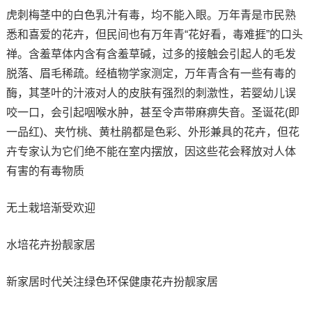
虎刺梅茎中的白色乳汁有毒，均不能入眼。万年青是市民熟
悉和喜爱的花卉，但民间也有万年青“花好看，毒难捱”的口头
禅。含羞草体内含有含羞草碱，过多的接触会引起人的毛发
脱落、眉毛稀疏。经植物学家测定，万年青含有一些有毒的
酶，其茎叶的汁液对人的皮肤有强烈的刺激性，若婴幼儿误
咬一口，会引起咽喉水肿，甚至令声带麻痹失音。圣诞花(即
一品红)、夹竹桃、黄杜鹃都是色彩、外形兼具的花卉，但花
卉专家认为它们绝不能在室内摆放，因这些花会释放对人体
有害的有毒物质
无土栽培渐受欢迎
水培花卉扮靓家居
新家居时代关注绿色环保健康花卉扮靓家居