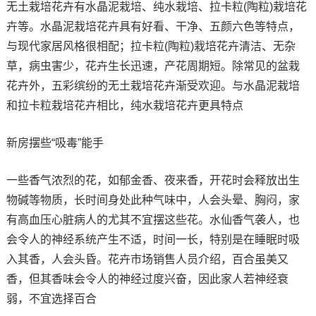
无土栽培花卉有水晶泥栽培、纯水栽培、拉卡粒(陶粒)栽培花
卉等。水晶泥栽培花卉具有好看、干净、五颜六色等特点，
与现代家居风格很相配；拉卡粒(陶粒)栽培花卉清洁、无杂
草，病虫害少，花卉生长迅速，产花周期短。除常见的盆栽
花卉外，五彩缤纷的无土栽培花卉渐受欢迎。与水晶泥栽培
和拉卡粒栽培花卉相比，纯水栽培花卉更具特点
新房摆些“吸毒”能手
一些香气浓烈的花，如郁金香、夜来香，开花时会释放出生
物碱等物质，长时间身处此种气味中，人会头晕、胸闷，家
有高血压心脏病人的尤其不宜摆这些花。水仙香气袭人，也
会令人的神经系统产生不适，时间一长，特别是在睡眠时吸
入其香，人会头昏。花卉市场销售人员介绍，百合虽美又
香，但其香味会令人的神经过度兴奋，因此家人若神经衰
弱，不宜选择百合