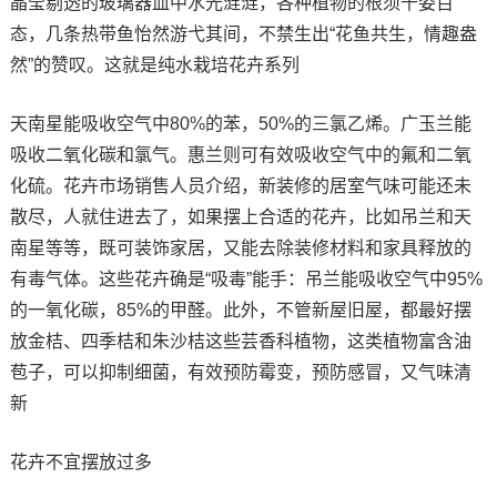
晶莹剔透的玻璃器皿中水光涟涟，各种植物的根须千姿百
态，几条热带鱼怡然游弋其间，不禁生出“花鱼共生，情趣盎
然”的赞叹。这就是纯水栽培花卉系列
天南星能吸收空气中80%的苯，50%的三氯乙烯。广玉兰能
吸收二氧化碳和氯气。惠兰则可有效吸收空气中的氟和二氧
化硫。花卉市场销售人员介绍，新装修的居室气味可能还未
散尽，人就住进去了，如果摆上合适的花卉，比如吊兰和天
南星等等，既可装饰家居，又能去除装修材料和家具释放的
有毒气体。这些花卉确是“吸毒”能手：吊兰能吸收空气中95%
的一氧化碳，85%的甲醛。此外，不管新屋旧屋，都最好摆
放金桔、四季桔和朱沙桔这些芸香科植物，这类植物富含油
苞子，可以抑制细菌，有效预防霉变，预防感冒，又气味清
新
花卉不宜摆放过多