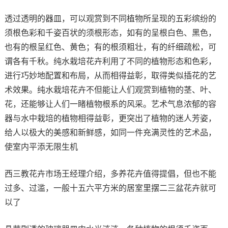
透过透明的器皿，可以观赏到不同植物所呈现的五彩缤纷的
须根色彩和千姿百状的须根形态，如有的呈根白色、黑色，
也有的根呈红色、黄色；有的根须粗壮，有的纤细疏松，可
谓各有千秋。纯水栽培花卉利用了不同的植物形态和色彩，
进行巧妙地配置和布局，从而相得益彰，取得类似插花的艺
术效果。纯水栽培花卉不但能让人们观赏到植物的茎、叶、
花，还能够让人们一睹植物根系的风采。艺术气息浓郁的容
器与水中栽培的植物相得益彰，更突出了植物的迷人芳姿，
给人以极大的美感和新鲜感，如同一件充满灵性的艺术品，
使室内平添无限生机
西三教花卉市场王经理介绍，多养花卉值得提倡，但也不能
过多、过滥，一般十五六平方米的居室里摆二三盆花卉就可
以了