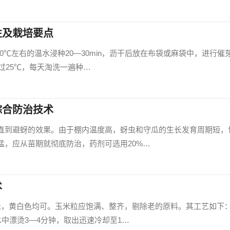
性及栽培要点
0℃左右的温水浸种20—30min，沥干后放在布袋或麻袋中，进行催
超过25℃，每天淘洗一遍种…
综合防治技术
直到避蚜的效果。由于棚内温度高，蚜虫和守瓜的生长发育周期短，
猛，应从苗期就彻底防治，药剂可选用20%…
术
米，黄白色均可。玉米粒应饱满、整齐，剔除老的原料。其工艺如下
水中漂烫3—4分钟，取出迅速冷却至1…