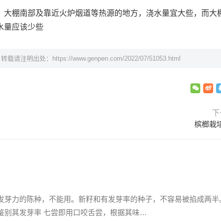
。大棚南部及靠近火炉烟道等热源的地方，浇水量宜大些，而大
水量应该少些
，转载请注明出处：
https://www.genpen.com/2022/07/51053.html
下
槟榔栽
发芽力的陈种，不能用。新籽和有发芽率的种子，不容易被掐成两半
鉴别其发芽率 七尝即用口咬舌尝，根据其味…