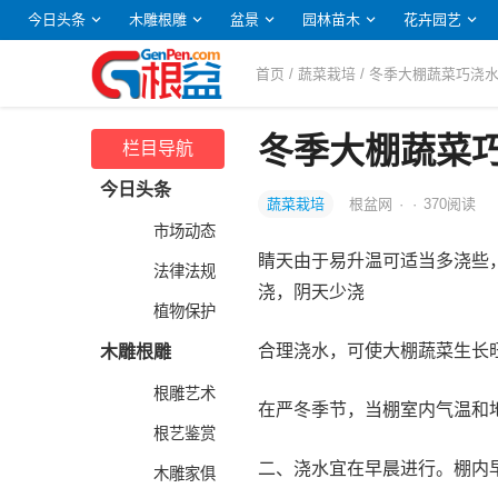
今日头条
木雕根雕
盆景
园林苗木
花卉园艺
首页
/
蔬菜栽培
/ 冬季大棚蔬菜巧浇
冬季大棚蔬菜
栏目导航
今日头条
蔬菜栽培
根盆网
·
·
370
阅读
市场动态
睛天由于易升温可适当多浇些
法律法规
浇，阴天少浇
植物保护
合理浇水，可使大棚蔬菜生长
木雕根雕
根雕艺术
在严冬季节，当棚室内气温和
根艺鉴赏
二、浇水宜在早晨进行。棚内
木雕家俱