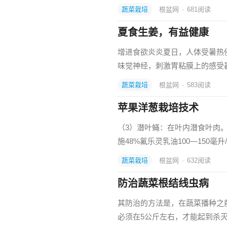
蔬菜栽培
根盆网
·
681
阅读
夏食生姜，有益健康
增进食欲炎炎夏日，人体受暑热
味觉神经，刺激胃粘膜上的感受
蔬菜栽培
根盆网
·
583
阅读
苹果洋葱栽培技术
（3）潜叶蝇：在叶内潜食叶肉
施48%氟乐灵乳油100—150毫
蔬菜栽培
根盆网
·
632
阅读
防治蔬菜根结线虫病
其防治的方法是，在蔬菜播种之
必须在5公斤左右，才能起到杀