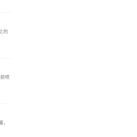
上的
植前喷
量，