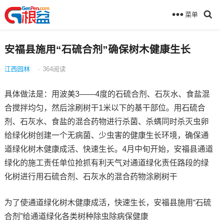
菜单
安福县施用“石硫合剂”确保树木健康生长
江西园林
·
364
阅读
具体做法是：用波美3——4度的石硫合剂、石灰水、食盐混
合搅拌均匀，然后涂刷树干1米以下的基干部位。用石硫合
剂、石灰水、食盐的混合药物进行杀菌、杀螨同时杀灭虫卵
给绿化树创建一个无病菌、少虫害的健康生长环境，确保通
道绿化树木健康成活、快速生长。4月中旬开始，安福县通道
绿化的施工责任单位抢抓有利天气对通道绿化责任路段的绿
化树进行用石硫合剂、石灰水的混合药物涂刷树干
为了使通道绿化树木健康成活，快速生长，安福县施用“石硫
合剂”给通道绿化各类树种除虫除病保健康