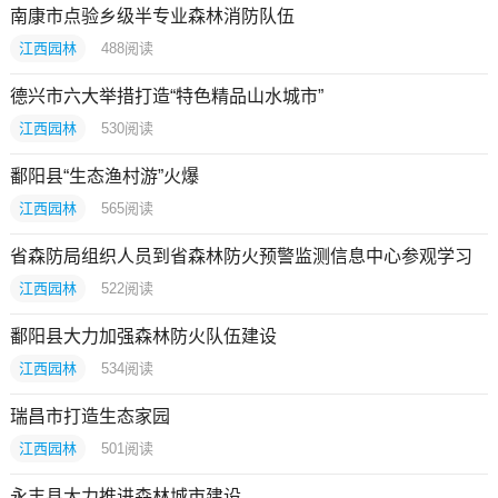
南康市点验乡级半专业森林消防队伍
江西园林
488
阅读
德兴市六大举措打造“特色精品山水城市”
江西园林
530
阅读
鄱阳县“生态渔村游”火爆
江西园林
565
阅读
省森防局组织人员到省森林防火预警监测信息中心参观学习
江西园林
522
阅读
鄱阳县大力加强森林防火队伍建设
江西园林
534
阅读
瑞昌市打造生态家园
江西园林
501
阅读
永丰县大力推进森林城市建设