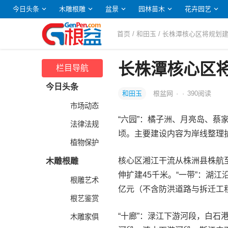
今日头条
木雕根雕
盆景
园林苗木
花卉园艺
首页
/
和田玉
/ 长株潭核心区将规划
长株潭核心区
栏目导航
今日头条
和田玉
根盆网
·
·
390
阅读
市场动态
“六园”：橘子洲、月亮岛、蔡
法律法规
顷。主要建设内容为岸线整理护
植物保护
核心区湘江干流从株洲县株航至
木雕根雕
伸扩建45千米。“一带”：湖
根雕艺术
亿元（不含防洪道路与拆迁工
根艺鉴赏
“十廊”：渌江下游河段，白
木雕家俱