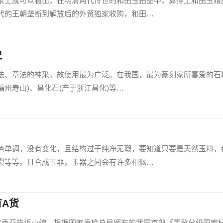
录上就可以看出，在明清两代传世的和田玉拍品中，算得上和田玉精
代的王朝垄断到解放后的外贸独家收购，和田…
史
法、章法的神采，故使用最为广泛。在我国，最为篆刻家所喜爱的石
福州寿山)、昌化石(产于浙江昌化)等…
色单调，没有变化，且结构过于纯净无瑕，要知道只要是天然玉料，
裂等等。且合成玉器，玉器之间会有许多相似…
A货
师韩秀芬告诉小编。根据国家质检总局颁布的我国首部《翡翠分级国家