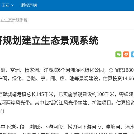
玉石
版权声明
建立生态景观系统
将规划建立生态景观系统
家洲、空洲、杨家洲、洋湖垸6个河洲湿地绿化公园，总面积1680.
砌，绿化、游路、亭、阁、廊、池等景观建设，估算投资14.6
望城靖港镇总长145千米，已实施景观建设约100千米，需续建
江沿河两岸风光带。其中包括湘江风光带续建、扩建项目。估算投资3
程）
石港中下游河段，浏阳河下游河段，捞刀河下游河段，圭塘河，涓