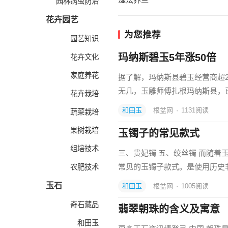
园林病虫防治
花卉园艺
为您推荐
园艺知识
玛纳斯碧玉5年涨50倍
花卉文化
家庭养花
据了解，玛纳斯县碧玉经营商超2
无几，玉雕师傅扎根玛纳斯县，
花卉栽培
和田玉
根盆网
·
1131
阅读
蔬菜栽培
果树栽培
玉镯子的常见款式
组培技术
三、贵妃镯 五、绞丝镯 而随
常见的玉镯子款式。是使用历史
农肥技术
玉石
和田玉
根盆网
·
1005
阅读
奇石藏品
翡翠朝珠的含义及寓意
和田玉