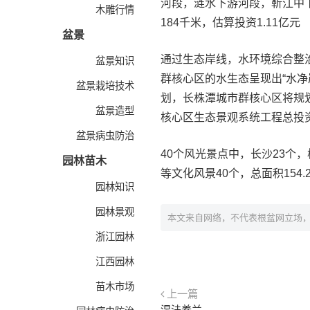
河段，涟水下游河段，靳江中
木雕行情
184千米，估算投资1.11亿元
盆景
通过生态岸线，水环境综合整
盆景知识
群核心区的水生态呈现出“水
盆景栽培技术
划，长株潭城市群核心区将规划建
盆景造型
核心区生态景观系统工程总投资3
盆景病虫防治
40个风光景点中，长沙23个，
园林苗木
等文化风景40个，总面积154.
园林知识
园林景观
本文来自网络，不代表根盆网立场
浙江园林
江西园林
苗木市场
上一篇
湿法养兰