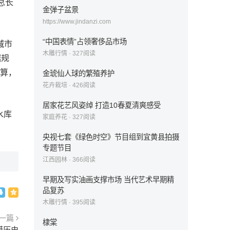
总长
金弹子盆景
https://www.jindanzi.com
“中国表情”占领奢侈品市场
城市
木雕行情
·
327
阅读
据规
估算，
金琥仙人球的繁殖养护
花卉栽培
·
426
阅读
居家花艺风姿绰 打造10春夏清爽感受
水库
家庭养花
·
327
阅读
央视七套《绿色时空》节目组到宜黄县拍摄
专题节目
江西园林
·
366
阅读
早期及写实油画支撑市场 当代艺术早期精
品复苏
木雕行情
·
395
阅读
一篇
棣棠
摸历史