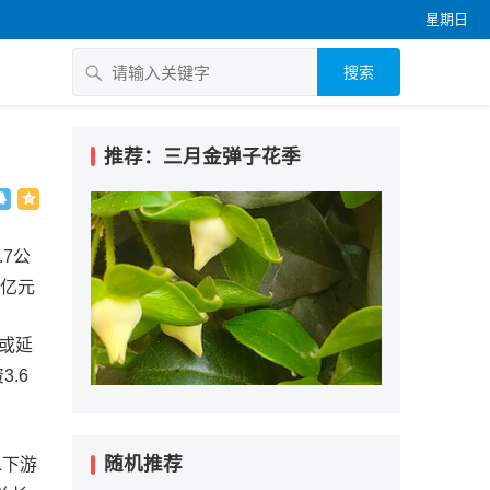
星期日
搜索
推荐：三月金弹子花季
7公
6亿元
或延
.6
随机推荐
水下游