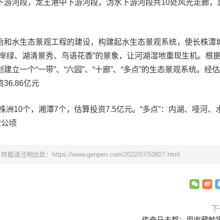
下游河段，龙王港中下游河段，沩水下游河段共10处风光走廊，
治和水生态景观工程的建设，构建起水生态景观系统，使长株潭
净岸绿、湖清景秀、鸟语花香”的景象，让河湖湿地重现生机。根
立一个“一带”、“六园”、“十廊”、“多点”的生态景观系统。经
6.86亿元
株洲10个，湘潭7个，估算投资7.5亿元。“多点”：内湖、哑河、
2公顷
，转载请注明出处：
https://www.genpen.com/2022/07/50827.html
下
传奇马未都：用收藏触