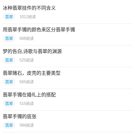
冰种翡翠挂件的不同含义
翡翠
1012
阅读
用翡翠手镯的颜色来区分翡翠手镯
翡翠
668
阅读
梦的告白,诗歌与翡翠的渊源
翡翠
525
阅读
翡翠赌石，皮壳的主要类型
翡翠
565
阅读
翡翠手镯在婚礼上的搭配
翡翠
515
阅读
翡翠手镯的底张
翡翠
584
阅读