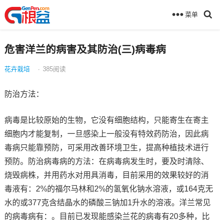
菜单
危害洋兰的病害及其防治(三)病毒病
花卉栽培
·
385
阅读
防治方法：
病毒是比较原始的生物，它没有细胞结构，只能寄生在寄主
细胞内才能复制，一旦感染上一般没有特效药防治，因此病
毒病只能靠预防，可采用改善环境卫生，提高种植技术进行
预防。防治病毒病的方法：在病毒病发生时，要及时清除、
烧毁病株，并用药水对用具消毒，目前采用的效果较好的消
毒液有：2%的福尔马林和2%的氢氧化钠水溶液，或164克无
水的或377克含结晶水的磷酸三钠加1升水的溶液。洋兰常见
的病毒病有：。目前已发现能感染兰花的病毒有20多种，比