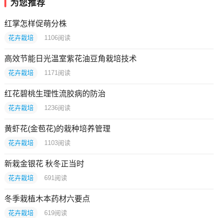
为您推荐
红掌怎样促萌分株
花卉栽培
1106
阅读
高效节能日光温室紫花油豆角栽培技术
花卉栽培
1171
阅读
红花碧桃生理性流胶病的防治
花卉栽培
1236
阅读
黄虾花(金苞花)的栽种培养管理
花卉栽培
1103
阅读
新栽金银花 秋冬正当时
花卉栽培
691
阅读
冬季栽植木本药材六要点
花卉栽培
619
阅读