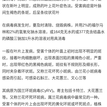
状在新叶上明显，成熟的叶上花叶症色淡。受害病症是叶脉
间生褐色的条斑，后呈条纹状花叶
在病毒病发生时，要及时清除、烧毁病株，并用2%的福尔马
林和2%的氢氧化钠水溶液，或164克无水的或377克含结晶水
的磷酸三钠加1升水的溶液对用具消毒
一般在叶片上发病，受害个体的叶面上初时出现不明显的斑
纹，接着叶肉细胞崩坏，出现表面凹陷的黄褐色小斑，严重
时，出现带红色的黑褐色病斑，斑纹有不规则形及细长形，
同时夹杂着环状斑。又称兰花坏死小斑病，由兰花小斑病毒
感染而引起，可感染石斛兰、大花蕙兰、文心兰等
其病原为国兰环斑病毒(CyRV)。寄主包括卡特兰、大花蕙兰
等。又称兰花坏死环斑病，属兰花病毒病中最常见的一种。
受害个体的叶片上会出现坏死的黄化环斑或坏死斑点，植株