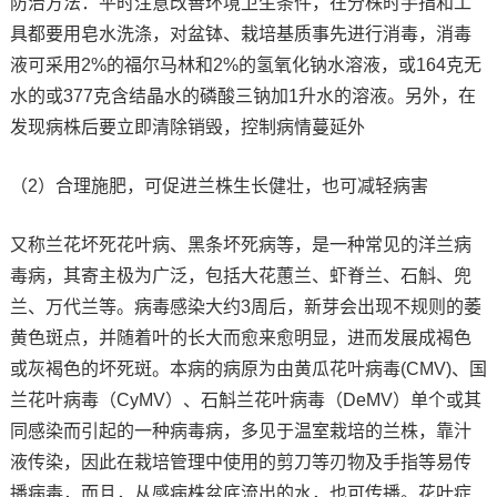
防治方法：平时注意改善环境卫生条件，在分株时手指和工
具都要用皂水洗涤，对盆钵、栽培基质事先进行消毒，消毒
液可采用2%的福尔马林和2%的氢氧化钠水溶液，或164克无
水的或377克含结晶水的磷酸三钠加1升水的溶液。另外，在
发现病株后要立即清除销毁，控制病情蔓延外
（2）合理施肥，可促进兰株生长健壮，也可减轻病害
又称兰花坏死花叶病、黑条坏死病等，是一种常见的洋兰病
毒病，其寄主极为广泛，包括大花蕙兰、虾脊兰、石斛、兜
兰、万代兰等。病毒感染大约3周后，新芽会出现不规则的萎
黄色斑点，并随着叶的长大而愈来愈明显，进而发展成褐色
或灰褐色的坏死斑。本病的病原为由黄瓜花叶病毒(CMV)、国
兰花叶病毒（CyMV）、石斛兰花叶病毒（DeMV）单个或其
同感染而引起的一种病毒病，多见于温室栽培的兰株，靠汁
液传染，因此在栽培管理中使用的剪刀等刃物及手指等易传
播病毒，而且，从感病株盆底流出的水，也可传播。花叶症