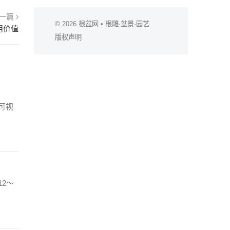
一篇
© 2026
根盆网
• 根雕·盆景·园艺
用价值
版权声明
可视
2～