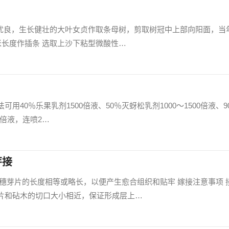
种优良，生长健壮的大叶女贞作取条母树，剪取树冠中上部向阳面，当
米长度作插条 选取上沙下粘型微酸性…
用40％乐果乳剂1500倍液、50％灭蚜松乳剂1000～1500倍液、9
00倍液，连喷2…
芽接
穗芽片的长度相等或略长，以便产生愈合组织和贴牢 嫁接注意事项 
片和砧木的切口大小相近，保证形成层上…