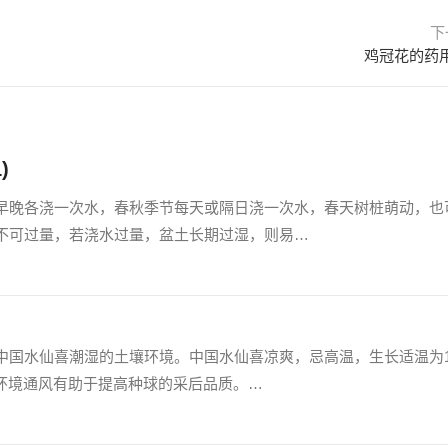
下
鸡冠花的药
)
早晚各浇一次水，春秋季节每天或隔日浇一次水，春天树桩萌动，也
不可过量，若浇水过量，盆土长期过湿，则易…
中国水仙喜潮湿的土壤环境。中国水仙喜凉爽，忌高温，生长适温为1
。环境通风有助于提高种球的采后品质。…