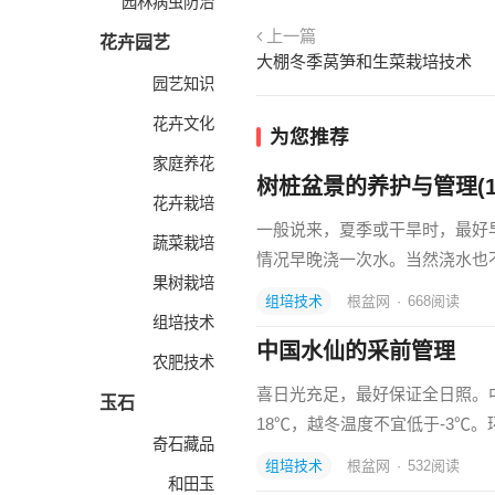
园林病虫防治
上一篇
花卉园艺
大棚冬季莴笋和生菜栽培技术
园艺知识
花卉文化
为您推荐
家庭养花
树桩盆景的养护与管理(1
花卉栽培
一般说来，夏季或干旱时，最好
蔬菜栽培
情况早晚浇一次水。当然浇水也
果树栽培
组培技术
根盆网
·
668
阅读
组培技术
中国水仙的采前管理
农肥技术
喜日光充足，最好保证全日照。
玉石
18℃，越冬温度不宜低于-3℃
奇石藏品
组培技术
根盆网
·
532
阅读
和田玉