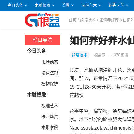
今日头条
木雕根雕
盆景
园林苗木
花卉园艺
首页
/
组培技术
/ 如何养好养水仙花?
如何养好养水仙
栏目导航
今日头条
组培技术
根盆网
·
·
370
阅读
市场动态
其次，水仙从泡浸到开花，需要
法律法规
间，那么，正常情况下20-25
植物保护
15℃则28-30天开花；若室温
木雕根雕
花越快
根雕艺术
花葶中空，扁筒状，通常每球有
根艺鉴赏
序。地下部分的鳞茎肥大似洋
木雕家俱
Narcissustazetavaich