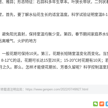
葱、雅蒜；形态特征：石蒜科多年生草本。叶狭长带状，二列状
，首先，要了解水仙花生长的适宜温度。科学试验证明室温8-12
，避免阳光直射，保持室温均衡少变。第四，春节期间家庭养水
远离暖气、火炉的地方
，一般花期可保持10天。第三，花期长短随室温变化而变化。当
8-12℃的话，花期可长达15至20天；15-20℃时花期有10天；
个月之久。那么，怎样才能使花期长、芳香久留呢？科学控制温室
，转载请注明出处：
https://www.genpen.com/2022/07/49927.html