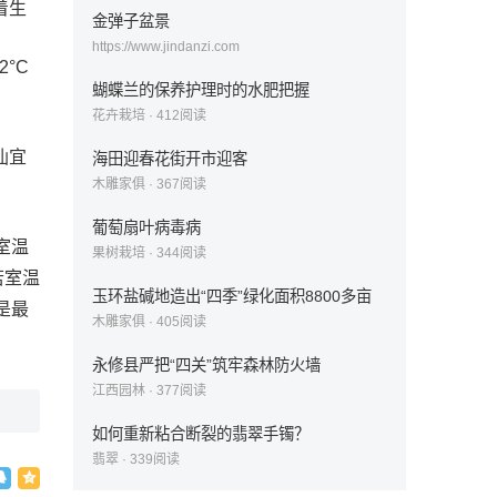
着生
金弹子盆景
https://www.jindanzi.com
°C
蝴蝶兰的保养护理时的水肥把握
花卉栽培
·
412
阅读
仙宜
海田迎春花街开市迎客
木雕家俱
·
367
阅读
葡萄扇叶病毒病
室温
果树栽培
·
344
阅读
若室温
玉环盐碱地造出“四季”绿化面积8800多亩
是最
木雕家俱
·
405
阅读
永修县严把“四关”筑牢森林防火墙
江西园林
·
377
阅读
如何重新粘合断裂的翡翠手镯？
翡翠
·
339
阅读