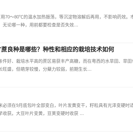
用70～80℃的温水加热振荡，等沉淀物溶解后再用，不影响药效。
，无论哪一种，用前都要检查是否失效…
甘蔗良种是哪些？种性和相应的栽培技术如何
条件好、栽培水平高的蔗区易获丰产高糖，而在粤西的水旱田、旱田
长旺盛，但萌芽较慢，分蘖力较弱，前期生长…
米必须在9月底包叶全部变白，叶片发黄变干，籽粒具有光泽变硬时
早收获。大豆叶片变黄，豆荚变硬时收获 …