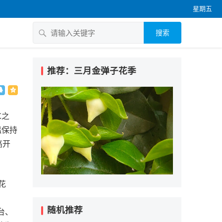
星期五
搜索
推荐：三月金弹子花季
℃之
温保持
高开
花
随机推荐
银台、