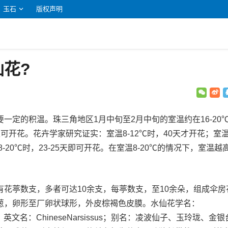
玉石
版权声明
花?
一定的积温。珠三角地区1月中旬至2月中旬的室温约在16-20
天可开花。花卉学家研究证实：室温8-12℃时，40天才开花；室
18-20℃时，23-25天即可开花。在室温8-20℃的情况下，室温越
花葶数支，多者可达10余支，每葶数支，至10余朵，组成伞房
葱，卵形至厂卵状球形，外皮棕褐色皮膜。水仙花学名：
imensis；英文名：ChineseNarsissus；别名：凌波仙子、玉玲珑、金