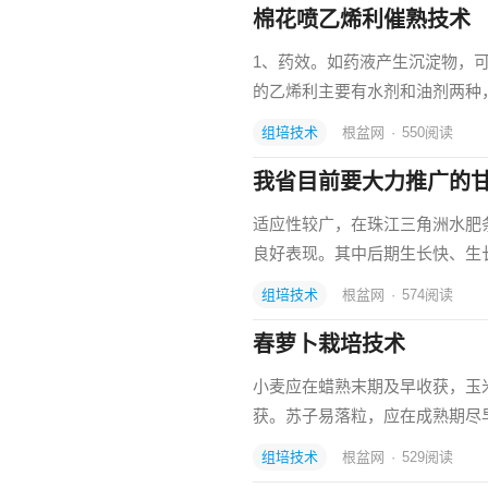
棉花喷乙烯利催熟技术
1、药效。如药液产生沉淀物，可
的乙烯利主要有水剂和油剂两种
组培技术
根盆网
·
550
阅读
我省目前要大力推广的
适应性较广，在珠江三角洲水肥
良好表现。其中后期生长快、生
组培技术
根盆网
·
574
阅读
春萝卜栽培技术
小麦应在蜡熟末期及早收获，玉
获。苏子易落粒，应在成熟期尽
组培技术
根盆网
·
529
阅读