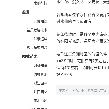
水仙花、姚女花、女史花、天
木雕行情
盆景
若想新春佳节水仙花香溢满厅堂
盆景知识
对水仙的生长最适宜
盆景栽培技术
花蕾欲放时，需移至室内凉处
盆景造型
放在阳光充足、通风良好而又
盆景病虫防治
按珠江三角洲地区的气温条件
园林苗木
>=23℃时，花期只有7天左右；
园林知识
保持4℃左右，花期可长达1
园林景观
好的办法
浙江园林
本文来自网络，不代表根盆网立场
江西园林
苗木市场