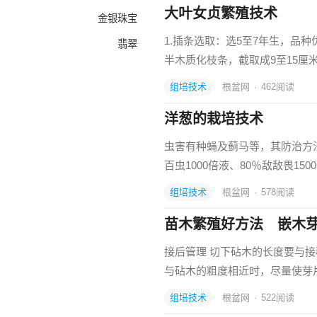
大叶女贞繁殖技术
金银珠宝
1.插条选取：选5至7年生，品
翡翠
半木质化枝条，截取成9至15厘
组培技术
根盆网
·
462
阅读
洋葱的栽培技术
虫害有种蝇及蓟马等，其防治方法可
百虫1000倍液、80％敌敌畏15
组培技术
根盆网
·
578
阅读
苗木繁殖好方法 嵌木
接后管理 切下砧木的长度要与接
与砧木的粗度相近时，尽量使芽
组培技术
根盆网
·
522
阅读