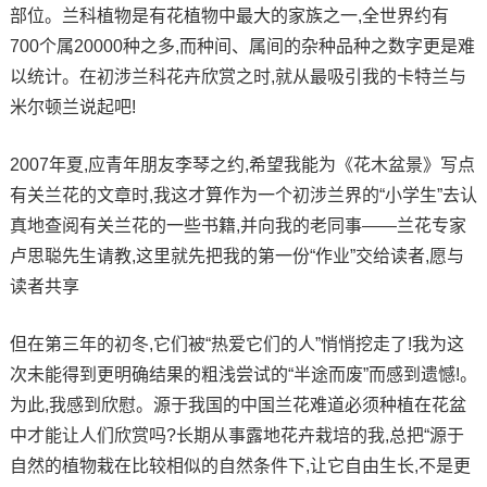
部位。兰科植物是有花植物中最大的家族之一,全世界约有
700个属20000种之多,而种间、属间的杂种品种之数字更是难
以统计。在初涉兰科花卉欣赏之时,就从最吸引我的卡特兰与
米尔顿兰说起吧!
2007年夏,应青年朋友李琴之约,希望我能为《花木盆景》写点
有关兰花的文章时,我这才算作为一个初涉兰界的“小学生”去认
真地查阅有关兰花的一些书籍,并向我的老同事——兰花专家
卢思聪先生请教,这里就先把我的第一份“作业”交给读者,愿与
读者共享
但在第三年的初冬,它们被“热爱它们的人”悄悄挖走了!我为这
次未能得到更明确结果的粗浅尝试的“半途而废”而感到遗憾!。
为此,我感到欣慰。源于我国的中国兰花难道必须种植在花盆
中才能让人们欣赏吗?长期从事露地花卉栽培的我,总把“源于
自然的植物栽在比较相似的自然条件下,让它自由生长,不是更