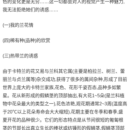
色的变化更是无穷……这一切都会对人的视觉产生一种魅力,
我无法拒绝她们的诱惑……
(一)我的兰花情
(四)稀有种(品种)的欣赏
(三)热带兰的诱惑
由于卡特兰的花又易与兰科其它属(主要是柏拉兰、树兰、蕾
丽兰与贞兰属等)杂交成功,获得了很多的属间杂种,形成了目前
世界上庞大的卡特兰家族,花色、花形千姿百态,品种多如繁
星。花从新形成的假鳞茎的顶部抽出,有大花1~5朵(是兰科植
物中花朵最大的类型之一),花色浓艳,观花期通常2~3周(温度高
于20℃以上花朵寿命会大大缩短),花期主要在冬季和春季,盛
夏开花的品种很少。它们的形态特点是从节间很短的匍匐根
茎的节部长出直立生长的棒状或纺锤形的假鳞茎,假鳞茎顶部