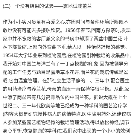
(二)一个没有结果的试验——露地试栽蕙兰
作为小小实习员虽有喜爱之心,亦因时间与条件环境所限既不
敢也没有可能去多接触欣赏。1956年春节,回南方探亲时,发现
家中并不宽敞的客厅兼父亲的书房中却添了两盆中国兰花:叶
丛下部紧缩,上部向外弯曲下垂,给人以一种怡然舒畅的感觉。
1954年大学毕业来到植物园后,在植物园引种栽培的收集品中,
我开始对中国兰与洋兰有了一丁点模糊的印象,因为被领导分
配的工作任务与题目是露地草本花卉,而兰花的栽培传统是盆
栽,它由温室管理。在那社会生活平静的二、三年中,配合医生
的用药治疗与养兰花,母亲的血压一直保持得很平稳。从此,家
中添了两盆带有几分高雅品位的中国兰花。据说大概在上个
世纪二、三十年代欧美等地已经成为一种学科的园艺治疗学
(内容大概是研究慢性病人的病情特点,医生除用药外,还建议病
人参加某些园艺植物轻微的栽培管理活动,得以放松神经,调节
身心平衡,恢复健康的学科)在我们家中出现的一个小小的效例