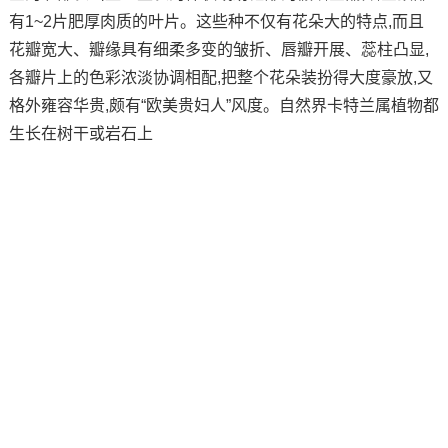
有1~2片肥厚肉质的叶片。这些种不仅有花朵大的特点,而且
花瓣宽大、瓣缘具有细柔多变的皱折、唇瓣开展、蕊柱凸显,
各瓣片上的色彩浓淡协调相配,把整个花朵装扮得大度豪放,又
格外雍容华贵,颇有“欧美贵妇人”风度。自然界卡特兰属植物都
生长在树干或岩石上