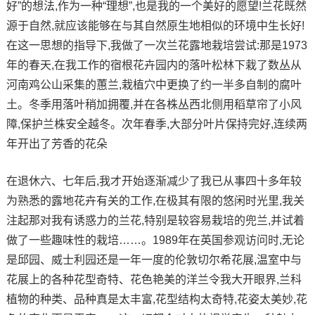
好”的想法,作为一种“理想”,也是我的一个美好的愿望!兰花既然
源于自然,就应该能够在与其自然原生地相似的环境中生长好!
在这一思想的指导下,我做了一次兰花露地栽培尝试:那是1973
年的春天,在我工作的宿根花卉园内的落叶松林下栽了数丛从
河南鸡公山采集的蕙兰,栽植穴中更换了约一半多自制的腐叶
土。冬季用落叶稍加拥覆,并在各株丛西北侧用稻草帘了小风
障,保护兰株安全越冬。次年春季,大部分叶片保持完好,连续两
年开出了芳香的花朵
在退休六、七年后,我才开始逐渐减少了我已从事四十多年较
为熟悉的露地花卉有关的工作,在极其有限的悠闲时光里,我关
注起那对我有诱惑力的兰花,特别是较容易栽培的兜兰,并试着
做了一些趣味性的栽培……。1989年在英国参观访问时,无论
是邱园、威士利园还是一年一度的伦敦切尔希花展,温室中与
花展上的各种花型奇特、花色艳美的洋兰令我大开眼界,兰科
植物的种类、品种真是太丰富,花型结构太奇特,花姿太美妙,花