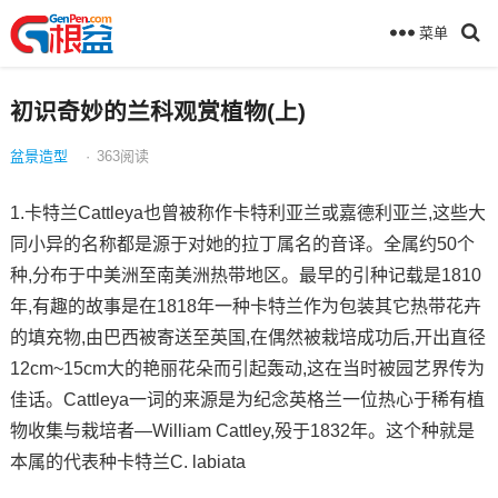
菜单
初识奇妙的兰科观赏植物(上)
盆景造型
·
363
阅读
1.卡特兰Cattleya也曾被称作卡特利亚兰或嘉德利亚兰,这些大
同小异的名称都是源于对她的拉丁属名的音译。全属约50个
种,分布于中美洲至南美洲热带地区。最早的引种记载是1810
年,有趣的故事是在1818年一种卡特兰作为包装其它热带花卉
的填充物,由巴西被寄送至英国,在偶然被栽培成功后,开出直径
12cm~15cm大的艳丽花朵而引起轰动,这在当时被园艺界传为
佳话。Cattleya一词的来源是为纪念英格兰一位热心于稀有植
物收集与栽培者—William Cattley,殁于1832年。这个种就是
本属的代表种卡特兰C. labiata