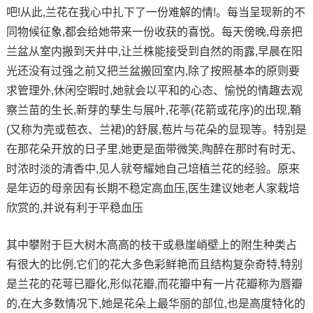
吧!从此,兰花在我心中扎下了一份难解的情!。每当呈现新的不
同物候征象,都会给她带来一份收获的喜悦。每天傍晚,母亲把
兰盆从室内搬到天井中,让兰株能接受到自然的雨露,早晨在阳
光还没有过强之前又把兰盆搬回室内,除了按照基本的原则要
求管理外,休闲空暇时,她就会以平和的心态、愉悦的情趣去观
察兰苗的生长,新芽的孳生与展叶,花葶(花箭或花序)的出现,鞘
(又称为壳或苞衣、兰裙)的舒展,苞片与花朵的显现等。特别是
在那花朵开放的日子里,她更是面带微笑,陶醉在那时有时无、
时浓时淡的清香中,见人就夸耀她自己培植兰花的经验。原来
是年迈的母亲因有长期不稳定高血压,医生建议她老人家栽培
欣赏的,并说有利于平稳血压
其中攀附于巨大树木高高的枝干或悬崖峭壁上的附生种类占
有很大的比例,它们的花大多色彩鲜艳而且结构复杂奇特,特别
是兰花的花萼已瓣化,形似花瓣,而花瓣中有一片花瓣称为唇瓣
的,在大多数情况下,她是花朵上最华丽的部位,也是高度特化的