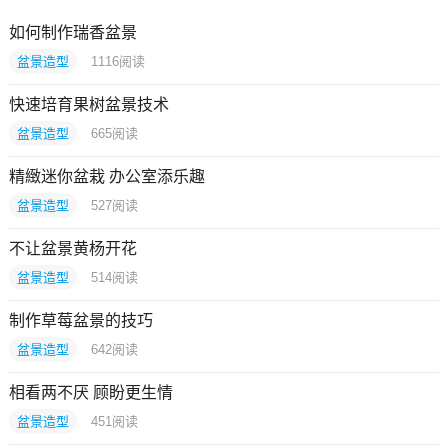
如何制作瑞香盆景
盆景造型
1116
阅读
快速培育果树盆景技术
盆景造型
665
阅读
精緻迷你盆栽 办公室添乐趣
盆景造型
527
阅读
不让盆景黄杨开花
盆景造型
514
阅读
制作草莓盆景的技巧
盆景造型
642
阅读
相看两不厌 顾盼更生情
盆景造型
451
阅读