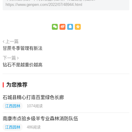
https://www.genpen.com/2022/07/48944.html
上一篇
甘蔗冬季管理有新法
下一篇
钻石不是越重价越高
为您推荐
石城县精心打造百里绿色长廊
江西园林
1074
阅读
南康市点验乡级半专业森林消防队伍
江西园林
486
阅读