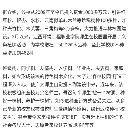
据介绍，该校从2009年至今已投入资金1000多万元，引进红
豆杉、银杏、水杉、云南拟单心木兰等珍稀树种100多种，加
种夹竹桃、木芙蓉、三角梅等2万多株，大力推进森林校园建
设。3月以来，江西环境工程职业学院师生在校园里开展了义
务植树活动，为学校增植了50个树木品种，至此学校树木种
类增加到462种
班级树、同学树、友情树、入学树、毕业树、夫妻树、家庭
树，如今形成该校的特色树木文化。为了让“森林校园”打造工
程深入人心，使广大师生自觉投入到建设中来，近年来，该
校积极组织全校万余名师生，号召每个师生“挖一个树洞、种
好一棵树、养护一株树”，如今这种全新方式备受关注。众多
已毕业的校友也被该校师生爱绿情怀感染，纷纷返校种植“校
友树”，甚至带全家来校种植“家庭树”，没有赶上种树的许多
社会各界人士、志愿者来校认养“纪念树”等等