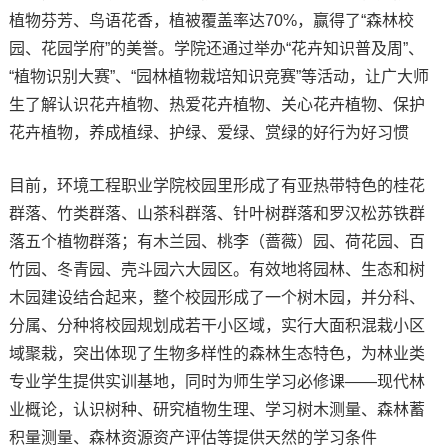
植物芬芳、鸟语花香，植被覆盖率达70%，赢得了“森林校
园、花园学府”的美誉。学院还通过举办“花卉知识普及周”、
“植物识别大赛”、“园林植物栽培知识竞赛”等活动，让广大师
生了解认识花卉植物、热爱花卉植物、关心花卉植物、保护
花卉植物，养成植绿、护绿、爱绿、赏绿的好行为好习惯
目前，环境工程职业学院校园里形成了有亚热带特色的桂花
群落、竹类群落、山茶科群落、针叶树群落和罗汉松苏铁群
落五个植物群落；有木兰园、桃李（蔷薇）园、荷花园、百
竹园、冬青园、壳斗园六大园区。有效地将园林、生态和树
木园建设结合起来，整个校园形成了一个树木园，并分科、
分属、分种将校园规划成若干小区域，实行大面积混栽小区
域聚栽，突出体现了生物多样性的森林生态特色，为林业类
专业学生提供实训基地，同时为师生学习必修课——现代林
业概论，认识树种、研究植物生理、学习树木测量、森林蓄
积量测量、森林资源资产评估等提供天然的学习条件