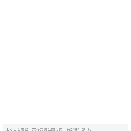
本文来自网络，不代表根盆网立场，转载请注明出处：