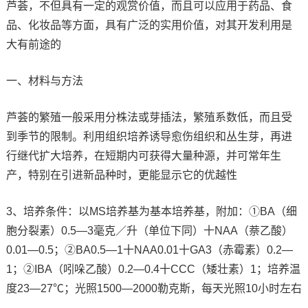
芦荟，不但具有一定的观赏价值，而且可以应用于药品、食
品、化妆品等方面，具有广泛的实用价值，对其开发利用是
大有前途的
一、材料与方法
芦荟的繁殖一般采用分株法或芽插法，繁殖系数低，而且受
到季节的限制。利用组织培养诱导愈伤组织和丛生芽，再进
行继代扩大培养，在短期内可获得大量种源，并可常年生
产，特别在引进新品种时，更能显示它的优越性
3、培养条件：以MS培养基为基本培养基，附加：①BA（细
胞分裂素）0.5—3毫克／升（单位下同）十NAA（萘乙酸）
0.01—0.5；②BA0.5—1十NAA0.01十GA3（赤霉素）0.2—
1；②IBA（吲哚乙酸）0.2—0.4十CCC（矮壮素）1；培养温
度23—27℃；光照1500—2000勒克斯，每天光照10小时左右