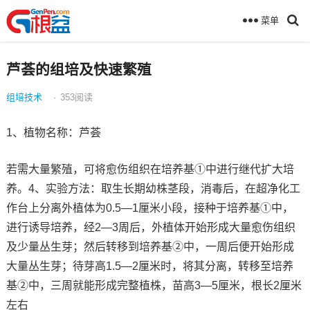
菜单
芦荟的组培及快速繁殖
组培技术
·
353
阅读
1、植物名称：芦荟
若需大量繁殖，可将愈伤组织在培养基①中进行继代扩大培
养。4、实验方法：取生长期幼株茎段，消毒后，在超净化工
作台上分离外植体为0.5—1厘米小段，接种于培养基①中，
进行诱导培养，经2—3周后，外植体开始形成大量愈伤组织
及少量丛生芽；然后转移到培养基②中，一周后便开始形成
大量丛生芽；待芽高1.5—2厘米时，将其分离，转移至培养
基②中，三周就能形成完整植株，苗高3—5厘米，根长2厘米
左右