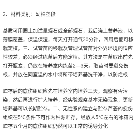
2、材料类别：幼株茎段
基质可用园土加适量蛭石或全部蛭石，栽后浇上营养液，以
薄膜覆盖，保温保湿，每天打开通气30分钟，四周后便可移
栽定植。三、试管苗的移栽及管理试管苗对外界环境的适应
性较差，必须经过练苗后方能定植。其方法是在苗取出前先
打开瓶塞，仍放在培养室内练苗2—3天，取苗时要避免伤
根，并放在同室温的水中将所带培养基洗干净，以防烂根
贮存后的愈伤组织应先在培养室内培养三天，观察有否污
染，然后再进行扩大培养，经实验观察基本无染现象，更新
培养基可以长期贮存。二、无性系的建立与贮存芦荟的愈伤
组织在5℃条件下可作为种源贮存，经放人5℃左右的冰箱内
贮存五个月的愈伤组织仍然可以正常的诱导分化