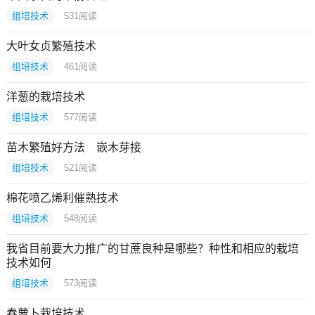
组培技术
531
阅读
大叶女贞繁殖技术
组培技术
461
阅读
洋葱的栽培技术
组培技术
577
阅读
苗木繁殖好方法 嵌木芽接
组培技术
521
阅读
棉花喷乙烯利催熟技术
组培技术
548
阅读
我省目前要大力推广的甘蔗良种是哪些？种性和相应的栽培
技术如何
组培技术
573
阅读
春萝卜栽培技术