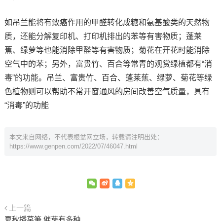
如吊兰能将有致癌作用的甲醛转化成糖和氨基酸类的天然物
质，还能分解复印机、打印机排出的苯等有害物质；蓬莱
蕉、绿萝等也能消除甲醛等有害物质；菊花在开花时能消除
空气中的苯；另外，富贵竹、百合等常青的观赏绿植都有“消
毒”的功能。吊兰、富贵竹、百合、蓬莱蕉、绿萝、菊花等绿
色植物则可以帮助不常开窗通风的房间改善空气质量，具有
“消毒”的功能
本文来自网络，不代表根盆网立场，转载请注明出处：
https://www.genpen.com/2022/07/46047.html
上一篇
夏秋播莴笋 催芽有多种