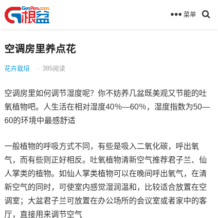
菜单
空调房里养点花
花卉栽培
·
385
阅读
空调房里如何调节湿度呢？你不妨养几盆既美观又节能的吐
氧植物吧。人生活在相对湿度40％—60％，湿度指数为50—
60的环境中最感舒适
一般植物的呼吸方式不同，有些是吸入二氧化碳，呼出氧
气，而有些则正好相反。吐氧植物清新空气推荐君子兰、仙
人掌类的植物。如仙人掌类植物可以在晚间呼出氧气，在清
新空气的同时，可使室内感觉湿润温和，比较适合放置在空
调室；大盆君子兰可放置在办公场所的会议室或者家中的客
厅，直接用来调节空气