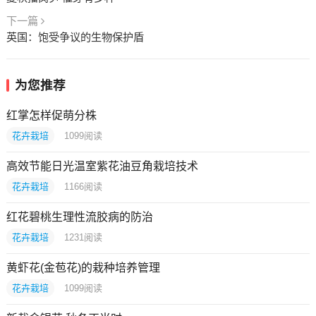
下一篇
英国：饱受争议的生物保护盾
为您推荐
红掌怎样促萌分株
花卉栽培
1099
阅读
高效节能日光温室紫花油豆角栽培技术
花卉栽培
1166
阅读
红花碧桃生理性流胶病的防治
花卉栽培
1231
阅读
黄虾花(金苞花)的栽种培养管理
花卉栽培
1099
阅读