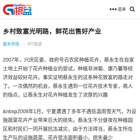
菜单
乡村致富光明路，鲜花出售好产业
苗木市场
·
337
阅读
2007年，兴庆区委、政府号召农民种植花卉，蔡永生在自家
土地上开始了花卉种植业的尝试，种植非洲菊、康乃馨等经
济效益较好花卉。事实证明蔡永生的这条种花致富的路走对
了。一次偶然的机会，蔡永生遇到一位花卉技术专家，高人
的指点，让蔡永生对花卉种植发生了浓厚的兴趣
&nbsp2008年1月，宁夏遭遇了多年不遇低温雨雪天气，为设
施蔬菜花卉产业带来巨大的损失。蔡永生不分昼夜在种植园
区和村民们一同开展抗冻减灾，由于方法得当，蔡永生所在
生产队的设施蔬菜、花卉受冻面积最小、损失最少