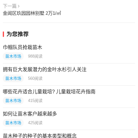
下一篇
金阊区玖园园林别墅 2万1/㎡
为您推荐
巾帼队员抢栽苗木
苗木市场
988
阅读
拥有巨大发展潜力的金叶水杉引人关注
苗木市场
560
阅读
哪些花卉适合儿童栽培? 儿童栽培花卉指南
苗木市场
415
阅读
如何让苗木客户越来越多
苗木市场
425
阅读
苗木种子的种子的基本类型和概念