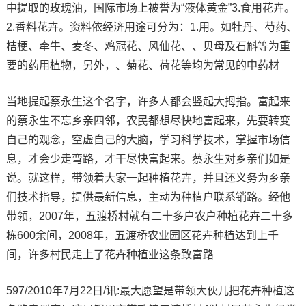
中提取的玫瑰油，国际市场上被誉为“液体黄金”3.食用花卉。
2.香料花卉。资料依经济用途可分为：1.用。如牡丹、芍药、
桔梗、牵牛、麦冬、鸡冠花、风仙花、、贝母及石斛等为重
要的药用植物，另外，、菊花、荷花等均为常见的中药材
当地提起蔡永生这个名字，许多人都会竖起大拇指。富起来
的蔡永生不忘乡亲四邻，农民都想尽快地富起来，先要转变
自己的观念，空虚自己的大脑，学习科学技术，掌握市场信
息，才会少走弯路，才干尽快富起来。蔡永生对乡亲们如是
说。就这样，带领着大家一起种植花卉，并且还义务为乡亲
们技术指导，提供最新信息，主动为种植户联系销路。经他
带领，2007年，五渡桥村就有二十多户农户种植花卉二十多
栋600余间，2008年，五渡桥农业园区花卉种植达到上千
间，许多村民走上了花卉种植业这条致富路
597/2010年7月22日/讯:最大愿望是带领大伙儿把花卉种植这