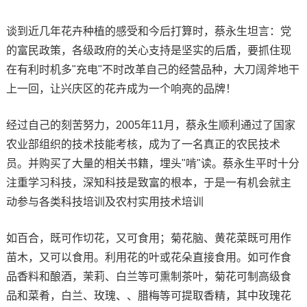
谈到近几年花卉种植的感受和今后打算时，蔡永生坦言：党
的富民政策，各级政府的关心支持是坚实的后盾，要抓住现
在有利时机多"充电"不时改革自己的经营品种，大刀阔斧地干
上一回，让兴庆区的花卉成为一个响亮的品牌！
经过自己的刻苦努力，2005年11月，蔡永生顺利通过了国家
农业部组织的技术技能考核，成为了一名真正的农民技术
员。并购买了大量的相关书籍，埋头"啃"读。蔡永生平时十分
注重学习科技，深知科技是致富的根本，于是一有机会就主
动参与各类科技培训及农村实用技术培训
如百合，既可作切花，又可食用；菊花脑、黄花菜既可用作
苗木，又可以食用。利用花的叶或花朵直接食用。如可作食
品香料和酿酒，茉莉、白兰等可熏制茶叶，菊花可制高级食
品和菜肴，白兰、玫瑰、、腊梅等可提取香精，其中玫瑰花