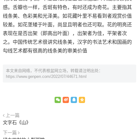
感。舌瓣也一样，舌斑有特色，有时还成为奇花。主要指其
线条美、色彩美和光泽美。如花藏叶里不易看到者观赏价值
较差。如花茎矮于叶面，尚显且明者也还可取。花的明亮还
表现在是否出架（即高出叶面），出架者为佳，平架者次
之。中国传统艺术很讲究线条美，汉字的书法艺术和国画的
勾线艺术都有很高的线条美的审美价值
本文来自网络，不代表根盆网立场，转载请注明出处：
https://www.genpen.com/2022/07/44671.html
上一篇
文字石《山》
下一篇