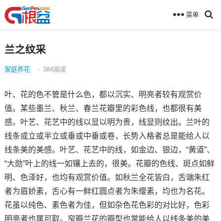
菜单
兰之纹采
家庭养花
·
384
阅读
叶、花的色不管是什么色，都以沉实、明亮者较有观赏价
值。某些墨兰、秋兰、春兰花瓣里的彩色线，也都很有美
感。叶艺、花艺中的线以显以明为贵，线显则纹出。兰叶的
线条或立或半立或垂或中垂或卷，长势入格者总是能给人以
线条美的美感。叶艺、花艺中的线，如金边、银边，“黄道”、
“大勋”叶上的线一如镶上去的，很美。花瓣的色线、斑点如鲜
明、色泽好，也均有观赏价值。如秋兰全花皆白，舌端朱红
者为眉娇素，舌心有一鲜红圆点者为朱缨素，均也为名花。
花虽以纯色、素色者为佳，但如杂色花色彩的对比好，色彩
明亮者也属可取。窄瓣兰花的瓣型也常能给人以线条美的美