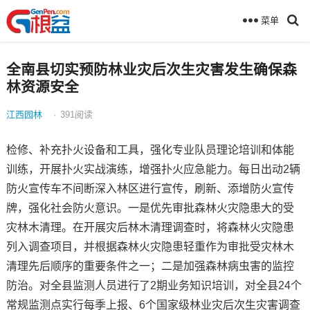
菜单
全南县切实预防林业灾后次生灾害发生确保森
林资源安全
江西园林
·
391
阅读
检修、补充扑火设备和工具，强化专业队员理论培训和体能
训练，开展扑火实战演练，增强扑火应急能力。每日出动2辆
防火宣传车不间断深入林区进行宣传，刷新、添增防火宣传
牌，强化社会防火意识。一是优先审批森林火灾隐患大的受
灾林木清理。在开展灾后林木清理调查时，将森林火灾隐患
列入调查项目，并根据森林火灾隐患轻重作为审批受灾林木
清理先后顺序的重要条件之一；二是加强森林病虫害的监控
防治。对全县监测人员进行了2期业务知识培训，对全县24个
常规监测点实行每季上报、6个国家级林业灾后次生灾害调查