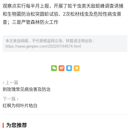
观察点实行每半月上报，开展了蛀干虫类天敌蚷蜂调查诱捕
和生物菌防治松突圆蚧试验、2次松材线虫及危险性病虫普
查；三是严管森林防火工作
本文来自网络，不代表根盆网立场，转载请注明出处：
https://www.genpen.com/2022/07/44574.html
上一篇
刺玫瑰常见病虫害及防治
下一篇
红枫为何叶片枯白
为您推荐