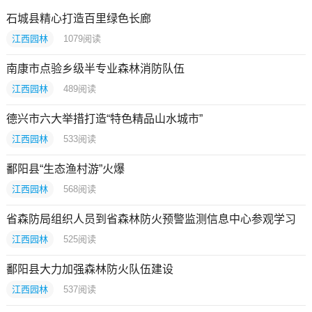
石城县精心打造百里绿色长廊
江西园林
1079
阅读
南康市点验乡级半专业森林消防队伍
江西园林
489
阅读
德兴市六大举措打造“特色精品山水城市”
江西园林
533
阅读
鄱阳县“生态渔村游”火爆
江西园林
568
阅读
省森防局组织人员到省森林防火预警监测信息中心参观学习
江西园林
525
阅读
鄱阳县大力加强森林防火队伍建设
江西园林
537
阅读