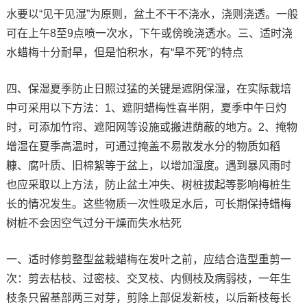
水要以“见干见湿”为原则，盆土不干不浇水，浇则浇透。一般
可在上午8至9点喷一次水，下午或傍晚浇透水。三、适时浇
水蜡梅十分耐旱，但是怕积水，有“旱不死”的特点
四、保湿夏季防止日照过猛的关键是遮阴保湿，在实际栽培
中可采用以下方法：1、遮阴蜡梅性喜半阴，夏季中午日灼
时，可添加竹帘、遮阳网等设施或搬进荫蔽的地方。2、掩物
增湿在夏季高温时，可通过掩盖不易散发水分的物质如稻
糠、腐叶质、旧棉絮等于盆上，以增加湿度。遇到暴风雨时
也应采取以上方法，防止盆土冲失、树桩拔起等影响梅桩生
长的情况发生。这些物质一次性吸足水后，可长期保持蜡梅
树桩不会因空气过分干燥而失水枯死
一、适时修剪整型盆栽蜡梅在发叶之前，应结合造型重剪一
次：剪去枯枝、过密枝、交叉枝、内侧枝及病弱枝，一年生
枝条只留基部两三对芽，剪除上部促发新枝，以后新枝每长