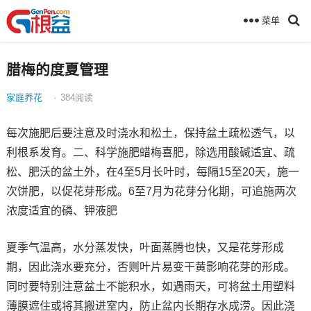
菜单
腊梅的度夏管理
家庭养花
·
384
阅读
每次施肥后要注意及时浇水和松土，保持盆土疏松透气，以
利根系发育。二、科学施肥蜡梅喜肥，除选用酸碱适宜、疏
松、肥沃的盆土外，在4至5月长叶时，每隔15至20天，施一
次饼肥，以促花芽形成。6至7月为花芽分化期，可追施两次
浓度适宜的磷、钾液肥
夏季气温高，水分蒸发快，叶面蒸腾也快，又是花芽形成
期，因此浇水要充分，否则叶片易变干黄影响花芽的形成。
同时要特别注意盆土不能积水，如遇雨天，可将盆土用塑料
薄膜遮住或将其搬进室内，防止盆内长期存水成涝。因此浇