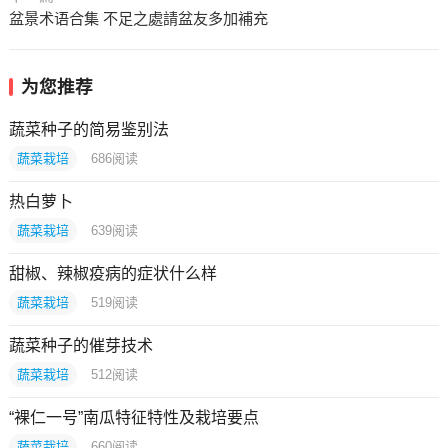
盆景术语合集 不足之處請盆友多加補充
为您推荐
蔬菜种子的简易鉴别法
蔬菜栽培
686
阅读
热白萝卜
蔬菜栽培
639
阅读
甜椒、辣椒疫病的症状什么样
蔬菜栽培
519
阅读
蔬菜种子的催芽技术
蔬菜栽培
512
阅读
“裸仁一号”南瓜特征特性及栽培要点
蔬菜栽培
660
阅读