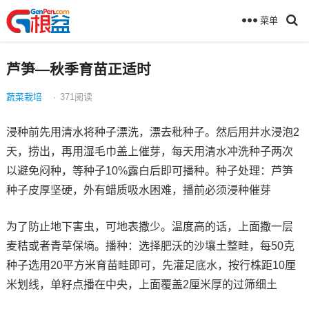
菜单
芦笋—秋季育苗正适时
蔬菜栽培
·
371
阅读
浸种前先用清水将种子漂洗，漂去秕种子。然后用井水浸泡2
天，捞出，再用湿毛巾盖上催芽，每天用清水冲洗种子两次
以避免闷种，等种子10%露白后即可播种。种子处理：芦笋
种子皮厚坚硬，外有蜡质吸水困难，播前必须浸种催芽
为了防止地下害虫，可地表撒少。温度高的话，上面撒一层
麦秸或者青草保墒。播种：选择肥沃的沙壤土整畦，每50克
种子选用20平方米育苗畦即可，先灌足底水，按行株距10厘
米划线，单籽点播在中央，上面覆盖2厘米厚的过筛细土