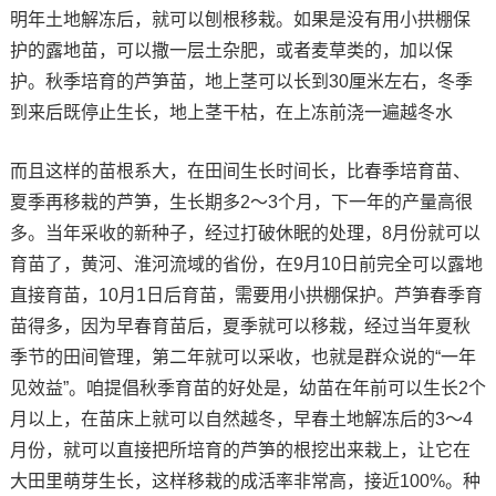
明年土地解冻后，就可以刨根移栽。如果是没有用小拱棚保
护的露地苗，可以撒一层土杂肥，或者麦草类的，加以保
护。秋季培育的芦笋苗，地上茎可以长到30厘米左右，冬季
到来后既停止生长，地上茎干枯，在上冻前浇一遍越冬水
而且这样的苗根系大，在田间生长时间长，比春季培育苗、
夏季再移栽的芦笋，生长期多2～3个月，下一年的产量高很
多。当年采收的新种子，经过打破休眠的处理，8月份就可以
育苗了，黄河、淮河流域的省份，在9月10日前完全可以露地
直接育苗，10月1日后育苗，需要用小拱棚保护。芦笋春季育
苗得多，因为早春育苗后，夏季就可以移栽，经过当年夏秋
季节的田间管理，第二年就可以采收，也就是群众说的“一年
见效益”。咱提倡秋季育苗的好处是，幼苗在年前可以生长2个
月以上，在苗床上就可以自然越冬，早春土地解冻后的3～4
月份，就可以直接把所培育的芦笋的根挖出来栽上，让它在
大田里萌芽生长，这样移栽的成活率非常高，接近100%。种