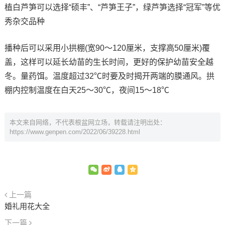
植白芦笋可以选择“硕丰”、“芦笋王子”，绿芦笋选择“冠军”等优
秀杂交品种
播种后可以采用小拱棚(宽90～120厘米，支撑高50厘米)覆
盖，这样可以延长幼苗的生长时间，更好的保护幼苗安全越
冬。量药饵。温度超过32℃时要及时揭开两端的膜通风。拱
棚内控制温度在白天25～30℃，夜间15～18℃
本文来自网络，不代表根盆网立场，转载请注明出处：
https://www.genpen.com/2022/06/39228.html
上一篇
婚礼用花大全
下一篇