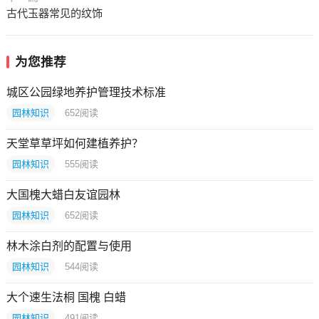
古代玉器常见的纹饰
为您推荐
城区公园绿地养护管理技术标准
园林知识
652
阅读
天堂草草坪如何建植养护？
园林知识
555
阅读
大国槐大蜡白友谊园林
园林知识
652
阅读
林木涂白剂的配置与使用
园林知识
544
阅读
大个速生法桐 国槐 白蜡
园林知识
491
阅读