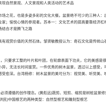
表现自然景观、人文景观和人类活动的艺术品
市场之花，也是多姿多彩的文化大餐。盆景绝不可少的三种人：
业家；愉悦心情的参观者。苏本一：文化艺术的提高要靠经济杠
场结合才是腾飞之路
具有观赏价值的天然石体。邹贤敏教授认为：奇石文化是传统山
简单，只要求工整的叶片和叶团，在轮廓表面下功夫，它的美感是
小异，无法长时间鉴赏。一件优秀的树木盆景，透过以上感受，
感受愈深。台湾杨修：树木盆景的美可分为：视觉美、听觉美、
终必须遵循的创作理念。(黄彪远)蔬剪、短剪、缩剪是树桩盆景修
洪民)中国根艺的两种类型：自然型根艺和雕刻型根艺