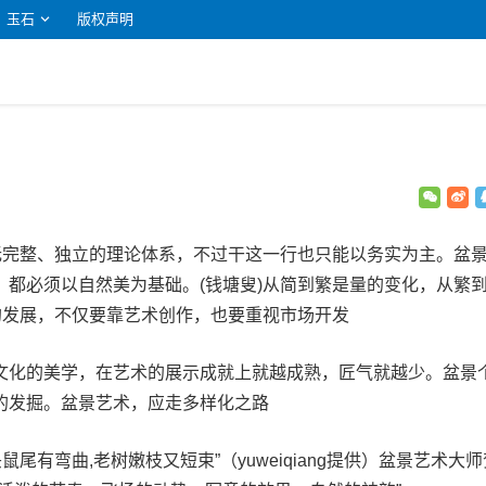
玉石
版权声明
尚无完整、独立的理论体系，不过干这一行也只能以务实为主。盆
，都必须以自然美为基础。(钱塘叟)从简到繁是量的变化，从繁
的发展，不仅要靠艺术创作，也要重视市场开发
文化的美学，在艺术的展示成就上就越成熟，匠气就越少。盆景
的发掘。盆景艺术，应走多样化之路
鼠尾有弯曲,老树嫩枝又短束”（yuweiqiang提供）盆景艺术大