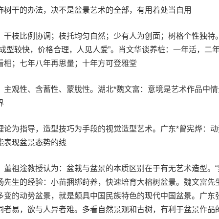
饰树干的办法，决不是盆景艺术的全部，有用着处当自用
；干枝比例协调；枝托均匀自然；少有人为创面；树格个性独特
，成型较快，价格合理，人见人爱”。肖文华谈养桩：一年活，二
看相；七年八年再思量；十年方可登雅堂
、主观性、含蓄性、蒙胧性。湖北*魏文富：意境是艺术作品中情
界
理论为指导，造型技巧为手段的视觉造型艺术。广东*曾宪烨：动
能表现盆景态势的线
。董祖淦教授认为：盆栽与盆景的本质区别在于有无艺术造型。“
杨先生的经验：小苗捆绑莳养，快速培育大榕树盆景。魏文富先
多变的动势盆景，就是颇具中国民族特色的现代中国盆景。广东
同者易，欲与人异者难。多看自然景观和古树，有利于盆景作品