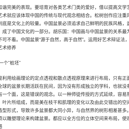
和谐完美的表现。要培育对各类艺术门类的爱好，借以提高文学
艺术就应该体现中国的传统与现代观念相结合。松树创作应注重
到底是文化上的较量。中国盆景必须追求自己鲜明的民族风格，
，成了中国文化的一部分。胡乐国：中国画与中国盆景的关系最
不可不看。中国盆景“源于自然，高于自然”。运用好艺术辩证法
艺术修养
个"桩坯"
是利用绘画理论的定点透视和散点透视原理来进行布局，只有正
全球的盆景长期活跃在民间，因为没有形成独立的学科，也就没
有一个面，这是错误的观念。以一种师徒传授的方式延续，容易
、叶片所组成，而是美在枝干和肌理的变化以及由此交错出的空
造型形式，导致许多盆景都大同小异，与自然界的树形相差甚多
须以雕塑理论来构建盆景。都应以全方位的立体空间来布局，使
感