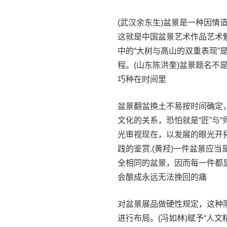
(武汉余东生)盆景是一种因
这就是中国盆景艺术作品艺术
中的“大树与高山的双重表现
程。(山东陈洪奎)盆景题名不
巧种在时间里
盆景翻盆换土不易按时间确定
文化的关系，恐怕就是“匠”与
光审视现在，以发展的眼光开
践的鉴赏.(黄羟)一件盆景应
全相同的盆景，因而每一件都
会酿成永远无法挽回的痛
对盆景展品做硬性规定，这种
进行布局。(冯如林)赋予“人