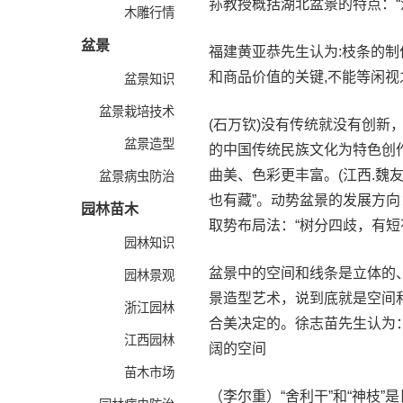
荪教授概括湖北盆景的特点：“
木雕行情
盆景
福建黄亚恭先生认为:枝条的制
和商品价值的关键,不能等闲视
盆景知识
盆景栽培技术
(石万钦)没有传统就没有创新，
盆景造型
的中国传统民族文化为特色创
曲美、色彩更丰富。(江西.魏
盆景病虫防治
也有藏”。动势盆景的发展方
园林苗木
取势布局法：“树分四歧，有短
园林知识
盆景中的空间和线条是立体的
园林景观
景造型艺术，说到底就是空间
浙江园林
合美决定的。徐志苗先生认为
江西园林
阔的空间
苗木市场
（李尔重）“舍利干”和“神枝