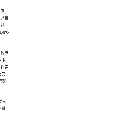
景画，
式盆景
的过
思和技
国传统
的眼
创作实
出完
忽都
要素
格魅