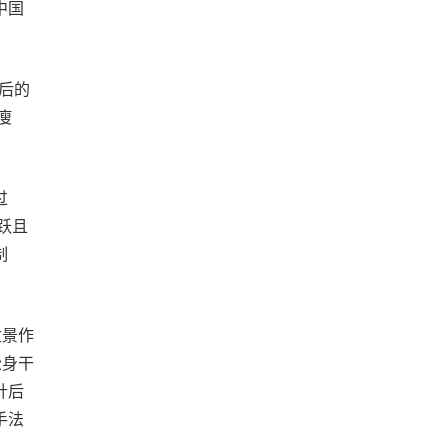
中国
后的
瘦
过
跃且
制
盆景作
松身干
针后
手法