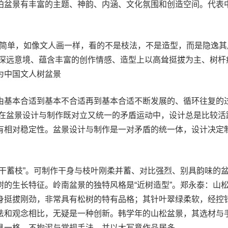
柏盆景有丰富的主题、神韵、内涵、文化氛围和创造空间。代表
不简单，如像文人画一样，看的不是枝法，不是造型，而是隐逸其
具有深远意境、蕴含丰富的创作情感、造型上以高耸挺拔为主、树杆
为中国文人树盆景
由基本合适到基本不合适再到基本合适不断发展的、循环往复的
!在盆景设计与制作既对立又统一的矛盾运动中，设计总是比较活
有相对稳定性。盆景设计与制作是一对矛盾的统一体，设计决定
截干蓄枝”。可制作干身与枝叶刚柔并蓄、对比强烈、别具韵味的
树的生长特征。岭南盆景的独特风格是“近树造型”。郑永泰：山
身挺拔刚劲，非常具有松树的特有品格；其针叶翠绿柔软，经控
法和观念相比，无疑是一种创新。韩学年的山松盆景，其选材与
具一格，不拘泥与常规手法，并以大写意作品居多