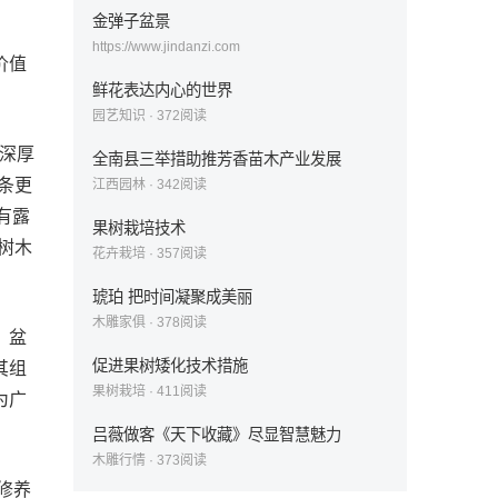
金弹子盆景
https://www.jindanzi.com
价值
鲜花表达内心的世界
园艺知识
·
372
阅读
以深厚
全南县三举措助推芳香苗木产业发展
条更
江西园林
·
342
阅读
有露
果树栽培技术
树木
花卉栽培
·
357
阅读
琥珀 把时间凝聚成美丽
木雕家俱
·
378
阅读
。盆
促进果树矮化技术措施
其组
果树栽培
·
411
阅读
为广
吕薇做客《天下收藏》尽显智慧魅力
木雕行情
·
373
阅读
修养