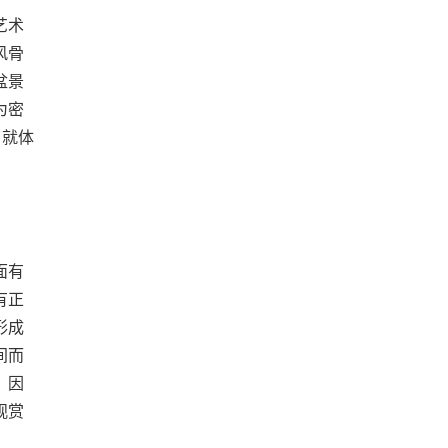
艺术
风骨
盆景
为密
，就体
面有
有正
形成
间而
。因
观赏