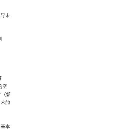
主导未
利
容
的空
"（郭
艺术的
为基本