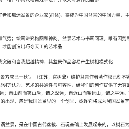
好者和痴迷盆景的企业家(群体)，将成为中国盆景的中间力量，
和气势；绘画讲究构图和神韵。盆景艺术与书画同理。唯有因势
，才能创造出巧夺天工的艺术品
我突破和自我超越精神，其盆景作品容易产生树相模式化
佳景方成已十秋”。（江苏，宫树鼎）维护盆景作者著作权已刻不
思明等认为：艺术的共通性与可容性，给我们的创作提供了无穷
高远；自山前而窥山后，谓之深远；自近山而望远山，谓之平远。
盆景的出现，应是我国盆景界的一个创举，或许它将成为我国盆景
：所谓盆景，是在中国古代盆栽、石玩基础上发展起来的，以树石