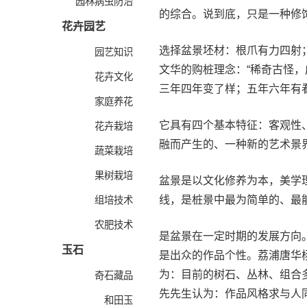
园林病虫防治
的综合。说到底，只是一种修
花卉园艺
选择盆景坯材：根爪有力四射
园艺知识
文华的购桩理念：“稀奇古怪
花卉文化
三年四年变了样；五年六年有
家庭养花
它具有四个基本特征：客观性
花卉栽培
融而产生的、一种新的艺术景
蔬菜栽培
果树栽培
盆景是以文化修养为本，美学
线，是桩景中最为简单的、最
组培技术
农肥技术
是盆景在一定时期的发展方向
玉石
是出众的作品个性。荔浦唐华
为：目前的树石、丛林、组合
奇石藏品
先先生认为：作品风格求与人
和田玉