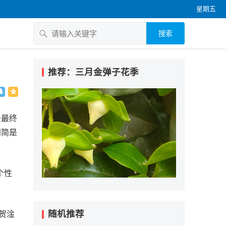
星期五
搜索
推荐：三月金弹子花季
景最终
到简是
个性
随机推荐
师贺淦