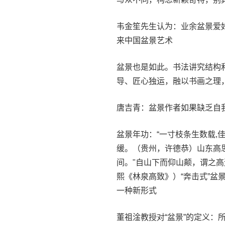
韦金笙先生认为：业余盆景爱
来中国盆景艺术
盆景也是如此。书法讲究结构
导、匠心独运，融以书画之理
唐吉青：盆景作者如果缺乏自
盆景年功：“一寸枝条生数载,
缓。（贵州，许德恭）山东高
间。"自山下而仰山颠，谓之
熙《林泉高致》）“奔击式”
一种新形式
董祖淦教授对“盆景”的定义