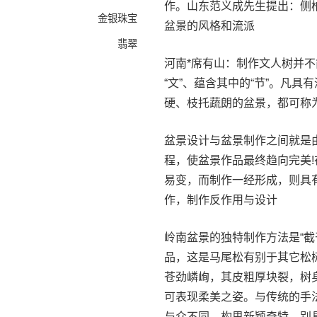
作。山东范义成先生提出：侧
金银珠宝
盆景的风格和流派
翡翠
河南*席有山：制作文人树并
“文”、蕴含其中的“节”。凡
硬、枝托蔬朗的盆景，都可称
盆景设计与盆景制作之间就是
程，使盆景作品最终趋向完美
易变，而制作一经形成，则具
作，制作反作用与设计
岭南盆景的独特制作方法是“
品，这是马尾松有别于其它松
苍劲嶙峋，其皮粗厚块裂，树
可表现柔美之姿。与传统的手
与众不同，构思新颖奇特，别