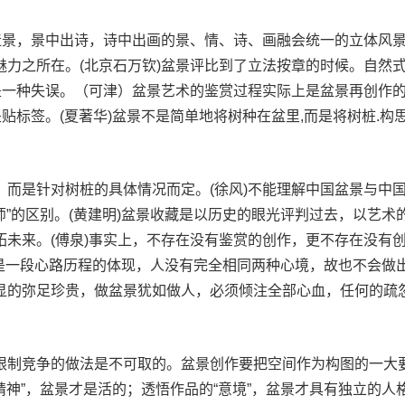
情造景，景中出诗，诗中出画的景、情、诗、画融会统一的立体风
魅力之所在。(北京石万钦)盆景评比到了立法按章的时候。自然
”是一种失误。（可津）盆景艺术的鉴赏过程实际上是盆景再创作
是贴标签。(夏著华)盆景不是简单地将树种在盆里,而是将树桩.构
，而是针对树桩的具体情况而定。(徐风)不能理解中国盆景与中
“师”的区别。(黄建明)盆景收藏是以历史的眼光评判过去，以艺术
拓未来。(傅泉)事实上，不存在没有鉴赏的创作，更不存在没有
当是一段心路历程的体现，人没有完全相同两种心境，故也不会做
显的弥足珍贵，做盆景犹如做人，必须倾注全部心血，任何的疏
限制竞争的做法是不可取的。盆景创作要把空间作为构图的一大
文精神”，盆景才是活的；透悟作品的“意境”，盆景才具有独立的人