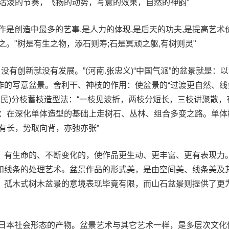
活泼的节奏，飞扬的动势，写意的效果，自然的神韵”
作是创造中最多的艺事,是人力的体现,是后天的功夫,是提高艺术
之。"树是有生之物，添石则寿;石是冥顽之躯,有树则灵"
没有创新就没有发展。”(河南.张忠义)“中国气派”的盆景就是：
作的写意盆景。舍利干、神枝的作用：使盆景的“过渡更自然、线
友民)分枝蓄枝造型法：“一枝见波折，两枝分短长，三枝讲聚散，
向：在深化单体造型的基础上走树石、丛林、组合多变之路。单体
有长，势取向背，亦弛亦张”
、有生命的、不断变化的，使作品更生动、更丰富、更有表现力
和线条的处理艺术。盆景作品的形式美，是由空间美、线条美及
：孤木式树木盆景的意境表现毕竟有限，而山石盆景则提供了更
”是日本社会形态的产物。盆景艺术与其它艺术一样，是多层次文化