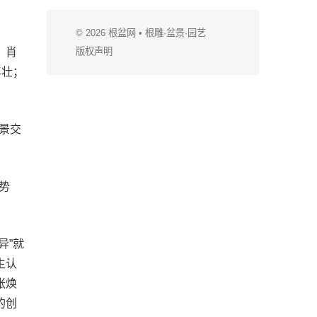
© 2026
根盆网
• 根雕·盆景·园艺
。肖
版权声明
年壮；
景交
势
异”就
生认
张焕
的创