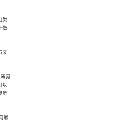
出类
杆做
石文
很薄弱
可以
嗅觉
剪最