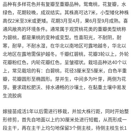
品种有多样花色并有复瓣至重瓣品种。鸳鸯桃，花复瓣，水
绿色，花期较晚，成双结实。其株高可达7米，小型矮化种株
高仅2米至3米或更矮。花期3月至4月，果6月至9月成熟。喜
通风敞亮的环境条件。通常属于观赏桃花类的重瓣类型统称
为碧桃，都是果桃的变种或变型。性喜阳光，不耐阴，耐
寒，耐旱，不耐水湿，在华北以南地区可露地越冬，华北以
北地区在露地需保护越冬。千瓣红碧桃，花瓣3轮以上，外轮
花瓣粉红色，内轮花瓣红色，呈皱褶状。栽培品种达40个以
上，常见栽培的有：白碧桃，花径3厘米至5厘米，白色半重
瓣，花瓣圆形至椭圆形。芽并生，中间多为叶芽，两侧为花
芽。要求疏松肥沃、排水通畅的沙壤土，在黏重土壤中易发
生流胶病
嫁接苗成活1年以后需进行移栽，并加大株行距，同时开始整
形修剪，首先自地面以上约30厘米处进行短截，从而形成一
段主干，再在主干上均匀地保留3个侧主枝，待侧主枝生长1