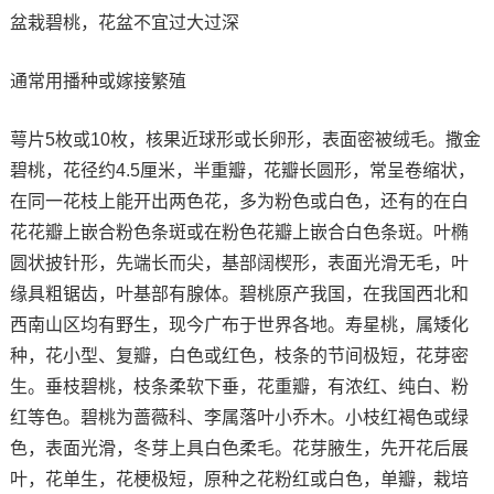
盆栽碧桃，花盆不宜过大过深
通常用播种或嫁接繁殖
萼片5枚或10枚，核果近球形或长卵形，表面密被绒毛。撒金
碧桃，花径约4.5厘米，半重瓣，花瓣长圆形，常呈卷缩状，
在同一花枝上能开出两色花，多为粉色或白色，还有的在白
花花瓣上嵌合粉色条斑或在粉色花瓣上嵌合白色条斑。叶椭
圆状披针形，先端长而尖，基部阔楔形，表面光滑无毛，叶
缘具粗锯齿，叶基部有腺体。碧桃原产我国，在我国西北和
西南山区均有野生，现今广布于世界各地。寿星桃，属矮化
种，花小型、复瓣，白色或红色，枝条的节间极短，花芽密
生。垂枝碧桃，枝条柔软下垂，花重瓣，有浓红、纯白、粉
红等色。碧桃为蔷薇科、李属落叶小乔木。小枝红褐色或绿
色，表面光滑，冬芽上具白色柔毛。花芽腋生，先开花后展
叶，花单生，花梗极短，原种之花粉红或白色，单瓣，栽培