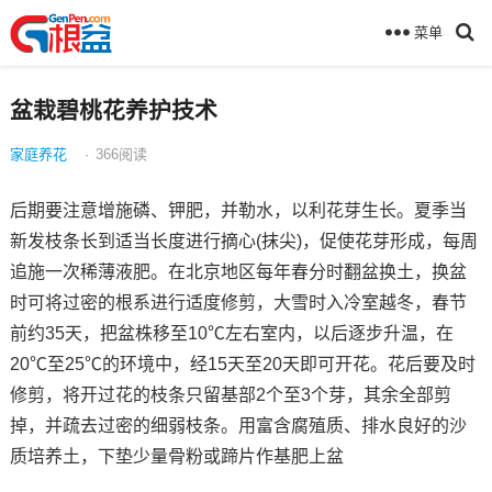
菜单
盆栽碧桃花养护技术
家庭养花
·
366
阅读
后期要注意增施磷、钾肥，并勒水，以利花芽生长。夏季当
新发枝条长到适当长度进行摘心(抹尖)，促使花芽形成，每周
追施一次稀薄液肥。在北京地区每年春分时翻盆换土，换盆
时可将过密的根系进行适度修剪，大雪时入冷室越冬，春节
前约35天，把盆株移至10℃左右室内，以后逐步升温，在
20℃至25℃的环境中，经15天至20天即可开花。花后要及时
修剪，将开过花的枝条只留基部2个至3个芽，其余全部剪
掉，并疏去过密的细弱枝条。用富含腐殖质、排水良好的沙
质培养土，下垫少量骨粉或蹄片作基肥上盆