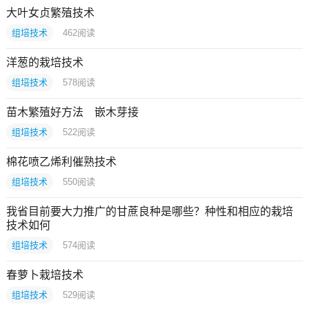
大叶女贞繁殖技术
组培技术
462
阅读
洋葱的栽培技术
组培技术
578
阅读
苗木繁殖好方法 嵌木芽接
组培技术
522
阅读
棉花喷乙烯利催熟技术
组培技术
550
阅读
我省目前要大力推广的甘蔗良种是哪些？种性和相应的栽培
技术如何
组培技术
574
阅读
春萝卜栽培技术
组培技术
529
阅读