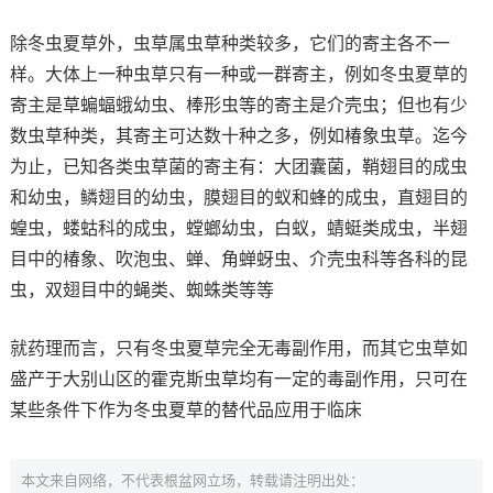
除冬虫夏草外，虫草属虫草种类较多，它们的寄主各不一
样。大体上一种虫草只有一种或一群寄主，例如冬虫夏草的
寄主是草蝙蝠蛾幼虫、棒形虫等的寄主是介壳虫；但也有少
数虫草种类，其寄主可达数十种之多，例如椿象虫草。迄今
为止，已知各类虫草菌的寄主有：大团囊菌，鞘翅目的成虫
和幼虫，鳞翅目的幼虫，膜翅目的蚁和蜂的成虫，直翅目的
蝗虫，蝼蛄科的成虫，螳螂幼虫，白蚁，蜻蜓类成虫，半翅
目中的椿象、吹泡虫、蝉、角蝉蚜虫、介壳虫科等各科的昆
虫，双翅目中的蝇类、蜘蛛类等等
就药理而言，只有冬虫夏草完全无毒副作用，而其它虫草如
盛产于大别山区的霍克斯虫草均有一定的毒副作用，只可在
某些条件下作为冬虫夏草的替代品应用于临床
本文来自网络，不代表根盆网立场，转载请注明出处：