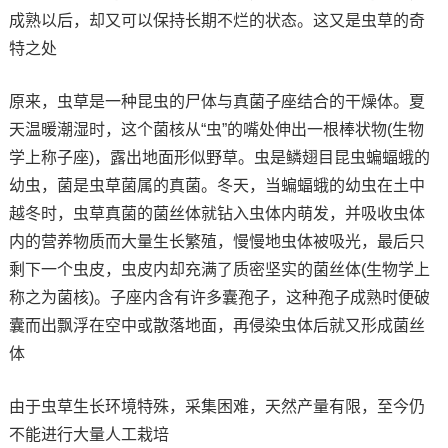
成熟以后，却又可以保持长期不烂的状态。这又是虫草的奇
特之处
原来，虫草是一种昆虫的尸体与真菌子座结合的干燥体。夏
天温暖潮湿时，这个菌核从“虫”的嘴处伸出一根棒状物(生物
学上称子座)，露出地面形似野草。虫是鳞翅目昆虫蝙蝠蛾的
幼虫，菌是虫草菌属的真菌。冬天，当蝙蝠蛾的幼虫在土中
越冬时，虫草真菌的菌丝体就钻入虫体内萌发，并吸收虫体
内的营养物质而大量生长繁殖，慢慢地虫体被吸光，最后只
剩下一个虫皮，虫皮内却充满了质密坚实的菌丝体(生物学上
称之为菌核)。子座内含有许多囊孢子，这种孢子成熟时便破
囊而出飘浮在空中或散落地面，再侵染虫体后就又形成菌丝
体
由于虫草生长环境特殊，采集困难，天然产量有限，至今仍
不能进行大量人工栽培