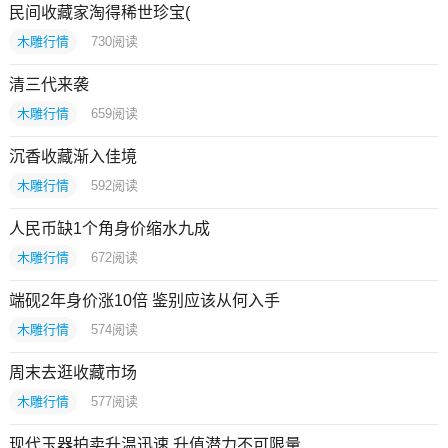
民间收藏家淘得稀世珍宝(
木雕行情
730
阅读
清三代来袭
木雕行情
659
阅读
沉香收藏渐入佳境
木雕行情
592
阅读
人民币缺1个角身价缩水九成
木雕行情
672
阅读
端砚2年身价涨10倍 鉴别应该从何入手
木雕行情
574
阅读
周末去逛收藏市场
木雕行情
577
阅读
现代玉器拍卖升温迅速 升值潜力不可限量