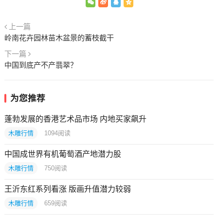
上一篇
岭南花卉园林苗木盆景的蓄枝截干
下一篇
中国到底产不产翡翠？
为您推荐
蓬勃发展的香港艺术品市场 内地买家飙升
木雕行情
1094
阅读
中国成世界有机葡萄酒产地潜力股
木雕行情
750
阅读
王沂东红系列看涨 版画升值潜力较弱
木雕行情
659
阅读